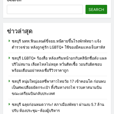
SEARCH
ข่าวล่าสุด
ชลบุรี นทท.ฟินแลนด์ขี่จยย.หนีตายขึ้นโรงพักพัทยา แจ้ง
ตำรวจช่วย หลังถูกคู่รัก LGBTQ+ ใช้ของมีคมแทงเจ็บสาหัส
ชลบุรี LGBTQ+ ร้องสื่อ หลังเสริมหน้าอกกับคลินิกชื่อดัง แผล
ปริไม่สมาน เลือดไหลไม่หยุด หวั่นติดเชื้อ วอนรับผิดชอบ
พร้อมเตือนอย่าหลงเชื่อรีวิวราคาถูก
ชลบุรี หนุ่มใหญ่ออสซี่พาสาวไทยวัย 17 เข้าคอนโด ก่อนพบ
เป็นศพเปลือยยัดกระเป๋า ทิ้งริมทางรถไฟ รวบคาสนามบิน
ขณะเตรียมบินกลับประเทศ
ชลบุรี ฉลุยก่อนหมดวาระ! สภาเมืองพัทยา ผ่านงบ 5.7 ล้าน
ปรับ ห้องประชุม–ห้องผู้บริหาร