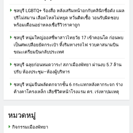
ชลบุรี LGBTQ+ ร้องสื่อ หลังเสริมหน้าอกกับคลินิกชื่อดัง แผล
ปริไม่สมาน เลือดไหลไม่หยุด หวั่นติดเชื้อ วอนรับผิดชอบ
พร้อมเตือนอย่าหลงเชื่อรีวิวราคาถูก
ชลบุรี หนุ่มใหญ่ออสซี่พาสาวไทยวัย 17 เข้าคอนโด ก่อนพบ
เป็นศพเปลือยยัดกระเป๋า ทิ้งริมทางรถไฟ รวบคาสนามบิน
ขณะเตรียมบินกลับประเทศ
ชลบุรี ฉลุยก่อนหมดวาระ! สภาเมืองพัทยา ผ่านงบ 5.7 ล้าน
ปรับ ห้องประชุม–ห้องผู้บริหาร
ชลบุรี หนุ่มจีนพลัดตกจากชั้น 6 กระแทกหลังคากระจก ร่าง
ค้างคาโครงเหล็ก เสียชีวิตหน้าโรงแรม ตร. เร่งหาปมเหตุ
หมวดหมู่
กิจกรรมเมืองพัทยา