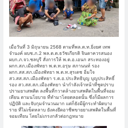
เมื่อวันที่ 3 มิถุนายน 2568 ตามที่พล.ต.ท.ยิ่งยศ เทพ
จำนงค์ ผบช.ภ.2 พล.ต.ต.ธวัชเกียรติ จินดาควรสนอง
ผบก.ภ.จว.ชลบุรี สั่งการให้ พ.ต.อ.เอนก สระทองอยู่
ผกก.สภ.เมืองพัทยา พ.ต.ท.อรุษ สภานนท์ รอง
ผกก.สส.สภ.เมืองพัทยา พ.ต.ท.สุรเดช อิ่มใจ
สว.สส.สภ.เมืองพัทยา ร.ต.อ.ประสิทธิบุญ บุญประสิทธิ์
รอง สว.สส.สภ.เมืองพัทยา นำกำลังเจ้าหน้าที่ชุดปราบ
ปรามยาเสพติด ลงพื้นที่กวาดล้างยาเสพติดในพื้นที่จอม
เทียน ตามนโยบาย ที่ทำมาโดยตลอดนั้น ซึ่งก็มีผลการ
ปฏิบัติ และจับกุมจำนวนมาก แต่ก็ยังมีผู้กระทำผิดบาง
ราย ที่ไม่เข็ดหลาบ ยังคงยึดอาชีพขายยาเสพติดในพื้นที่
จอมเทียน โดยไม่เกรงกลัวต่อกฎหมาย