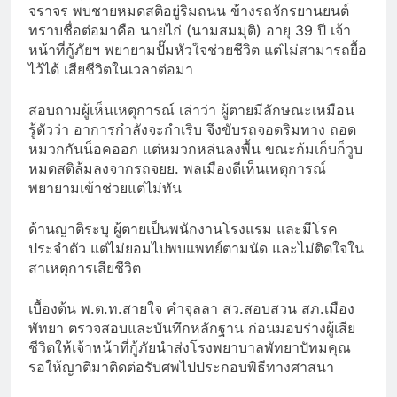
จราจร พบชายหมดสติอยู่ริมถนน ข้างรถจักรยานยนต์
ทราบชื่อต่อมาคือ นายไก่ (นามสมมุติ) อายุ 39 ปี เจ้า
หน้าที่กู้ภัยฯ พยายามปั๊มหัวใจช่วยชีวิต แต่ไม่สามารถยื้อ
ไว้ได้ เสียชีวิตในเวลาต่อมา
สอบถามผู้เห็นเหตุการณ์ เล่าว่า ผู้ตายมีลักษณะเหมือน
รู้ตัวว่า อาการกำลังจะกำเริบ จึงขับรถจอดริมทาง ถอด
หมวกกันน็อคออก แต่หมวกหล่นลงพื้น ขณะก้มเก็บก็วูบ
หมดสติล้มลงจากรถจยย. พลเมืองดีเห็นเหตุการณ์
พยายามเข้าช่วยแต่ไม่ทัน
ด้านญาติระบุ ผู้ตายเป็นพนักงานโรงแรม และมีโรค
ประจำตัว แต่ไม่ยอมไปพบแพทย์ตามนัด และไม่ติดใจใน
สาเหตุการเสียชีวิต
เบื้องต้น พ.ต.ท.สายใจ คำจุลลา สว.สอบสวน สภ.เมือง
พัทยา ตรวจสอบและบันทึกหลักฐาน ก่อนมอบร่างผู้เสีย
ชีวิตให้เจ้าหน้าที่กู้ภัยนำส่งโรงพยาบาลพัทยาปัทมคุณ
รอให้ญาติมาติดต่อรับศพไปประกอบพิธีทางศาสนา