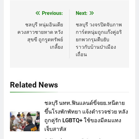
Previous:
Next:
Post
navigation
ชลบุรี หนุ่มอินเดีย
ชลบุรี วงจรปิดจับภาพ
ควงสาวชายหาด หวัง
การ์ดหนุ่มถูกแก๊งคู่อริ
สุขขี ถูกรูดทรัพย์
ยกพวกรุมตืบยับ
เกลี้ยง
ราวกับบ้านป่าเมือง
เถื่อน
Related News
ชลบุรี นทท.ฟินแลนด์ขี่จยย.หนีตาย
ขึ้นโรงพักพัทยา แจ้งตำรวจช่วย หลัง
ถูกคู่รัก LGBTQ+ ใช้ของมีคมแทง
เจ็บสาหัส