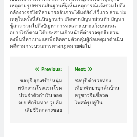
เหตุตามรูปพรรณสั
นฐานที่ผู้เห็นเหตุการณ์แจ้
งรวมไปถึง
กล้องวงจรปิดที่
สามารถจับภาพได้แต่ยังไร้วี่แวว ส่วน ปม
เหตุในครั้งนี้สันนิษฐานว่
า เกิดจากปัญหาส่วนตัว ปัญหา
ชู้สาว รวมไปถึงปั
ญหาการทะเลาะเบาะแว้งบนถนน
อย่างไรก็ตาม ได้ประสานเจ้าหน้
าที่ตำรวจชุดสืบสวน
ลงพื้นที่
หาเบาะแสเพื่อติดตามตัวกลุ่มผู้
ก่อเหตุมาดำเนิน
คดี
ตามกระบวนการทางกฎหมายต่อไป
Previous:
Next:
Post
navigation
ชลบุรี สุดเศร้า! หนุ่ม
ชลบุรี ตำรวจท่อง
พนักงานโรงแรมโรค
เที่ยวพัทยาบุกค้นบ้าน
ประจำตัวกำเริบ จอด
หรูชาวจีนขี้อวด
จยย.พักริมทาง วูบล้ม
โพสต์รูปคู่ปืน
เสียชีวิตกลางซอย