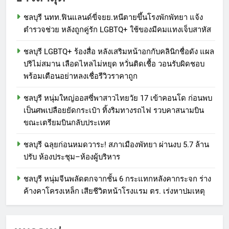
ชลบุรี นทท.ฟินแลนด์ขี่จยย.หนีตายขึ้นโรงพักพัทยา แจ้ง
ตำรวจช่วย หลังถูกคู่รัก LGBTQ+ ใช้ของมีคมแทงเจ็บสาหัส
ชลบุรี LGBTQ+ ร้องสื่อ หลังเสริมหน้าอกกับคลินิกชื่อดัง แผล
ปริไม่สมาน เลือดไหลไม่หยุด หวั่นติดเชื้อ วอนรับผิดชอบ
พร้อมเตือนอย่าหลงเชื่อรีวิวราคาถูก
ชลบุรี หนุ่มใหญ่ออสซี่พาสาวไทยวัย 17 เข้าคอนโด ก่อนพบ
เป็นศพเปลือยยัดกระเป๋า ทิ้งริมทางรถไฟ รวบคาสนามบิน
ขณะเตรียมบินกลับประเทศ
ชลบุรี ฉลุยก่อนหมดวาระ! สภาเมืองพัทยา ผ่านงบ 5.7 ล้าน
ปรับ ห้องประชุม–ห้องผู้บริหาร
ชลบุรี หนุ่มจีนพลัดตกจากชั้น 6 กระแทกหลังคากระจก ร่าง
ค้างคาโครงเหล็ก เสียชีวิตหน้าโรงแรม ตร. เร่งหาปมเหตุ