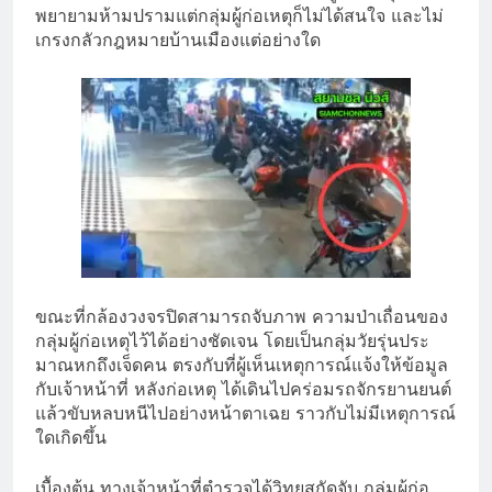
พยายามห้
ามปรามแต่กลุ่มผู้ก่อเหตุก็ไม่
ได้สนใจ และไม่
เกรงกลัวกฎหมายบ้านเมื
องแต่อย่างใด
ขณะที่กล้องวงจรปิดสามารถจับภาพ ความป่าเถื่อนของ
กลุ่มผู้ก่
อเหตุไว้ได้อย่างชัดเจน โดยเป็นกลุ่มวัยรุ่นประ
มาณหกถึ
งเจ็ดคน ตรงกับที่ผู้เห็นเหตุการณ์แจ้
งให้ข้อมูล
กับเจ้าหน้าที่ หลังก่อเหตุ ได้เดินไปคร่อมรถจักรยานยนต์
แล้
วขับหลบหนีไปอย่างหน้าตาเฉย ราวกับไม่มีเหตุการณ์
ใดเกิดขึ้
น
เบื้องต้น ทางเจ้าหน้าที่
ตำรวจได้วิทยุสกัดจับ กลุ่มผู้ก่อ