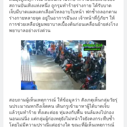
สถานบันเทิงแห่งหนึ่ง ถูกรุมทำร้ายร่างกาย ได้รับบาด
เจ็บมีบาดแผลแตกเลื
อดไหลอาบใบหน้า ฟกช้ำถลอกตาม
ร่างกายหลายจุด อยู่ในอาการมึนงง เจ้าหน้าที่กู้ภัยฯ ให้
การช่
วยเหลือปฐมพยาบาลเบื้องต้นก่
อนเคลื่อนย้ายส่งโรง
พยาบาลอย่
างเร่งด่วน
สอบถามผู้เห็นเหตุการณ์ ให้ข้อมูลว่า สังเกตุเห็นกลุ่มวัยรุ่
นประมาณหกถึงเจ็ดคน เดินกรูเข้ามาหาผู้ได้บาดเจ็บ
แล้วรุมทำร้าย ทั้งเตะต่อย ทุ่มลงกับพื้น จนล้มลงไปกอง
นอนแน่นิ่ง แต่กลุ่มผู้ก่อเหตุยังไม่
หนำใจยังคงกระทืบซ้ำ
โดยไม่มีความปราณีแต่อย่างใด ขณะที่ผู้เห็นเหตุการณ์