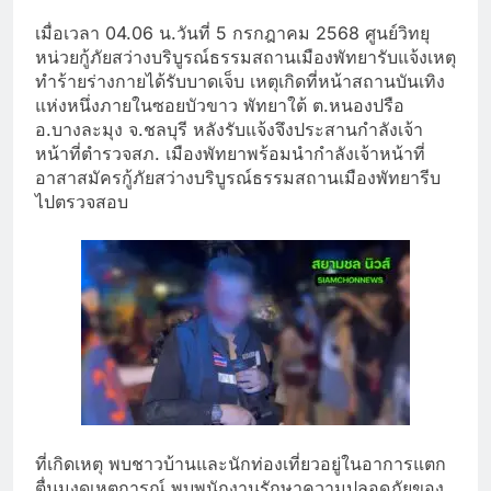
เมื่อเวลา 04.06 น.วันที่ 5 กรกฎาคม 2568 ศูนย์วิทยุ
หน่วยกู้ภัยสว่างบริ
บูรณ์ธรรมสถานเมืองพัทยารับแจ้
งเหตุ
ทำร้ายร่างกายได้รับบาดเจ็
บ เหตุเกิดที่หน้าสถานบันเทิง
แห่
งหนึ่งภายในซอยบัวขาว พัทยาใต้ ต.หนองปรือ
อ.บางละมุง จ.ชลบุรี หลังรับแจ้งจึงประสานกำลังเจ้
า
หน้าที่ตำรวจสภ. เมืองพัทยาพร้อมนำกำลังเจ้าหน้
าที่
อาสาสมัครกู้ภัยสว่างบริบู
รณ์ธรรมสถานเมืองพัทยารี
บ
ไปตรวจสอบ
ที่เกิดเหตุ พบชาวบ้านและนักท่
องเที่ยวอยู่ในอาการแตก
ตื่นมุ
งดูเหตุการณ์ พบพนักงานรักษาความปลอดภัยของ