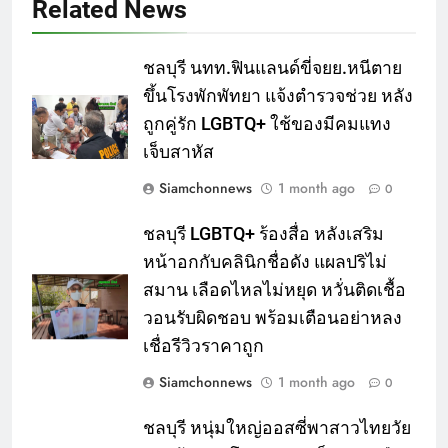
Related News
ชลบุรี นทท.ฟินแลนด์ขี่จยย.หนีตาย
ขึ้นโรงพักพัทยา แจ้งตำรวจช่วย หลัง
ถูกคู่รัก LGBTQ+ ใช้ของมีคมแทง
เจ็บสาหัส
Siamchonnews
1 month ago
0
ชลบุรี LGBTQ+ ร้องสื่อ หลังเสริม
หน้าอกกับคลินิกชื่อดัง แผลปริไม่
สมาน เลือดไหลไม่หยุด หวั่นติดเชื้อ
วอนรับผิดชอบ พร้อมเตือนอย่าหลง
เชื่อรีวิวราคาถูก
Siamchonnews
1 month ago
0
ชลบุรี หนุ่มใหญ่ออสซี่พาสาวไทยวัย