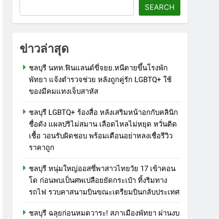
SEARCH
ข่าวล่าสุด
ชลบุรี นทท.ฟินแลนด์ขี่จยย.หนีตายขึ้นโรงพัก
พัทยา แจ้งตำรวจช่วย หลังถูกคู่รัก LGBTQ+ ใช้
ของมีคมแทงเจ็บสาหัส
ชลบุรี LGBTQ+ ร้องสื่อ หลังเสริมหน้าอกกับคลินิก
ชื่อดัง แผลปริไม่สมาน เลือดไหลไม่หยุด หวั่นติด
เชื้อ วอนรับผิดชอบ พร้อมเตือนอย่าหลงเชื่อรีวิว
ราคาถูก
ชลบุรี หนุ่มใหญ่ออสซี่พาสาวไทยวัย 17 เข้าคอน
โด ก่อนพบเป็นศพเปลือยยัดกระเป๋า ทิ้งริมทาง
รถไฟ รวบคาสนามบินขณะเตรียมบินกลับประเทศ
ชลบุรี ฉลุยก่อนหมดวาระ! สภาเมืองพัทยา ผ่านงบ