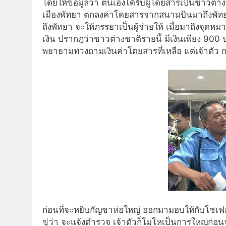
โดยให้ข้อมูลว่า ตนเองได้รับผู้โดยสารเป็นชาวต่
าง
เมื
องพัทยา ตกลงค่าโดยสารจากสนามบินมาถึงพั
ทย
ถึงพัทยา จะให้ภรรยาเป็นผู้จ่ายให้ เมื่อมาถึงจุดหมา
เงิน ปรากฎว่าชาวต่างชาติรายนี้ มีเงินเพียง 900 
พยายามทวงถามเงินค่
าโดยสารที่เหลือ แต่เจ้าตัว กล
ก่อนที่จะหยิบกัญชาห่อใหญ่ ออกมามอบให้กับโชเ
ขู่ว่
า จะแจ้งตำรวจ เจ้าตัวก็โมโหเป็นการใหญ่ก่
อนจ