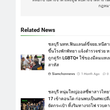
กฎหม
Related News
ชลบุรี นทท.ฟินแลนด์ขี่จยย.หนีตา
ขึ้นโรงพักพัทยา แจ้งตำรวจช่วย ห
ถูกคู่รัก LGBTQ+ ใช้ของมีคมแทงเ
สาหัส
Siamchonnews
1 Month Ago
0
ชลบุรี หนุ่มใหญ่ออสซี่พาสาวไทยว
17 เข้าคอนโด ก่อนพบเป็นศพเปลื
ยัดกระเป๋า ทิ้งริมทางรถไฟ รวบค