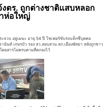
่แจ้งตร. ถูกต่างชาติแสบหลอก
าห่อใหญ่
ะจวบ อยู่เมฆะ อายุ 54 ปี โชเฟอร์ขับรถแท็กซี่บุคคล
ชานันท์ เกษรบัว รอง สว.สอบสวน สภ.เมืองพัทยา หลังถูกชาว
่าโดยสารไม่ครบตามที่
ตกลงไว้