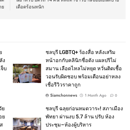
าย
เดือดร้อนหนัก
ย
ชลบุรี LGBTQ+ ร้องสื่อ หลังเสริม
ลัง
หน้าอกกับคลินิกชื่อดัง แผลปริไม่
จ็บ
สมาน เลือดไหลไม่หยุด หวั่นติดเชื้อ
วอนรับผิดชอบ พร้อมเตือนอย่าหลง
เชื่อรีวิวราคาถูก
Siamchonnews
1 Month Ago
0
ัย
ชลบุรี ฉลุยก่อนหมดวาระ! สภาเมือง
อย
พัทยา ผ่านงบ 5.7 ล้าน ปรับ ห้อง
าส
ประชุม–ห้องผู้บริหาร