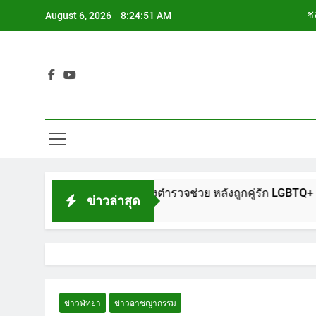
Skip
ชล
August 6, 2026
8:24:52 AM
to
content
ช
Siam Cho
ช
ชล
ช
ีตายขึ้นโรงพักพัทยา แจ้งตำรวจช่วย หลังถูกคู่รัก LGBTQ+ ใช้ของ
ข่าวล่าสุด
ข่าวพัทยา
ข่าวอาชญากรรม