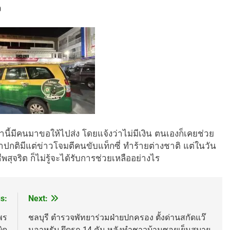
ว
นี้มี
คนมาขอให้ไปส่ง โดยแจ้งว่าไม่มี
เงิน ตนเองก็เคยช่วย
่าปกติมี
แต่ข่าวโจมตีคนขับแท็กซี่ ทำร้ายต่างชาติ แต่ในวัน
สุจริต ก็ไม่รู้จะได้รับการช่วยเหลื
ออย่างไร
s:
Next:
พร
ชลบุรี ตำรวจพัทยาร่วมฝ่ายปกครอง ตั้งด่านสกัดแว๊
ิด
นอาหรับ ยึดรถ 14 คัน หลังทำชาวบ้านซอยเย็นสบาย