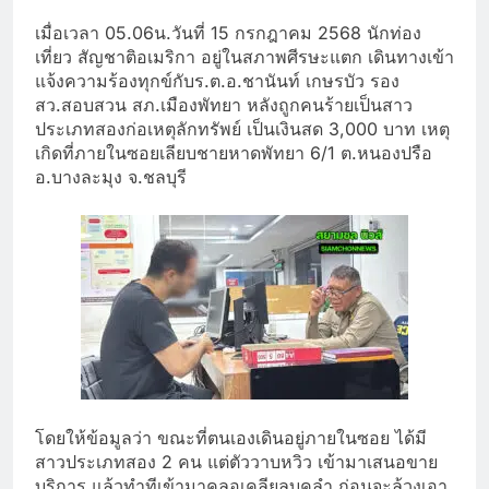
เมื่อเวลา 05.06น.วันที่ 15 กรกฎาคม 2568 นักท่อง
เที่ยว สัญชาติอเมริกา อยู่ในสภาพศีรษะแตก เดินทางเข้า
แจ้งความร้องทุกข์กั
บร.ต.อ.ชานันท์ เกษรบัว รอง
สว.สอบสวน สภ.เมืองพัทยา หลังถูกคนร้ายเป็
นสาว
ประเภทสองก่อเหตุลักทรัพย์ เป็นเงินสด 3,000 บาท เหตุ
เกิดที่ภายในซอยเลี
ยบชายหาดพัทยา 6/1 ต.หนองปรือ
อ.บางละมุง จ.ชลบุรี
โดยให้ข้อมูลว่า ขณะที่ตนเองเดิ
นอยู่ภายในซอย ได้มี
สาวประเภทสอง 2 คน แต่ตัววาบหวิว เข้ามาเสนอขาย
บริการ แล้วทำทีเข้ามาคลอเคลียลูบคลำ ก่อนจะล้วงเอา