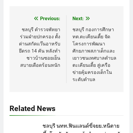
Previous:
Next:
Post
navigation
ชลบุรี ตำรวจพัทยา
ชลบุรี กองการศึกษา
ร่วมฝ่ายปกครอง ตั้ง
ทต.ตะเคียนเตี้ย จัด
ด่านสกัดแว๊นอาหรับ
โครงการพัฒนา
ยึดรถ 14 คัน หลังทำ
ศักยภาพสภาเด็กและ
ชาวบ้านซอยเย็น
เยาวชนเทศบาลตำบล
สบายเดือดร้อนหนัก
ตะเคียนเตี้ย สู่เครือ
ข่ายคุ้มครองเด็กใน
ระดับตำบล
Related News
ชลบุรี นทท.ฟินแลนด์ขี่จยย.หนีตาย