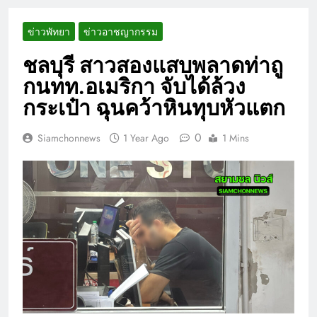
ข่าวพัทยา
ข่าวอาชญากรรม
ชลบุรี สาวสองแสบพลาดท่าถู
กนทท.อเมริกา จับได้ล้วง
กระเป๋า ฉุนคว้าหินทุบหัวแตก
0
Siamchonnews
1 Year Ago
1 Mins