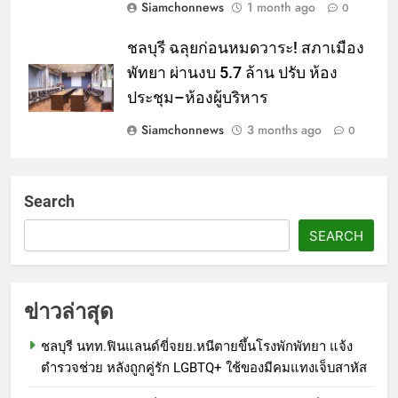
Siamchonnews
1 month ago
0
ชลบุรี ฉลุยก่อนหมดวาระ! สภาเมือง
พัทยา ผ่านงบ 5.7 ล้าน ปรับ ห้อง
ประชุม–ห้องผู้บริหาร
Siamchonnews
3 months ago
0
Search
SEARCH
ข่าวล่าสุด
ชลบุรี นทท.ฟินแลนด์ขี่จยย.หนีตายขึ้นโรงพักพัทยา แจ้ง
ตำรวจช่วย หลังถูกคู่รัก LGBTQ+ ใช้ของมีคมแทงเจ็บสาหัส