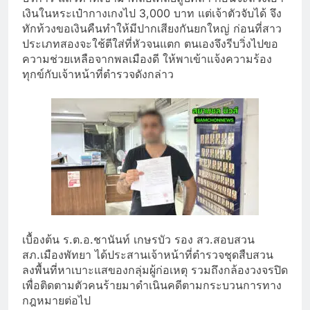
เงินในหระเป๋
ากางเกงไป 3,000 บาท แต่เจ้าตัวจับได้ จึง
ทักท้วงขอเงินคืนทำให้มี
ปากเสียงกันยกใหญ่ ก่อนที่สาว
ประเภทสองจะใช้ตีใส่
ที่หัวจนแตก ตนเองจึงรีบวิ่งไปขอ
ความช่
วยเหลือจากพลเมืองดี ให้พาเข้าแจ้งความร้อง
ทุกข์กั
บเจ้าหน้าที่ตำรวจดังกล่าว
เบื้องต้น ร.ต.อ.ชานันท์ เกษรบัว รอง สว.สอบสวน
สภ.เมืองพัทยา ได้ประสานเจ้าหน้าที่ตำรวจชุดสื
บสวน
ลงพื้นที่หาเบาะแสของกลุ่มผู้ก่
อเหตุ รวมถึงกล้องวงจรปิด
เพื่อติดตามตัวคนร้ายมาดำเนิ
นคดีตามกระบวนการทาง
กฎหมายต่อไป