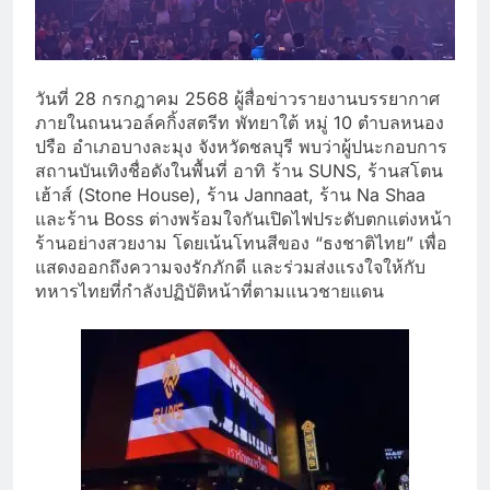
วันที่ 28 กรกฎาคม 2568 ผู้สื่อข่
าวรายงานบรรยากาศ
ภายในถนนวอล์
คกิ้งสตรีท พัทยาใต้ หมู่ 10 ตำบลหนอง
ปรือ อำเภอบางละมุง จังหวัดชลบุรี พบว่าผู้ปนะกอบการ
สถานบันเทิงชื่
อดังในพื้นที่ อาทิ ร้าน SUNS, ร้านสโตน
เฮ้าส์ (Stone House), ร้าน Jannaat, ร้าน Na Shaa
และร้าน Boss ต่างพร้อมใจกันเปิดไฟประดั
บตกแต่งหน้า
ร้านอย่างสวยงาม โดยเน้นโทนสีของ “ธงชาติไทย” เพื่อ
แสดงออกถึงความจงรักภักดี และร่วมส่งแรงใจให้กับ
ทหารไทยที่
กำลังปฏิบัติหน้าที่
ตามแนวชายแดน