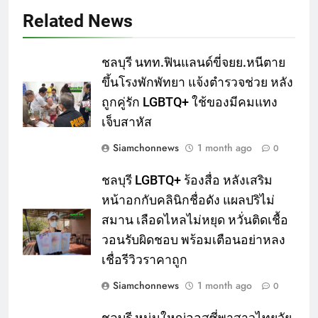
Related News
ชลบุรี นทท.ฟินแลนด์ขี่จยย.หนีตาย
ขึ้นโรงพักพัทยา แจ้งตำรวจช่วย หลัง
ถูกคู่รัก LGBTQ+ ใช้ของมีคมแทง
เจ็บสาหัส
Siamchonnews
1 month ago
0
ชลบุรี LGBTQ+ ร้องสื่อ หลังเสริม
หน้าอกกับคลินิกชื่อดัง แผลปริไม่
สมาน เลือดไหลไม่หยุด หวั่นติดเชื้อ
วอนรับผิดชอบ พร้อมเตือนอย่าหลง
เชื่อรีวิวราคาถูก
Siamchonnews
1 month ago
0
ชลบุรี หนุ่มใหญ่ออสซี่พาสาวไทยวัย