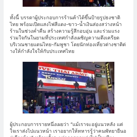
ทั้งนี้ บรรดาผู้ประกอบการร้านค้าได้ขึ้
นป้ายรูปธงชาติ
ไทย พร้อมเปิดแสงไฟสีแดง-ขาว-น้ำเงิ
นส่องสว่างหน้า
ร้านในช่วงค่ำคืน สร้างความรู้สึกอบอุ่น และร่
วมแรง
ร่วมใจกันในยามที่
ประเทศกำลังเผชิญความตึงเครี
ยด
บริเวณชายแดนไทย-กัมพูชา โดยนักท่องเที่ยวต่างชาติต่
างให้กำลังใจให้กับประเทศไทย
ผู้ประกอบการรายหนึ่งเผยว่า “แม้เราจะอยู่แนวหลัง แต่
ใจเราส่งไปแนวหน้า เราอยากให้ทหารรู้ว่าคนพัทยายื
นอ