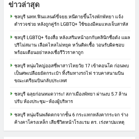
ข่าวล่าสุด
ชลบุรี นทท.ฟินแลนด์ขี่จยย.หนีตายขึ้นโรงพักพัทยา แจ้ง
ตำรวจช่วย หลังถูกคู่รัก LGBTQ+ ใช้ของมีคมแทงเจ็บสาหัส
ชลบุรี LGBTQ+ ร้องสื่อ หลังเสริมหน้าอกกับคลินิกชื่อดัง แผล
ปริไม่สมาน เลือดไหลไม่หยุด หวั่นติดเชื้อ วอนรับผิดชอบ
พร้อมเตือนอย่าหลงเชื่อรีวิวราคาถูก
ชลบุรี หนุ่มใหญ่ออสซี่พาสาวไทยวัย 17 เข้าคอนโด ก่อนพบ
เป็นศพเปลือยยัดกระเป๋า ทิ้งริมทางรถไฟ รวบคาสนามบิน
ขณะเตรียมบินกลับประเทศ
ชลบุรี ฉลุยก่อนหมดวาระ! สภาเมืองพัทยา ผ่านงบ 5.7 ล้าน
ปรับ ห้องประชุม–ห้องผู้บริหาร
ชลบุรี หนุ่มจีนพลัดตกจากชั้น 6 กระแทกหลังคากระจก ร่าง
ค้างคาโครงเหล็ก เสียชีวิตหน้าโรงแรม ตร. เร่งหาปมเหตุ