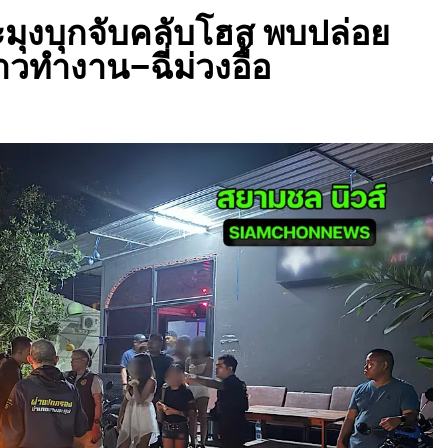
มุงบุกจับคลับโฮส พบปล่อย
วทำงาน–ฉี่ม่วงอื้อ