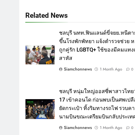
Related News
ชลบุรี นทท.ฟินแลนด์ขี่จยย.หนีตา
ขึ้นโรงพักพัทยา แจ้งตำรวจช่วย ห
ถูกคู่รัก LGBTQ+ ใช้ของมีคมแทงเ
สาหัส
Siamchonnews
1 Month Ago
0
ชลบุรี หนุ่มใหญ่ออสซี่พาสาวไทยว
17 เข้าคอนโด ก่อนพบเป็นศพเปลื
ยัดกระเป๋า ทิ้งริมทางรถไฟ รวบค
นามบินขณะเตรียมบินกลับประเท
Siamchonnews
1 Month Ago
0