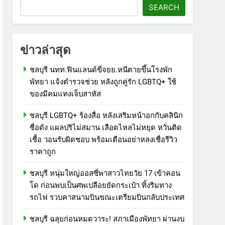
SEARCH
ข่าวล่าสุด
ชลบุรี นทท.ฟินแลนด์ขี่จยย.หนีตายขึ้นโรงพัก
พัทยา แจ้งตำรวจช่วย หลังถูกคู่รัก LGBTQ+ ใช้
ของมีคมแทงเจ็บสาหัส
ชลบุรี LGBTQ+ ร้องสื่อ หลังเสริมหน้าอกกับคลินิก
ชื่อดัง แผลปริไม่สมาน เลือดไหลไม่หยุด หวั่นติด
เชื้อ วอนรับผิดชอบ พร้อมเตือนอย่าหลงเชื่อรีวิว
ราคาถูก
ชลบุรี หนุ่มใหญ่ออสซี่พาสาวไทยวัย 17 เข้าคอน
โด ก่อนพบเป็นศพเปลือยยัดกระเป๋า ทิ้งริมทาง
รถไฟ รวบคาสนามบินขณะเตรียมบินกลับประเทศ
ชลบุรี ฉลุยก่อนหมดวาระ! สภาเมืองพัทยา ผ่านงบ