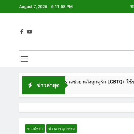
Skip
ชล
August 7, 2026
6:11:59 PM
to
content
ช
Siam Cho
ช
ชล
ช
รงพักพัทยา แจ้งตำรวจช่วย หลังถูกคู่รัก LGBTQ+ ใช้ของมีคมแทงเจ
ข่าวล่าสุด
ข่าวพัทยา
ข่าวอาชญากรรม