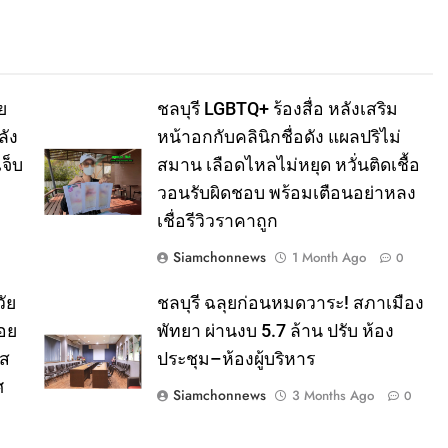
ย
ชลบุรี LGBTQ+ ร้องสื่อ หลังเสริม
ลัง
หน้าอกกับคลินิกชื่อดัง แผลปริไม่
จ็บ
สมาน เลือดไหลไม่หยุด หวั่นติดเชื้อ
วอนรับผิดชอบ พร้อมเตือนอย่าหลง
เชื่อรีวิวราคาถูก
Siamchonnews
1 Month Ago
0
ัย
ชลบุรี ฉลุยก่อนหมดวาระ! สภาเมือง
อย
พัทยา ผ่านงบ 5.7 ล้าน ปรับ ห้อง
าส
ประชุม–ห้องผู้บริหาร
ศ
Siamchonnews
3 Months Ago
0