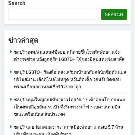
Search
SEARCH
ข่าวล่าสุด
ชลบุรี นทท.ฟินแลนด์ขี่จยย.หนีตายขึ้นโรงพักพัทยา แจ้ง
ตำรวจช่วย หลังถูกคู่รัก LGBTQ+ ใช้ของมีคมแทงเจ็บสาหัส
ชลบุรี LGBTQ+ ร้องสื่อ หลังเสริมหน้าอกกับคลินิกชื่อดัง แผล
ปริไม่สมาน เลือดไหลไม่หยุด หวั่นติดเชื้อ วอนรับผิดชอบ
พร้อมเตือนอย่าหลงเชื่อรีวิวราคาถูก
ชลบุรี หนุ่มใหญ่ออสซี่พาสาวไทยวัย 17 เข้าคอนโด ก่อนพบ
เป็นศพเปลือยยัดกระเป๋า ทิ้งริมทางรถไฟ รวบคาสนามบิน
ขณะเตรียมบินกลับประเทศ
ชลบุรี ฉลุยก่อนหมดวาระ! สภาเมืองพัทยา ผ่านงบ 5.7 ล้าน
ปรับ ห้องประชุม–ห้องผู้บริหาร