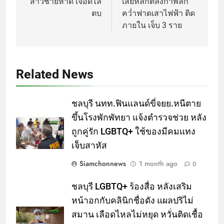
สาวชายหาด เจอดีไล่
เสียหลักตีลังกาพลิก
ตบ
คว่ำฟาดเสาไฟฟ้า ติด
ภายใน เจ็บ 3 ราย
Related News
ชลบุรี นทท.ฟินแลนด์ขี่จยย.หนีตาย
ขึ้นโรงพักพัทยา แจ้งตำรวจช่วย หลัง
ถูกคู่รัก LGBTQ+ ใช้ของมีคมแทง
เจ็บสาหัส
Siamchonnews
1 month ago
0
ชลบุรี LGBTQ+ ร้องสื่อ หลังเสริม
หน้าอกกับคลินิกชื่อดัง แผลปริไม่
สมาน เลือดไหลไม่หยุด หวั่นติดเชื้อ