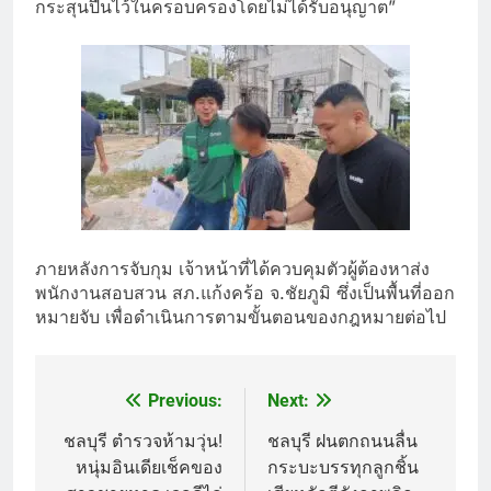
กระสุนปืนไว้ในครอบครองโดยไม่ได้รับอนุญาต”
ภายหลังการจับกุม เจ้าหน้าที่ได้ควบคุมตัวผู้ต้องหาส่ง
พนักงานสอบสวน สภ.แก้งคร้อ จ.ชัยภูมิ ซึ่งเป็นพื้นที่ออก
หมายจับ เพื่อดำเนินการตามขั้นตอนของกฎหมายต่อไป
Previous:
Next:
Post
navigation
ชลบุรี ตำรวจห้ามวุ่น!
ชลบุรี ฝนตกถนนลื่น
หนุ่มอินเดียเช็คของ
กระบะบรรทุกลูกชิ้น