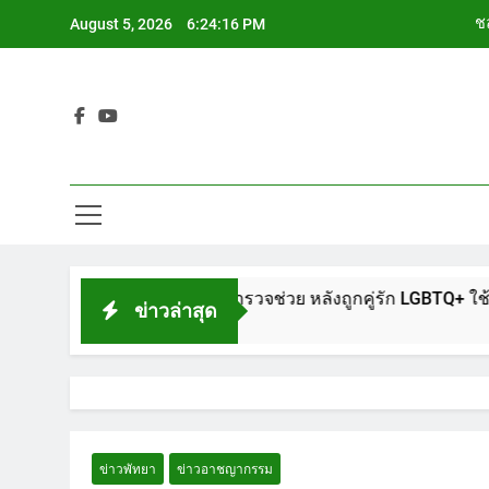
Skip
ชล
August 5, 2026
6:24:17 PM
to
content
ช
Siam Cho
ช
ชล
ช
นโรงพักพัทยา แจ้งตำรวจช่วย หลังถูกคู่รัก LGBTQ+ ใช้ของมีคมแทง
ข่าวล่าสุด
ข่าวพัทยา
ข่าวอาชญากรรม