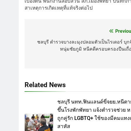
เบื้องต้น พนักงานสอบสวน สภ.เมืองพัทยา บันทึกภา
สาเหตุการเกิดเหตุที่แท้จริงต่อไป
Previou
Post
navigation
ชลบุรี ตำรวจบางละมุงปลอมตัวเป็นไรเดอร์ บุกจ
หนุ่มชัยภูมิ หนีคดีครอบครองปืนเถื่
Related News
ชลบุรี นทท.ฟินแลนด์ขี่จยย.หนีตา
ขึ้นโรงพักพัทยา แจ้งตำรวจช่วย ห
ถูกคู่รัก LGBTQ+ ใช้ของมีคมแทงเ
สาหัส