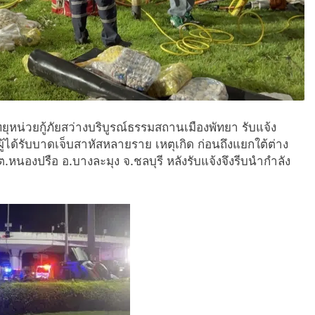
ทยุหน่วยกู้ภัยสว่างบริบูรณ์ธรรมสถานเมืองพัทยา รับแจ้ง
ผู้ได้รับบาดเจ็บสาหัสหลายราย เหตุเกิด ก่อนถึงแยกใต้ต่าง
ต.หนองปรือ อ.บางละมุง จ.ชลบุรี หลังรับแจ้งจึงรีบนำกำลัง