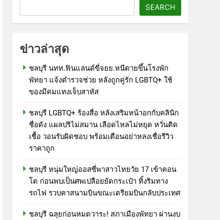
SEARCH
ข่าวล่าสุด
ชลบุรี นทท.ฟินแลนด์ขี่จยย.หนีตายขึ้นโรงพัก
พัทยา แจ้งตำรวจช่วย หลังถูกคู่รัก LGBTQ+ ใช้
ของมีคมแทงเจ็บสาหัส
ชลบุรี LGBTQ+ ร้องสื่อ หลังเสริมหน้าอกกับคลินิก
ชื่อดัง แผลปริไม่สมาน เลือดไหลไม่หยุด หวั่นติด
เชื้อ วอนรับผิดชอบ พร้อมเตือนอย่าหลงเชื่อรีวิว
ราคาถูก
ชลบุรี หนุ่มใหญ่ออสซี่พาสาวไทยวัย 17 เข้าคอน
โด ก่อนพบเป็นศพเปลือยยัดกระเป๋า ทิ้งริมทาง
รถไฟ รวบคาสนามบินขณะเตรียมบินกลับประเทศ
ชลบุรี ฉลุยก่อนหมดวาระ! สภาเมืองพัทยา ผ่านงบ