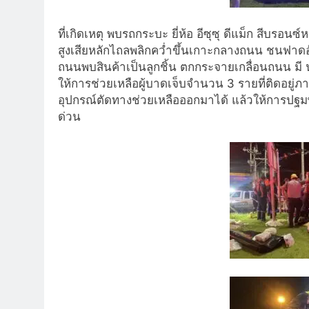
ที่เกิดเหตุ พบรถกระบะ ยี่ห้อ อีซุซุ ดีแม็ก สีบร
สูงเสียหลักไถลพลิกคว่ำขึ้นเกาะกลางถนน ชนฟาดอั
ถนนพบสินค้าเป็นลูกชิ้น ตกกระจายเกลื่อนถนน มี นาย
ให้การช่วยเหลือผู้บาดเจ็บจำนวน 3 รายที่ติดอย
อุปกรณ์ตัดทางช่วยเหลือออกมาได้ แล้วให้การปฐมพ
ด่วน