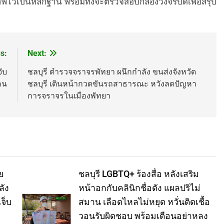
พไว้เป็นหลักฐาน พร้อมทั้งจะตรวจสอบกล้องวงจรปิดเพื่อสรุป
s:
Next:
ับ
ชลบุรี ตำรวจจราจรพัทยา ผนึกกำลัง ขนส่งจังหวัด
อน
ชลบุรี เดินหน้ากวดขันรถสาธารณะ หวังลดปัญหา
การจราจรในเมืองพัทยา
ย
ชลบุรี LGBTQ+ ร้องสื่อ หลังเสริม
ลัง
หน้าอกกับคลินิกชื่อดัง แผลปริไม่
จ็บ
สมาน เลือดไหลไม่หยุด หวั่นติดเชื้อ
วอนรับผิดชอบ พร้อมเตือนอย่าหลง