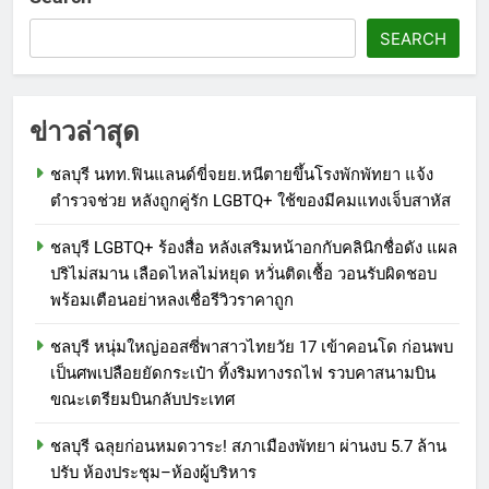
SEARCH
ข่าวล่าสุด
ชลบุรี นทท.ฟินแลนด์ขี่จยย.หนีตายขึ้นโรงพักพัทยา แจ้ง
ตำรวจช่วย หลังถูกคู่รัก LGBTQ+ ใช้ของมีคมแทงเจ็บสาหัส
ชลบุรี LGBTQ+ ร้องสื่อ หลังเสริมหน้าอกกับคลินิกชื่อดัง แผล
ปริไม่สมาน เลือดไหลไม่หยุด หวั่นติดเชื้อ วอนรับผิดชอบ
พร้อมเตือนอย่าหลงเชื่อรีวิวราคาถูก
ชลบุรี หนุ่มใหญ่ออสซี่พาสาวไทยวัย 17 เข้าคอนโด ก่อนพบ
เป็นศพเปลือยยัดกระเป๋า ทิ้งริมทางรถไฟ รวบคาสนามบิน
ขณะเตรียมบินกลับประเทศ
ชลบุรี ฉลุยก่อนหมดวาระ! สภาเมืองพัทยา ผ่านงบ 5.7 ล้าน
ปรับ ห้องประชุม–ห้องผู้บริหาร