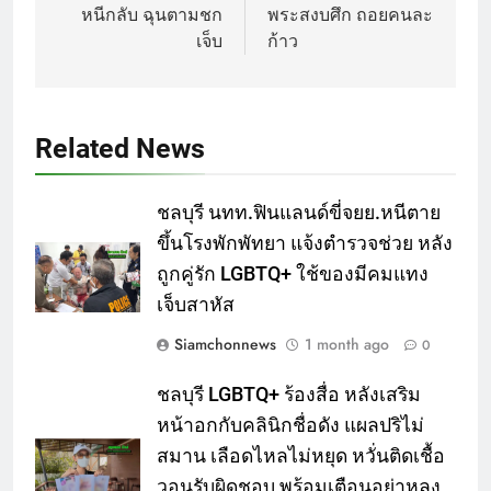
หนีกลับ ฉุนตามชก
พระสงบศึก ถอยคนละ
เจ็บ
ก้าว
Related News
ชลบุรี นทท.ฟินแลนด์ขี่จยย.หนีตาย
ขึ้นโรงพักพัทยา แจ้งตำรวจช่วย หลัง
ถูกคู่รัก LGBTQ+ ใช้ของมีคมแทง
เจ็บสาหัส
Siamchonnews
1 month ago
0
ชลบุรี LGBTQ+ ร้องสื่อ หลังเสริม
หน้าอกกับคลินิกชื่อดัง แผลปริไม่
สมาน เลือดไหลไม่หยุด หวั่นติดเชื้อ
วอนรับผิดชอบ พร้อมเตือนอย่าหลง