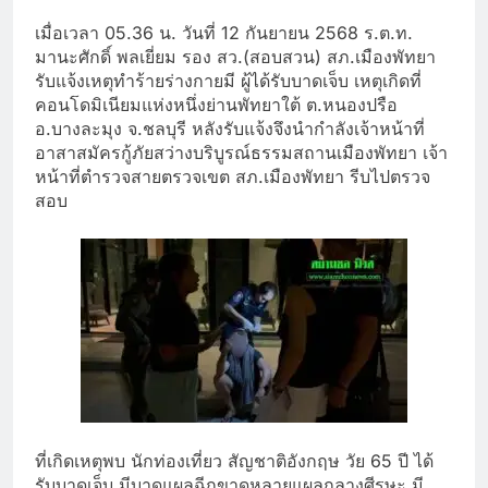
เมื่อเวลา 05.36 น. วันที่ 12 กันยายน 2568 ร.ต.ท.
มานะศักดิ์ พลเยี่ยม รอง สว.(สอบสวน) สภ.เมืองพัทยา
รับแจ้งเหตุทำร้ายร่างกายมี ผู้ได้รับบาดเจ็บ เหตุเกิดที่
คอนโดมิเนียมแห่งหนึ่งย่านพัทยาใต้ ต.หนองปรือ
อ.บางละมุง จ.ชลบุรี หลังรับแจ้งจึงนำกำลังเจ้าหน้าที่
อาสาสมัครกู้ภัยสว่างบริบูรณ์ธรรมสถานเมืองพัทยา เจ้า
หน้าที่ตำรวจสายตรวจเขต สภ.เมืองพัทยา รีบไปตรวจ
สอบ
ที่เกิดเหตุพบ นักท่องเที่ยว สัญชาติอังกฤษ วัย 65 ปี ได้
รับบาดเจ็บ มีบาดแผลฉีกขาดหลายแผลกลางศีรษะ มี