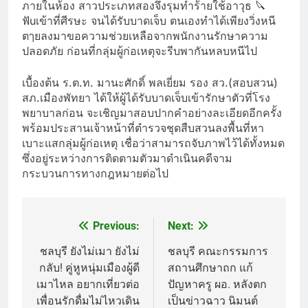
ภายในห้อง สาวประเภทสองจึงรุมทำร้ายใช้อาวุธ 🔪
ฟัuเข้าที่ศีรษะ จนได้รับบาดเจ็บ ตนเองทำได้เพียงวิ่งหนี
ตๅยลงมาขอความช่วยเหลือจากพนักงานรักษาความ
ปลอดภัย ก่อนที่กลุ่มผู้ก่อเหตุจะรีบพากันหลบหนีไป
เบื้องต้น ร.ต.ท. มานะศักดิ์ พลเยี่ยม รอง สว.(สอบสวน)
สภ.เมืองพัทยา ได้ให้ผู้ได้รับบาดเจ็บเข้ารักษาตัวที่โรง
พยาบาลก่อน จะเชิญมาสอบปากคำอย่างละเอียดอีกครั้ง
พร้อมประสานเจ้าหน้าที่ตำรวจชุดสืบสวนลงพื้นที่หา
เบาะแสกลุ่มผู้ก่อเหตุ เชื่อว่าสามารถจับภาพไว้ได้ทั้งหมด
ซึ่งอยู่ระหว่างการติดตามตัวมาดำเนินคดีจาม
กระบวนการทางกฎหมายต่อไป
Previous:
Next:
Post
navigation
ชลบุรี ยังไม่เมา ยังไม่
ชลบุรี คณะกรรมการ
กลับ! คู่หูหนุ่มเมืองผู้ดี
สถานศึกษาถก แก้
เมาไหล อยากเที่ยวต่อ
ปัญหาครู ผอ. หลังตก
เพื่อนรักดื่มไม่ไหวเดิน
เป็นข่าวฉาว นิมนต์