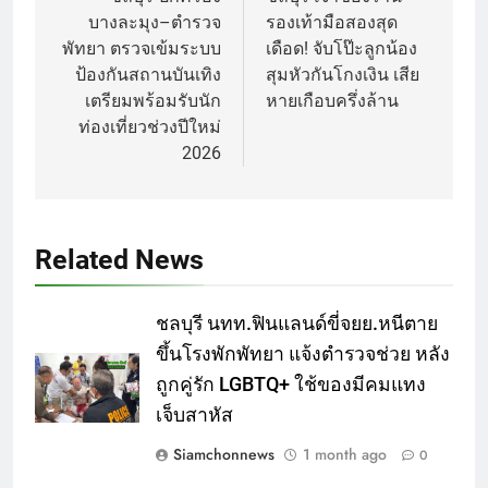
navigation
บางละมุง–ตำรวจ
รองเท้ามือสองสุด
พัทยา ตรวจเข้มระบบ
เดือด! จับโป๊ะลูกน้อง
ป้องกันสถานบันเทิง
สุมหัวกันโกงเงิน เสีย
เตรียมพร้อมรับนัก
หายเกือบครึ่งล้าน
ท่องเที่ยวช่วงปีใหม่
2026
Related News
ชลบุรี นทท.ฟินแลนด์ขี่จยย.หนีตาย
ขึ้นโรงพักพัทยา แจ้งตำรวจช่วย หลัง
ถูกคู่รัก LGBTQ+ ใช้ของมีคมแทง
เจ็บสาหัส
Siamchonnews
1 month ago
0