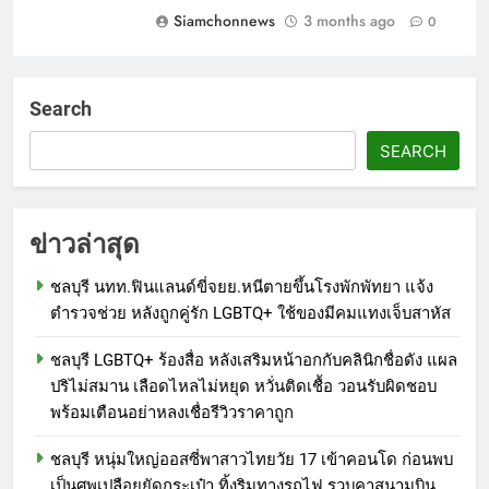
Siamchonnews
3 months ago
0
Search
SEARCH
ข่าวล่าสุด
ชลบุรี นทท.ฟินแลนด์ขี่จยย.หนีตายขึ้นโรงพักพัทยา แจ้ง
ตำรวจช่วย หลังถูกคู่รัก LGBTQ+ ใช้ของมีคมแทงเจ็บสาหัส
ชลบุรี LGBTQ+ ร้องสื่อ หลังเสริมหน้าอกกับคลินิกชื่อดัง แผล
ปริไม่สมาน เลือดไหลไม่หยุด หวั่นติดเชื้อ วอนรับผิดชอบ
พร้อมเตือนอย่าหลงเชื่อรีวิวราคาถูก
ชลบุรี หนุ่มใหญ่ออสซี่พาสาวไทยวัย 17 เข้าคอนโด ก่อนพบ
เป็นศพเปลือยยัดกระเป๋า ทิ้งริมทางรถไฟ รวบคาสนามบิน