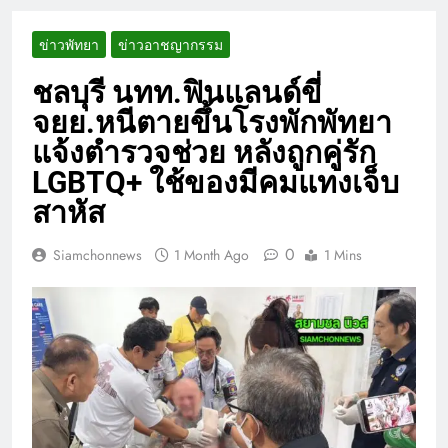
ข่าวพัทยา
ข่าวอาชญากรรม
ชลบุรี นทท.ฟินแลนด์ขี่
จยย.หนีตายขึ้นโรงพักพัทยา
แจ้งตำรวจช่วย หลังถูกคู่รัก
LGBTQ+ ใช้ของมีคมแทงเจ็บ
สาหัส
0
Siamchonnews
1 Month Ago
1 Mins