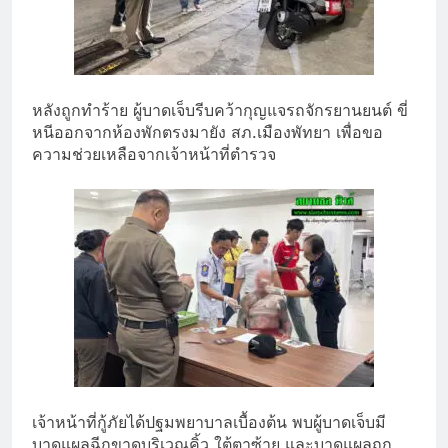
หลังถูกทำร้าย ผู้บาดเจ็บรีบคว้ากุญแจรถจักรยานยนต์ ขี่
หนีออกจากห้องพักตรงมายัง สภ.เมืองพัทยา เพื่อขอ
ความช่วยเหลือจากเจ้าหน้าที่ตำรวจ
เจ้าหน้าที่กู้ภัยได้ปฐมพยาบาลเบื้องต้น พบผู้บาดเจ็บมี
บาดแผลฉีกขาดบริเวณคิ้ว ใต้ตาซ้าย และบาดแผลถูก