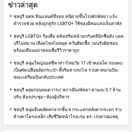
ข่าวล่าสุด
ชลบุรี นทท.ฟินแลนด์ขี่จยย.หนีตายขึ้นโรงพักพัทยา แจ้ง
ตำรวจช่วย หลังถูกคู่รัก LGBTQ+ ใช้ของมีคมแทงเจ็บสาหัส
ชลบุรี LGBTQ+ ร้องสื่อ หลังเสริมหน้าอกกับคลินิกชื่อดัง แผล
ปริไม่สมาน เลือดไหลไม่หยุด หวั่นติดเชื้อ วอนรับผิดชอบ
พร้อมเตือนอย่าหลงเชื่อรีวิวราคาถูก
ชลบุรี หนุ่มใหญ่ออสซี่พาสาวไทยวัย 17 เข้าคอนโด ก่อนพบ
เป็นศพเปลือยยัดกระเป๋า ทิ้งริมทางรถไฟ รวบคาสนามบิน
ขณะเตรียมบินกลับประเทศ
ชลบุรี ฉลุยก่อนหมดวาระ! สภาเมืองพัทยา ผ่านงบ 5.7 ล้าน
ปรับ ห้องประชุม–ห้องผู้บริหาร
ชลบุรี หนุ่มจีนพลัดตกจากชั้น 6 กระแทกหลังคากระจก ร่าง
ค้างคาโครงเหล็ก เสียชีวิตหน้าโรงแรม ตร. เร่งหาปมเหตุ