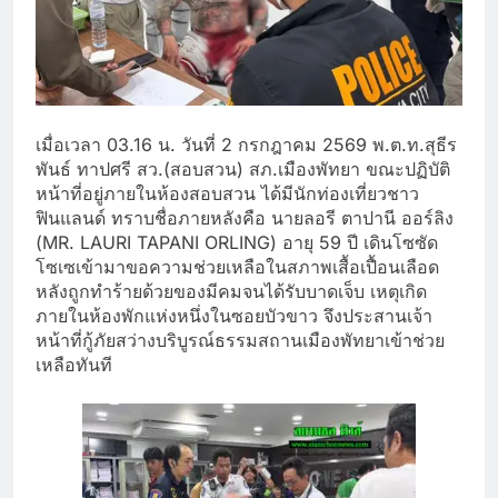
เมื่อเวลา 03.16 น. วันที่ 2 กรกฎาคม 2569 พ.ต.ท.สุธีร
พันธ์ ทาปศรี สว.(สอบสวน) สภ.เมืองพัทยา ขณะปฏิบัติ
หน้าที่อยู่ภายในห้องสอบสวน ได้มีนักท่องเที่ยวชาว
ฟินแลนด์ ทราบชื่อภายหลังคือ นายลอรี ตาปานี ออร์ลิง
(MR. LAURI TAPANI ORLING) อายุ 59 ปี เดินโซซัด
โซเซเข้ามาขอความช่วยเหลือในสภาพเสื้อเปื้อนเลือด
หลังถูกทำร้ายด้วยของมีคมจนได้รับบาดเจ็บ เหตุเกิด
ภายในห้องพักแห่งหนึ่งในซอยบัวขาว จึงประสานเจ้า
หน้าที่กู้ภัยสว่างบริบูรณ์ธรรมสถานเมืองพัทยาเข้าช่วย
เหลือทันที