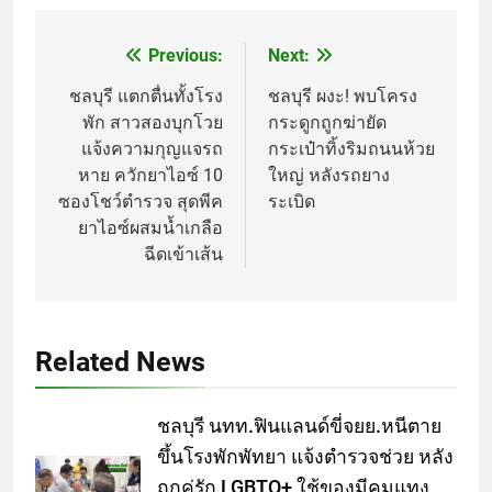
Previous:
Next:
Post
navigation
ชลบุรี แตกตื่นทั้งโรง
ชลบุรี ผงะ! พบโครง
พัก สาวสองบุกโวย
กระดูกถูกฆ่ายัด
แจ้งความกุญแจรถ
กระเป๋าทิ้งริมถนนห้วย
หาย ควักยาไอซ์ 10
ใหญ่ หลังรถยาง
ซองโชว์ตำรวจ สุดพีค
ระเบิด
ยาไอซ์ผสมน้ำเกลือ
ฉีดเข้าเส้น
Related News
ชลบุรี นทท.ฟินแลนด์ขี่จยย.หนีตาย
ขึ้นโรงพักพัทยา แจ้งตำรวจช่วย หลัง
ถูกคู่รัก LGBTQ+ ใช้ของมีคมแทง