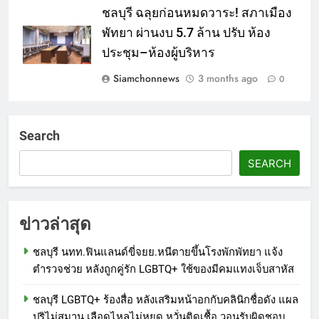
ชลบุรี ฉลุยก่อนหมดวาระ! สภาเมือง
พัทยา ผ่านงบ 5.7 ล้าน ปรับ ห้อง
ประชุม–ห้องผู้บริหาร
Siamchonnews
3 months ago
0
Search
SEARCH
ข่าวล่าสุด
ชลบุรี นทท.ฟินแลนด์ขี่จยย.หนีตายขึ้นโรงพักพัทยา แจ้ง
ตำรวจช่วย หลังถูกคู่รัก LGBTQ+ ใช้ของมีคมแทงเจ็บสาหัส
ชลบุรี LGBTQ+ ร้องสื่อ หลังเสริมหน้าอกกับคลินิกชื่อดัง แผล
ปริไม่สมาน เลือดไหลไม่หยุด หวั่นติดเชื้อ วอนรับผิดชอบ