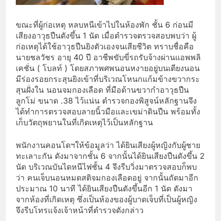
ขณะที่ผู้ก่อเหตุ หลบหนีเข้าไปในห้องพัก ชั้น 6 ก่อนมี
เสียงอาวุธปืนดังขึ้น 1 นัด เมื่อตำรวจตรวจสอบพบว่า ผู้
ก่อเหตุได้ใช้อาวุธปืนยิงตัวเองจนเสียชีวิต ทราบชื่อคือ
นายชลวัชร อายุ 40 ปี อาชีพขับขี่รถรับจ้างผ่านแอพพลิ
เคชั่น ( โบลท์ ) โดยสภาพศพนอนหงายอยู่บนเตียงนอน
มีร่องรอยกระสุนยิงเข้าที่บริเวณโหนกแก้มข้างขวากระ
สุนฝั่งใน นอนจมกองเลือด ที่มือด้านขวากำอาวุธปืน
ลูกโม่ ขนาด .38 ไว้แน่น ตำรวจกองพิสูจน์หลักฐานจึง
ได้ทำการตรวจสอบลายนิ้วมือและเขม่าดินปืน พร้อมทั้ง
เก็บวัตถุพยานในที่เกิดเหตุไว้เป็นหลักฐาน
พนักงานคอนโดฯให้ข้อมูลว่า ได้ยินเสียงผู้หญิงกับผู้ชาย
ทะเลาะกัน ดังมาจากชั้น 6 จากนั้นได้ยินเสียงปืนดังขึ้น 2
นัด บริเวณบันไดหนีไฟชั้น 4 จึงรีบวิ่งมาตรวจสอบก็พบ
ว่า คนเจ็บนอนหมดสติจมกองเลือดอยู่ จากนั้นถัดมาอีก
ประมาณ 10 นาที ได้ยินเสียงปืนดังขึ้นอีก 1 นัด ดังมา
จากห้องที่เกิดเหตุ ซึ่งเป็นห้องของผู้บาดเจ็บที่เป็นผู้หญิง
จึงรีบโทรแจ้งเจ้าหน้าที่ตำรวจดังกล่าว