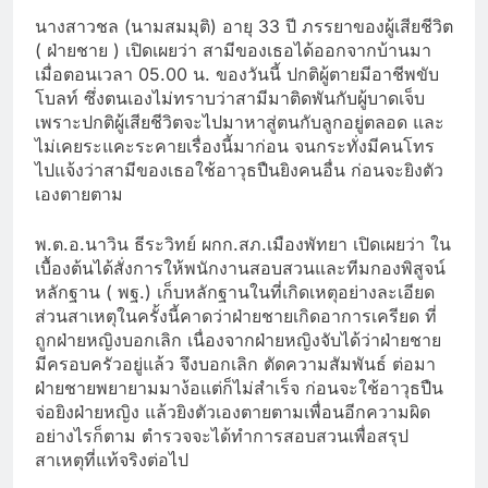
นางสาวชล (นามสมมุติ) อายุ 33 ปี ภรรยาของผู้เสียชีวิต
( ฝ่ายชาย ) เปิดเผยว่า สามีของเธอได้ออกจากบ้านมา
เมื่อตอนเวลา 05.00 น. ของวันนี้ ปกติผู้ตายมีอาชีพขับ
โบลท์ ซึ่งตนเองไม่ทราบว่าสามีมาติดพันกับผู้บาดเจ็บ
เพราะปกติผู้เสียชีวิตจะไปมาหาสู่ตนกับลูกอยู่ตลอด และ
ไม่เคยระแคะระคายเรื่องนี้มาก่อน จนกระทั่งมีคนโทร
ไปแจ้งว่าสามีของเธอใช้อาวุธปืนยิงคนอื่น ก่อนจะยิงตัว
เองตายตาม
พ.ต.อ.นาวิน ธีระวิทย์ ผกก.สภ.เมืองพัทยา เปิดเผยว่า ใน
เบื้องต้นได้สั่งการให้พนักงานสอบสวนและทีมกองพิสูจน์
หลักฐาน ( พฐ.) เก็บหลักฐานในที่เกิดเหตุอย่างละเอียด
ส่วนสาเหตุในครั้งนี้คาดว่าฝ่ายชายเกิดอาการเครียด ที่
ถูกฝ่ายหญิงบอกเลิก เนื่องจากฝ่ายหญิงจับได้ว่าฝ่ายชาย
มีครอบครัวอยู่แล้ว จึงบอกเลิก ตัดความสัมพันธ์ ต่อมา
ฝ่ายชายพยายามมาง้อแต่ก็ไม่สำเร็จ ก่อนจะใช้อาวุธปืน
จ่อยิงฝ่ายหญิง แล้วยิงตัวเองตายตามเพื่อนอีกความผิด
อย่างไรก็ตาม ตำรวจจะได้ทำการสอบสวนเพื่อสรุป
สาเหตุที่แท้จริงต่อไป