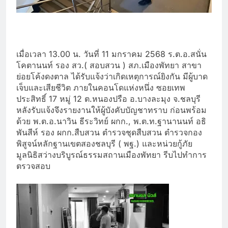
เมื่อเวลา 13.00 น. วันที่ 11 มกราคม 2568 ร.ต.อ.สนั่น
โคตานนท์ รอง สว.( สอบสวน ) สภ.เมืองพัทยา สาขา
ย่อยโค้งดงตาล ได้รับแจ้งว่าเกิดเหตุการณ์ยิงกัน มีผู้บาด
เจ็บและเสียชีวิต ภายในคอนโดแห่งหนึ่ง ซอยเทพ
ประสิทธิ์ 17 หมู่ 12 ต.หนองปรือ อ.บางละมุง จ.ชลบุรี
หลังรับแจ้งจึงรายงานให้ผู้บังคับบัญชาทราบ ก่อนพร้อม
ด้วย พ.ต.อ.นาวิน ธีระวิทย์ ผกก., พ.ต.ท.ฐานานนท์ อธิ
พันสีห์ รอง ผกก.สืบสวน ตำรวจชุดสืบสวน ตำรวจกอง
พิสูจน์หลักฐานเขตสองชลบุรี ( พฐ.) และหน่วยกู้ภัย
มูลนิธิสว่างบริบูรณ์ธรรมสถานเมืองพัทยา รีบไปทำการ
ตรวจสอบ