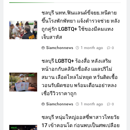
ชลบุรี นทท.ฟินแลนด์ขี่จยย.หนีตาย
ขึ้นโรงพักพัทยา แจ้งตำรวจช่วย หลัง
ถูกคู่รัก LGBTQ+ ใช้ของมีคมแทง
เจ็บสาหัส
Siamchonnews
1 month ago
0
ชลบุรี LGBTQ+ ร้องสื่อ หลังเสริม
หน้าอกกับคลินิกชื่อดัง แผลปริไม่
สมาน เลือดไหลไม่หยุด หวั่นติดเชื้อ
วอนรับผิดชอบ พร้อมเตือนอย่าหลง
เชื่อรีวิวราคาถูก
Siamchonnews
1 month ago
0
ชลบุรี หนุ่มใหญ่ออสซี่พาสาวไทยวัย
17 เข้าคอนโด ก่อนพบเป็นศพเปลือย