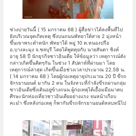
ช่วงบ่ายวันนี้ ( 15 มกราคม 68 ) ผู้สื่อข่าวได้ลงพื้นที่ไป
ยังบริเวณจุดเกิดเหตุ ซึ่งบนถนนพัทยาใต้สาย 2 มุ่งหน้า
ขึ้นเขาพระตำหนัก พัทยาใต้ หมู่ 10 ต.หนองปรือ
อ.บางละมุง จ.ชลบุรี โดยได้พูดคุยกับ นายสันตา ซิงค์
อายุ 58 ปี นักธุรกิจชาวอินเดีย ให้ข้อมูลว่า เหตุการณ์ดัง
กล่าวเกิดขึ้นติดๆกัน ในช่วง 1 สัปดาห์ที่ผ่านมา โดย
เหตุการณ์ล่าสุด เกิดขึ้นเมื่อช่วงเวลาประมาณ 22.58 น.
( 14 มกราคม 68 ) โดยผู้ก่อเหตุอายุประมาณ 20 ปี ขี่รถ
จักรยานยนต์ มากัน 2 คน ในจังหวะที่กำลังขี่รถผ่านกลุ่ม
ชาวอินเดียซึ่งเดินอยู่ข้างถนน ผู้ก่อเหตุได้เอื้อมมือมาตบ
ศีรษะนักท่องเที่ยวชาวอินเดียอย่างแรง จนหน้าเกือบ
คะมำ ซึ่งหลังก่อเหตุ ก็พากันขี่รถจักรยานยนต์หลบหนีไป