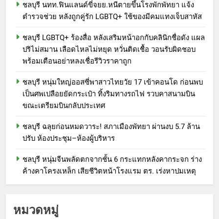
ชลบุรี นทท.ฟินแลนด์ขี่จยย.หนีตายขึ้นโรงพักพัทยา แจ้ง
ตำรวจช่วย หลังถูกคู่รัก LGBTQ+ ใช้ของมีคมแทงเจ็บสาหัส
ชลบุรี LGBTQ+ ร้องสื่อ หลังเสริมหน้าอกกับคลินิกชื่อดัง แผล
ปริไม่สมาน เลือดไหลไม่หยุด หวั่นติดเชื้อ วอนรับผิดชอบ
พร้อมเตือนอย่าหลงเชื่อรีวิวราคาถูก
ชลบุรี หนุ่มใหญ่ออสซี่พาสาวไทยวัย 17 เข้าคอนโด ก่อนพบ
เป็นศพเปลือยยัดกระเป๋า ทิ้งริมทางรถไฟ รวบคาสนามบิน
ขณะเตรียมบินกลับประเทศ
ชลบุรี ฉลุยก่อนหมดวาระ! สภาเมืองพัทยา ผ่านงบ 5.7 ล้าน
ปรับ ห้องประชุม–ห้องผู้บริหาร
ชลบุรี หนุ่มจีนพลัดตกจากชั้น 6 กระแทกหลังคากระจก ร่าง
ค้างคาโครงเหล็ก เสียชีวิตหน้าโรงแรม ตร. เร่งหาปมเหตุ
หมวดหมู่