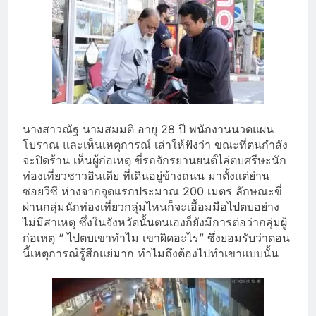
นางสาวณัฐ นามสมมติ อายุ 28 ปี พนักงานนวดแผน
โบราณ และเห็นเหตุการณ์ เล่าให้ฟังว่า ขณะที่ตนกำลัง
จะปิดร้าน เห็นผู้ก่อเหตุ ขี่รถจักรยานยนต์ไล่ตบศรีษะนัก
ท่องเที่ยวชาวอินเดีย ที่เดินอยู่ข้างถนน มาตั้งแต่ย่าน
ซอยวีซี ห่างจากจุดแรกประมาณ 200 เมตร ลักษณะขี่
ผ่านกลุ่มนักท่องเที่ยวกลุ่มไหนก็จะเอื้อมมือไปตบอย่าง
ไม่มีสาเหตุ ซึ่งในจังหวัดนั้นตนเองก็ยังมีการต่อว่ากลุ่มผู้
ก่อเหตุ “ ไปตบเขาทำไม เขาผิดอะไร” ซึ่งยอมรับว่าตอน
นี้เหตุการณ์รู้สึกแย่มาก ทำไมถึงต้องไปทำเขาแบบนั้น