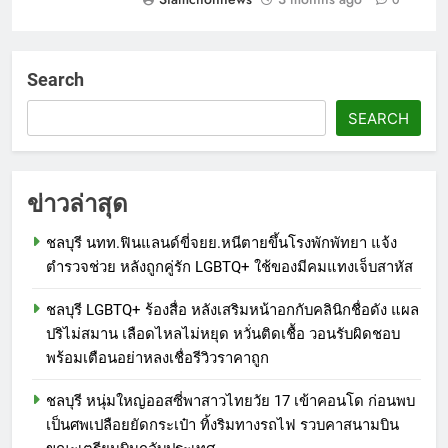
0
Search
SEARCH
ข่าวล่าสุด
ชลบุรี นทท.ฟินแลนด์ขี่จยย.หนีตายขึ้นโรงพักพัทยา แจ้ง
ตำรวจช่วย หลังถูกคู่รัก LGBTQ+ ใช้ของมีคมแทงเจ็บสาหัส
ชลบุรี LGBTQ+ ร้องสื่อ หลังเสริมหน้าอกกับคลินิกชื่อดัง แผล
ปริไม่สมาน เลือดไหลไม่หยุด หวั่นติดเชื้อ วอนรับผิดชอบ
พร้อมเตือนอย่าหลงเชื่อรีวิวราคาถูก
ชลบุรี หนุ่มใหญ่ออสซี่พาสาวไทยวัย 17 เข้าคอนโด ก่อนพบ
เป็นศพเปลือยยัดกระเป๋า ทิ้งริมทางรถไฟ รวบคาสนามบิน