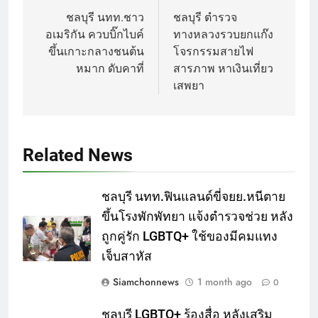
navigation
ชลบุรี นทท.ชาว
ชลบุรี ตำรวจ
อเมริกัน ควบบิ๊กไบค์
ทางหลวงรวบยกแก๊ง
ขึ้นเกาะกลางชนต้น
โจรกรรมสายไฟ
หมาก ดับคาที่
สารภาพ หาเงินเที่ยว
เสพยา
Related News
ชลบุรี นทท.ฟินแลนด์ขี่จยย.หนีตาย
ขึ้นโรงพักพัทยา แจ้งตำรวจช่วย หลัง
ถูกคู่รัก LGBTQ+ ใช้ของมีคมแทง
เจ็บสาหัส
Siamchonnews
1 month ago
0
ชลบุรี LGBTQ+ ร้องสื่อ หลังเสริม