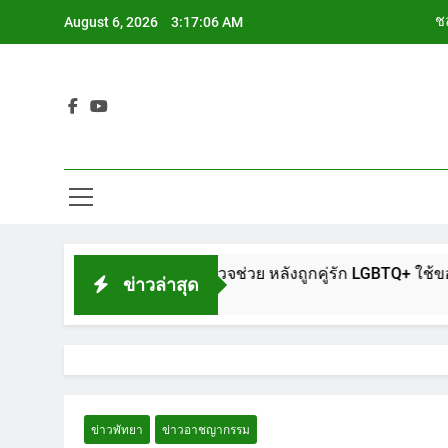
Skip
ชล
August 6, 2026
3:17:07 AM
to
content
ช
Siam Cho
ช
ชล
ช
รงพักพัทยา แจ้งตำรวจช่วย หลังถูกคู่รัก LGBTQ+ ใช้ของมีคมแทงเจ
ข่าวล่าสุด
ข่าวพัทยา
ข่าวอาชญากรรม