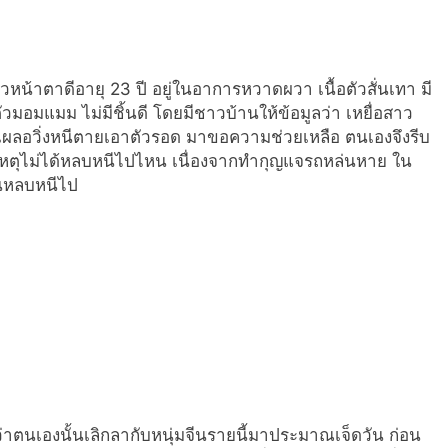
วหน้าตาดีอายุ 23 ปี อยู่ในอาการหวาดผวา เนื้อตัวสั่นเทา มี
ัวมอมแมม ไม่มีชิ้นดี โดยมีชาวบ้านให้ข้อมูลว่า เหยื่อสาว
วะเผลอวิ่งหนีตายเอาตัวรอด มาขอความช่วยเหลือ ตนเองจึงรีบ
อเหตุไม่ได้หลบหนีไปไหน เนื่องจากทำกุญแจรถหล่นหาย ใน
ันหลบหนีไป
่าตนเองนั้นเลิกลากับหนุ่มจีนรายนี้มาประมาณเจ็ดวัน ก่อน