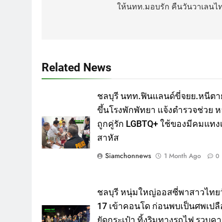
ให้นทท.มอบรัก คืนวันวาเลนไท
Related News
ชลบุรี นทท.ฟินแลนด์ขี่จยย.หนีตา
ขึ้นโรงพักพัทยา แจ้งตำรวจช่วย ห
ถูกคู่รัก LGBTQ+ ใช้ของมีคมแทงเ
สาหัส
Siamchonnews
1 Month Ago
0
ชลบุรี หนุ่มใหญ่ออสซี่พาสาวไทยว
17 เข้าคอนโด ก่อนพบเป็นศพเปลื
ยัดกระเป๋า ทิ้งริมทางรถไฟ รวบค