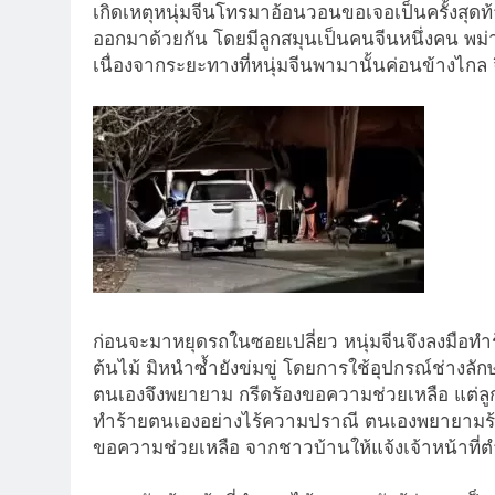
เกิดเหตุหนุ่มจีนโทรมาอ้อนวอนขอเจอเป็นครั้งสุดท้
ออกมาด้วยกัน โดยมีลูกสมุนเป็นคนจีนหนึ่งคน พม
เนื่องจากระยะทางที่หนุ่มจีนพามานั้นค่อนข้างไกล 
ก่อนจะมาหยุดรถในซอยเปลี่ยว หนุ่มจีนจึงลงมือทำร
ต้นไม้ มิหนำซ้ำยังข่มขู่ โดยการใช้อุปกรณ์ช่าง
ตนเองจึงพยายาม กรีดร้องขอความช่วยเหลือ แต่ลูกสม
ทำร้ายตนเองอย่างไร้ความปราณี ตนเองพยายามร้องข
ขอความช่วยเหลือ จากชาวบ้านให้แจ้งเจ้าหน้าที่ต