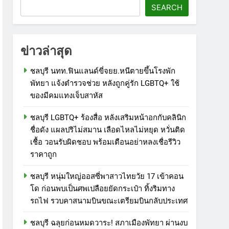
SEARCH
ข่าวล่าสุด
ชลบุรี นทท.ฟินแลนด์ขี่จยย.หนีตายขึ้นโรงพัก
พัทยา แจ้งตำรวจช่วย หลังถูกคู่รัก LGBTQ+ ใช้
ของมีคมแทงเจ็บสาหัส
ชลบุรี LGBTQ+ ร้องสื่อ หลังเสริมหน้าอกกับคลินิก
ชื่อดัง แผลปริไม่สมาน เลือดไหลไม่หยุด หวั่นติด
เชื้อ วอนรับผิดชอบ พร้อมเตือนอย่าหลงเชื่อรีวิว
ราคาถูก
ชลบุรี หนุ่มใหญ่ออสซี่พาสาวไทยวัย 17 เข้าคอน
โด ก่อนพบเป็นศพเปลือยยัดกระเป๋า ทิ้งริมทาง
รถไฟ รวบคาสนามบินขณะเตรียมบินกลับประเทศ
ชลบุรี ฉลุยก่อนหมดวาระ! สภาเมืองพัทยา ผ่านงบ