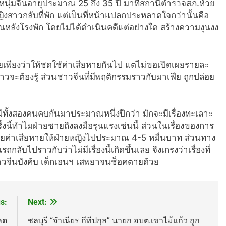
็นหนุ่มจีนอายุประมาณ 25 ถึง 35 ปี มาที่สถานีตำรวจสภ.ห้วย
งสาวกลับที่พัก แต่เป็นที่หน้าแปลกประหลาดใจกว่านั้นคือ
ด้านหลังโรงพัก โดยไม่ได้ดำเนินคดีแต่อย่างใด สร้างความงุนงง
ดเผยเพียงว่าให้ชดใช้ค่าเสียหายกันไป แต่ไม่ขอเปิดเผยรายละ
ข่าวจะต้องรู้ ส่วนชาวจีนที่มีพฤติกรรมราวกับมาเฟีย ถูกปล่อย
ณีทั้งสองคนคบกันมาประมาณหนึ่งปีกว่า มักจะมีเรื่องทะเลาะ
่าครั้งนี้ทำไมฝ่ายชายถึงลงมือรุนแรงเช่นนี้ ส่วนในเรื่องของการ
จ่ายค่าเสียหายให้ฝ่ายหญิงไปประมาณ 4-5 หมื่นบาท ส่วนทาง
กลับไปราวกับว่าไม่มีเรื่องนี้เกิดขึ้นเลย จึงเกรงว่าเรื่องที่
าวจีนบังค้บ เด็กเอนฯ เสพยาจนช็อคตายด้วย
s:
Next:
ลต
ชลบุรี “จำเนียร กีทีปกุล” นายก อบต.เขาไม้แก้ว ถูก