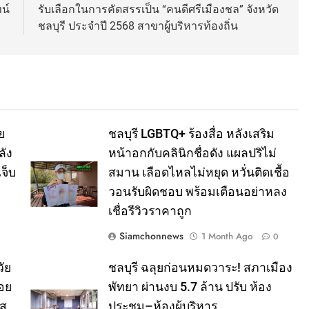
น์
รับเลือกในการคัดสรรเป็น “คนดีศรีเมืองชล” จังหวัด
ชลบุรี ประจำปี 2568 สาขาผู้บริหารท้องถิ่น
ย
ชลบุรี LGBTQ+ ร้องสื่อ หลังเสริม
ลัง
หน้าอกกับคลินิกชื่อดัง แผลปริไม่
จ็บ
สมาน เลือดไหลไม่หยุด หวั่นติดเชื้อ
วอนรับผิดชอบ พร้อมเตือนอย่าหลง
เชื่อรีวิวราคาถูก
Siamchonnews
1 Month Ago
0
ัย
ชลบุรี ฉลุยก่อนหมดวาระ! สภาเมือง
อย
พัทยา ผ่านงบ 5.7 ล้าน ปรับ ห้อง
าส
ประชุม–ห้องผู้บริหาร