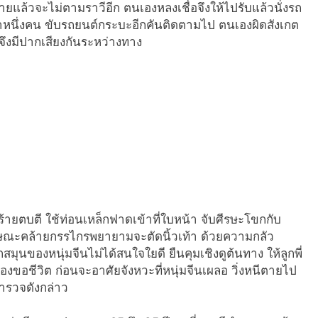
ายแล้วจะไม่ตามราวีอีก ตนเองหลงเชื่อจึงให้ไปรับแล้วนั่งรถ
่าหนึ่งคน ขับรถยนต์กระบะอีกคันติดตามไป ตนเองผิดสังเกต
จึงมีปากเสียงกันระหว่างทาง
้ายตบตี ใช้ท่อนเหล็กฟาดเข้าที่ใบหน้า จับศีรษะโขกกับ
ลักษณะคล้ายกรรไกรพยายามจะตัดนิ้วเท้า ด้วยความกลัว
ุนของหนุ่มจีนไม่ได้สนใจใยดี ยืนคุมเชิงดูต้นทาง ให้ลูกพี่
อชีวิต ก่อนจะอาศัยจังหวะที่หนุ่มจีนเผลอ วิ่งหนีตายไป
ำรวจดังกล่าว