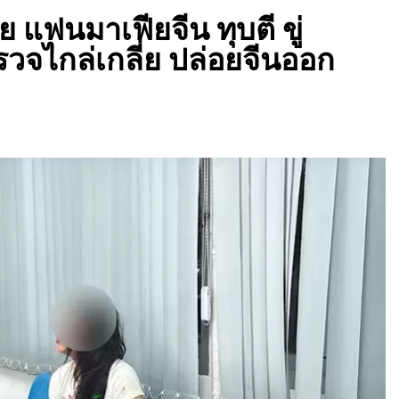
ย แฟนมาเฟียจีน ทุบตี ขู่
รวจไกล่เกลี่ย ปล่อยจีนออก