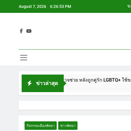
Skip
ชล
August 7, 2026
6:26:54 PM
to
content
ช
Siam Cho
ช
ชล
ช
ักพัทยา แจ้งตำรวจช่วย หลังถูกคู่รัก LGBTQ+ ใช้ของมีคมแทงเจ็บส
ข่าวล่าสุด
กิจกรรมเมืองพัทยา
ข่าวพัทยา