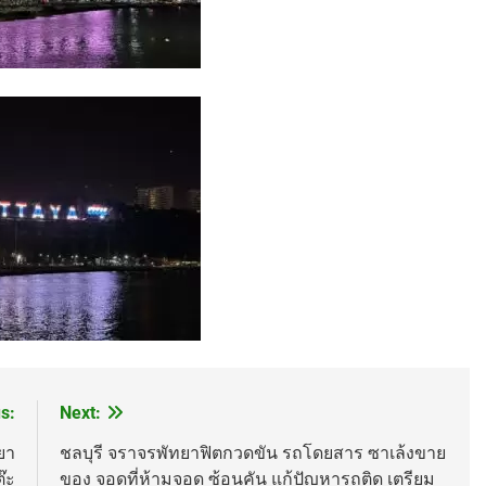
s:
Next:
ยา
ชลบุรี จราจรพัทยาฟิตกวดขัน รถโดยสาร ซาเล้งขาย
๊ะ
ของ จอดที่ห้ามจอด ซ้อนคัน แก้ปัญหารถติด เตรียม