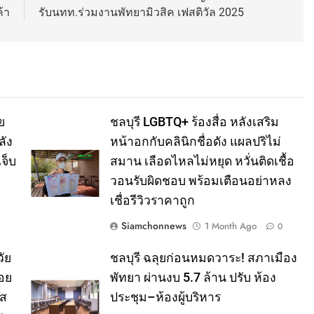
้า
รับนทท.ร่วมงานพัทยามิวสิค เฟสติวัล 2025
ย
ชลบุรี LGBTQ+ ร้องสื่อ หลังเสริม
ลัง
หน้าอกกับคลินิกชื่อดัง แผลปริไม่
จ็บ
สมาน เลือดไหลไม่หยุด หวั่นติดเชื้อ
วอนรับผิดชอบ พร้อมเตือนอย่าหลง
เชื่อรีวิวราคาถูก
Siamchonnews
1 Month Ago
0
ัย
ชลบุรี ฉลุยก่อนหมดวาระ! สภาเมือง
อย
พัทยา ผ่านงบ 5.7 ล้าน ปรับ ห้อง
าส
ประชุม–ห้องผู้บริหาร