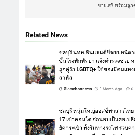
ขายเสรี พร้อมลูกค
Related News
ชลบุรี นทท.ฟินแลนด์ขี่จยย.หนีตา
ขึ้นโรงพักพัทยา แจ้งตำรวจช่วย ห
ถูกคู่รัก LGBTQ+ ใช้ของมีคมแทงเ
สาหัส
Siamchonnews
1 Month Ago
0
ชลบุรี หนุ่มใหญ่ออสซี่พาสาวไทยว
17 เข้าคอนโด ก่อนพบเป็นศพเปลื
ยัดกระเป๋า ทิ้งริมทางรถไฟ รวบค