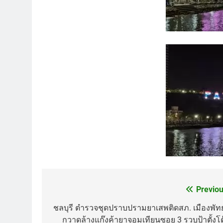
Previou
Post
navigation
ชลบุรี ตำรวจชุดปราบปรามยาเสพติดสภ. เมืองพัท
กวาดล้างแก๊งค้ายาจอมเทียนซอย 3 รวบป้าตั้งโต