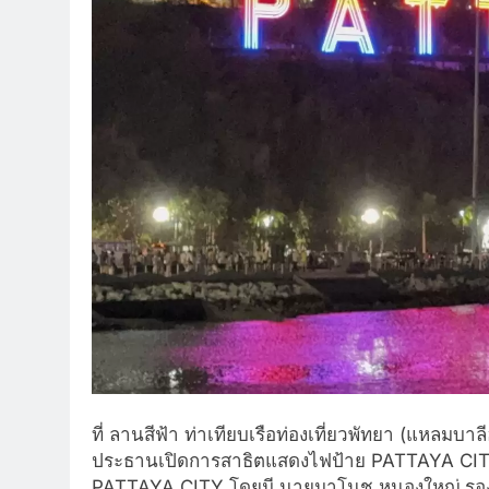
ที่ ลานสีฟ้า ท่าเทียบเรือท่องเที่ยวพัทยา (แหลมบ
ประธานเปิดการสาธิตแสดงไฟป้
าย PATTAYA CITY
PATTAYA CITY โดยมี นายมาโนช หนองใหญ่ รองน