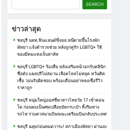
SEARCH
ข่าวล่าสุด
ชลบุรี นทท.ฟินแลนด์ขี่จยย.หนีตายขึ้นโรงพัก
พัทยา แจ้งตำรวจช่วย หลังถูกคู่รัก LGBTQ+ ใช้
ของมีคมแทงเจ็บสาหัส
ชลบุรี LGBTQ+ ร้องสื่อ หลังเสริมหน้าอกกับคลินิก
ชื่อดัง แผลปริไม่สมาน เลือดไหลไม่หยุด หวั่นติด
เชื้อ วอนรับผิดชอบ พร้อมเตือนอย่าหลงเชื่อรีวิว
ราคาถูก
ชลบุรี หนุ่มใหญ่ออสซี่พาสาวไทยวัย 17 เข้าคอน
โด ก่อนพบเป็นศพเปลือยยัดกระเป๋า ทิ้งริมทาง
รถไฟ รวบคาสนามบินขณะเตรียมบินกลับประเทศ
ชลบุรี ฉลุยก่อนหมดวาระ! สภาเมืองพัทยา ผ่านงบ