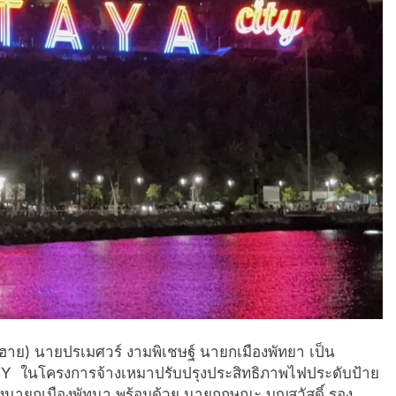
าลีฮาย) นายปรเมศวร์ งามพิเชษฐ์ นายกเมืองพัทยา เป็น
 ในโครงการจ้างเหมาปรับปรุงประสิ
ทธิภาพไฟประดับป้าย
ายกเมืองพัทนา พร้อมด้วย นายกฤษณะ บุญสวัสดิ์ รอง