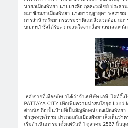
นายกเมืองพัทยา นายบรรลือ กุลละวณิชย์ ประธานสภา
สมาชิกสภาเมืองพัทยา นางสาวญฐาสุดา พลราชม 
การสำนักทรั
พยากรธรรมชาติและสิ่งแวดล้อม สมาขิ
บก.ทท.1 ซึ่งได้รับความสนใจจากสื่
อมวลชนและนักท่
หลังจากที่เมืองพัทยาได้ว่าจ้
างบริษัท เอที. ไลท์ติ้
PATTAYA CITY เพื่อเพิ่มความน่าสนใจจุด Land
ตำหนัก ถือเป็นป้ายที่เป็นสัญลักษณ์
ของเมืองพัทยา
ชำรุดทรุดโทรม ประกอบกับเมืองพัทยาเล็งเห็นว่
าตร
เริ่มดำเนินการมาตั้งแต่
วันที่ 1 ตุลาคม 2567 สิ้น