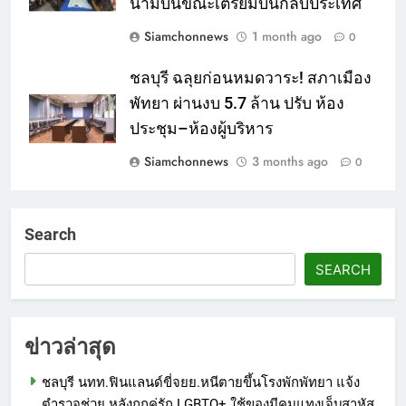
นามบินขณะเตรียมบินกลับประเทศ
Siamchonnews
1 month ago
0
ชลบุรี ฉลุยก่อนหมดวาระ! สภาเมือง
พัทยา ผ่านงบ 5.7 ล้าน ปรับ ห้อง
ประชุม–ห้องผู้บริหาร
Siamchonnews
3 months ago
0
Search
SEARCH
ข่าวล่าสุด
ชลบุรี นทท.ฟินแลนด์ขี่จยย.หนีตายขึ้นโรงพักพัทยา แจ้ง
ตำรวจช่วย หลังถูกคู่รัก LGBTQ+ ใช้ของมีคมแทงเจ็บสาหัส