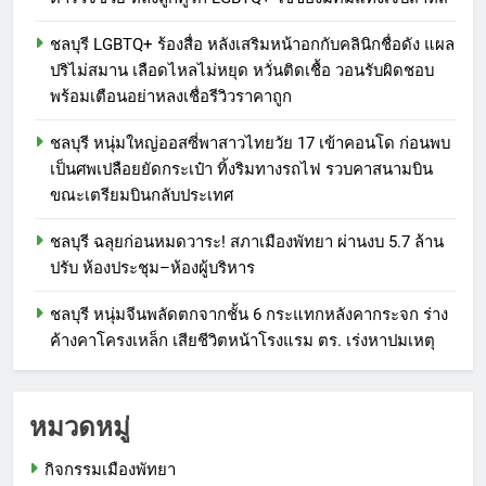
ชลบุรี LGBTQ+ ร้องสื่อ หลังเสริมหน้าอกกับคลินิกชื่อดัง แผล
ปริไม่สมาน เลือดไหลไม่หยุด หวั่นติดเชื้อ วอนรับผิดชอบ
พร้อมเตือนอย่าหลงเชื่อรีวิวราคาถูก
ชลบุรี หนุ่มใหญ่ออสซี่พาสาวไทยวัย 17 เข้าคอนโด ก่อนพบ
เป็นศพเปลือยยัดกระเป๋า ทิ้งริมทางรถไฟ รวบคาสนามบิน
ขณะเตรียมบินกลับประเทศ
ชลบุรี ฉลุยก่อนหมดวาระ! สภาเมืองพัทยา ผ่านงบ 5.7 ล้าน
ปรับ ห้องประชุม–ห้องผู้บริหาร
ชลบุรี หนุ่มจีนพลัดตกจากชั้น 6 กระแทกหลังคากระจก ร่าง
ค้างคาโครงเหล็ก เสียชีวิตหน้าโรงแรม ตร. เร่งหาปมเหตุ
หมวดหมู่
กิจกรรมเมืองพัทยา