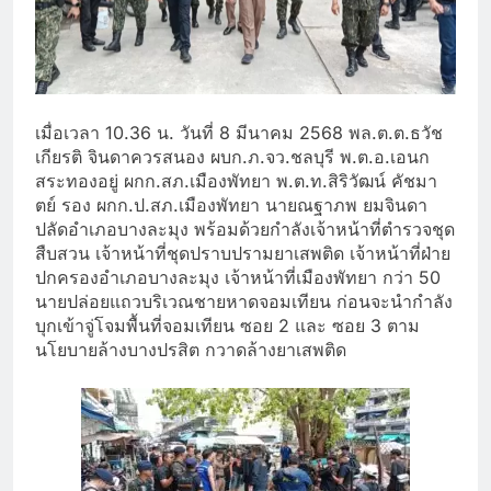
เมื่อเวลา 10.36 น. วันที่ 8 มีนาคม 2568 พล.ต.ต.ธวัช
เกียรติ จินดาควรสนอง ผบก.ภ.จว.ชลบุรี พ.ต.อ.เอนก
สระทองอยู่ ผกก.สภ.เมืองพัทยา พ.ต.ท.สิริวัฒน์ คัชมา
ตย์ รอง ผกก.ป.สภ.เมืองพัทยา นายณฐาภพ ยมจินดา
ปลัดอำเภอบางละมุง พร้อมด้วยกำลังเจ้าหน้าที่ตำรวจชุด
สืบสวน เจ้าหน้าที่ชุดปราบปรามยาเสพติด เจ้าหน้าที่ฝ่าย
ปกครองอำเภอบางละมุง เจ้าหน้าที่เมืองพัทยา กว่า 50
นายปล่อยแถวบริเวณชายหาดจอมเทียน ก่อนจะนำกำลัง
บุกเข้าจู่โจมพื้นที่จอมเทียน ซอย 2 และ ซอย 3 ตาม
นโยบายล้างบางปรสิต กวาดล้างยาเสพติด