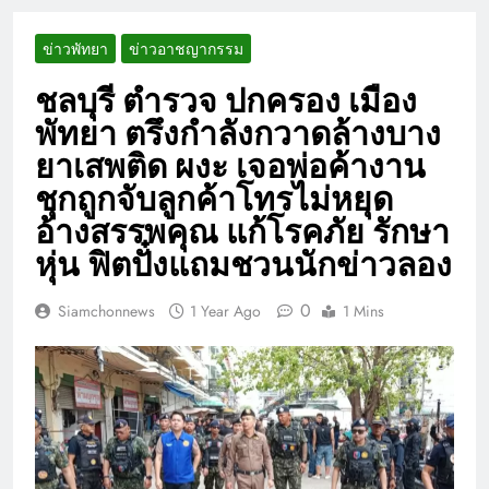
ข่าวพัทยา
ข่าวอาชญากรรม
ชลบุรี ตำรวจ ปกครอง เมือง
พัทยา ตรึงกำลังกวาดล้างบาง
ยาเสพติด ผงะ เจอพ่อค้างาน
ชุกถูกจับลูกค้าโทรไม่หยุด
อ้างสรรพคุณ แก้โรคภัย รักษา
หุ่น ฟิตปั๋งแถมชวนนักข่าวลอง
0
Siamchonnews
1 Year Ago
1 Mins