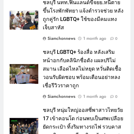
ชลบุรี นทท.ฟินแลนด์ขี่จยย.หนีตาย
ขึ้นโรงพักพัทยา แจ้งตำรวจช่วย หลัง
ถูกคู่รัก LGBTQ+ ใช้ของมีคมแทง
เจ็บสาหัส
Siamchonnews
1 month ago
0
ชลบุรี LGBTQ+ ร้องสื่อ หลังเสริม
หน้าอกกับคลินิกชื่อดัง แผลปริไม่
สมาน เลือดไหลไม่หยุด หวั่นติดเชื้อ
วอนรับผิดชอบ พร้อมเตือนอย่าหลง
เชื่อรีวิวราคาถูก
Siamchonnews
1 month ago
0
ชลบุรี หนุ่มใหญ่ออสซี่พาสาวไทยวัย
17 เข้าคอนโด ก่อนพบเป็นศพเปลือย
ยัดกระเป๋า ทิ้งริมทางรถไฟ รวบคาส