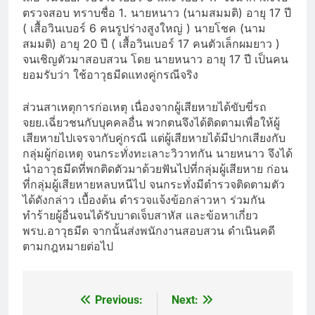
ตรวจสอบ ทราบชื่อ 1. นายหนาว (นามสมมติ) อายุ 17 ปี
( เสื้อวินเบอร์ 6 คนรูปร่างสูงใหญ่ ) นายโชค (นาม
สมมติ) อายุ 20 ปี ( เสื้อวินเบอร์ 17 คนตัวเล็กผมยาว )
จนเชิญตัวมาสอบสวน โดย นายหนาว อายุ 17 ปี เป็นคน
ยอมรับว่า ใช้อาวุธมีดแทงคู่กรณีจริง
ส่วนสาเหตุการก่อเหตุ เนื่องจากผู้เสียหายได้ขับขี่รถ
จยย.เฉี่ยวชนกับบุคคลอื่น พวกตนจึงได้ติดตามเพื่อให้ผู้
เสียหายไปเจรจากับคู่กรณี แต่ผู้เสียหายได้มีปากเสียงกับ
กลุ่มผู้ก่อเหตุ จนกระทั่งทะเลาะวิวาทกัน นายหนาว จึงได้
นำอาวุธมีดที่พกติดตัวมาด้วยฟันไปที่กลุ่มผู้เสียหาย ก่อน
ที่กลุ่มผู้เสียหายหลบหนีไป จนกระทั่งมีตำรวจติดตามตัว
ได้ดังกล่าว เบื้องต้น ตำรวจแจ้งข้อกล่าวหา ร่วมกัน
ทำร้ายผู้อื่นจนได้รับบาดเจ็บสาหัส และข้อหาเกี่ยว
พรบ.อาวุธมีด จากนั้นส่งพนักงานสอบสวน ดำเนินคดี
ตามกฎหมายต่อไป
Previous:
Next:
Post