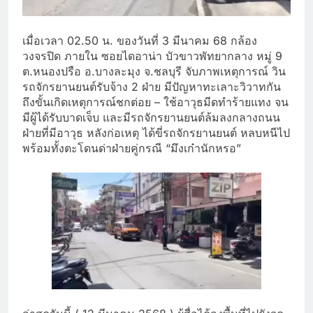
เมื่อเวลา 02.50 น. ของวันที่ 3 มีนาคม 68 กล้อง
วงจรปิด ภายใน ซอยไดอาน่า บัวขาวพัทยากลาง หมู่ 9
ต.หนองปรือ อ.บางละมุง จ.ชลบุรี จับภาพเหตุการณ์ วิน
รถจักรยานยนต์รับจ้าง 2 ฝ่าย มีปัญหาทะเลาะวิวาทกัน
ถึงขั้นเกิดเหตุการณ์ชกต่อย – ใช้อาวุธมีดทำร้ายแทง จน
มีผู้ได้รับบาดเจ็บ และมีรถจักรยานยนต์ล้มลงกลางถนน
ฝ่ายที่มีอาวุธ หลังก่อเหตุ ได้ขี่รถจักรยานยนต์ หลบหนีไป
พร้อมทั้งตะโดนด่าฝ่ายคู่กรณี “มึงเก๋านักหรอ”