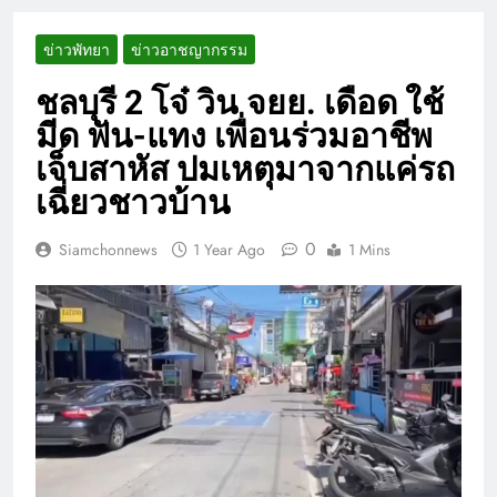
ข่าวพัทยา
ข่าวอาชญากรรม
ชลบุรี 2 โจ๋ วิน จยย. เดือด ใช้
มีด ฟัน-แทง เพื่อนร่วมอาชีพ
เจ็บสาหัส ปมเหตุมาจากแค่รถ
เฉี่ยวชาวบ้าน
0
Siamchonnews
1 Year Ago
1 Mins