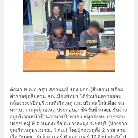
ต่อมา พ.ต.ท.อรุษ สภานนท์ รอง ผกก.(สืบสวน) พร้อม
ตำรวจชุดสืบสวน สภ.เมืองพัทยา ได้ร่วมกันตรวจสอบ
กล้องวงจรปิดบริเวณที่เกิดเหตุ และบริเวณใกล้เคียง จน
ทราบว่า กลุ่มผู้ก่อเหตุ ประกอบอาชีพขับขี่รถจยย.รับจ้าง
อยู่บริเวณหน้าร้านอาหารป๋าหน่อง หมูกระทะ ปากซอย
บงกช หมู่ 9 ต.หนองปรือ อ.บางละมุง จ.ชลบุรี (ห่างจาก
จุดเกิดเหตุประมาณ. 1 กม.) โดยผู้ก่อเหตุทั้ง 2 ราย สวม
เสื้อ วินจยย. รับจ้าง เบอร์ 6 และ เบอร์ 17 จึงนำกำลังไป