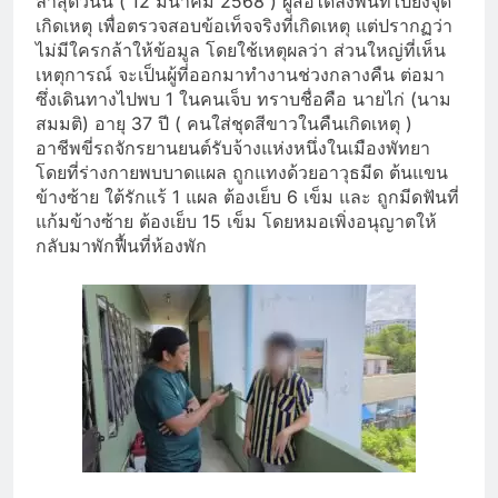
ล่าสุดวันนี้ ( 12 มีนาคม 2568 ) ผู้สื่อได้ลงพื้นที่ไปยังจุด
เกิดเหตุ เพื่อตรวจสอบข้อเท็จจริงที่เกิดเหตุ แต่ปรากฏว่า
ไม่มีใครกล้าให้ข้อมูล โดยใช้เหตุผลว่า ส่วนใหญ่ที่เห็น
เหตุการณ์ จะเป็นผู้ที่ออกมาทำงานช่วงกลางคืน ต่อมา
ซึ่งเดินทางไปพบ 1 ในคนเจ็บ ทราบชื่อคือ นายไก่ (นาม
สมมติ) อายุ 37 ปี ( คนใส่ชุดสีขาวในคืนเกิดเหตุ )
อาชีพขี่รถจักรยานยนต์รับจ้างแห่งหนึ่งในเมืองพัทยา
โดยที่ร่างกายพบบาดแผล ถูกแทงด้วยอาวุธมีด ต้นแขน
ข้างซ้าย ใต้รักแร้ 1 แผล ต้องเย็บ 6 เข็ม และ ถูกมีดฟันที่
แก้มข้างซ้าย ต้องเย็บ 15 เข็ม โดยหมอเพิ่งอนุญาตให้
กลับมาพักฟื้นที่ห้องพัก