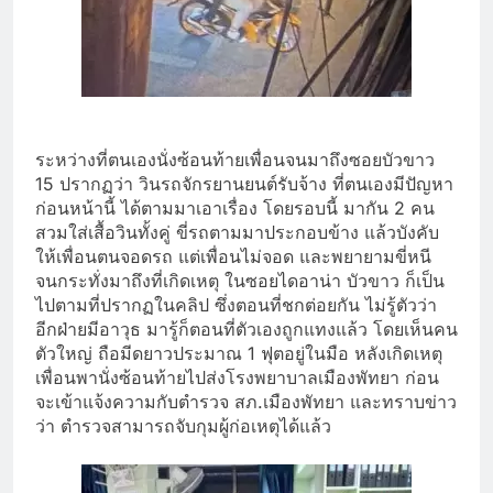
ระหว่างที่ตนเองนั่งซ้อนท้ายเพื่อนจนมาถึงซอยบัวขาว
15 ปรากฏว่า วินรถจักรยานยนต์รับจ้าง ที่ตนเองมีปัญหา
ก่อนหน้านี้ ได้ตามมาเอาเรื่อง โดยรอบนี้ มากัน 2 คน
สวมใส่เสื้อวินทั้งคู่ ขี่รถตามมาประกอบข้าง แล้วบังคับ
ให้เพื่อนตนจอดรถ แต่เพื่อนไม่จอด และพยายามขี่หนี
จนกระทั่งมาถึงที่เกิดเหตุ ในซอยไดอาน่า บัวขาว ก็เป็น
ไปตามที่ปรากฏในคลิป ซึ่งตอนที่ชกต่อยกัน ไม่รู้ตัวว่า
อีกฝ่ายมีอาวุธ มารู้ก็ตอนที่ตัวเองถูกแทงแล้ว โดยเห็นคน
ตัวใหญ่ ถือมีดยาวประมาณ 1 ฟุตอยู่ในมือ หลังเกิดเหตุ
เพื่อนพานั่งซ้อนท้ายไปส่งโรงพยาบาลเมืองพัทยา ก่อน
จะเข้าแจ้งความกับตำรวจ สภ.เมืองพัทยา และทราบข่าว
ว่า ตำรวจสามารถจับกุมผู้ก่อเหตุได้แล้ว