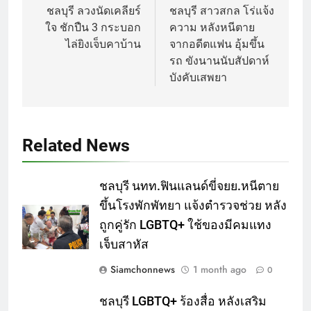
navigation
ชลบุรี ลวงนัดเคลียร์
ชลบุรี สาวสกล โร่แจ้ง
ใจ ชักปืน 3 กระบอก
ความ หลังหนีตาย
ไล่ยิงเจ็บคาบ้าน
จากอดีตแฟน อุ้มขึ้น
รถ ขังนานนับสัปดาห์
บังคับเสพยา
Related News
ชลบุรี นทท.ฟินแลนด์ขี่จยย.หนีตาย
ขึ้นโรงพักพัทยา แจ้งตำรวจช่วย หลัง
ถูกคู่รัก LGBTQ+ ใช้ของมีคมแทง
เจ็บสาหัส
Siamchonnews
1 month ago
0
ชลบุรี LGBTQ+ ร้องสื่อ หลังเสริม