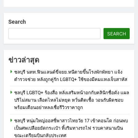
Search
SEARCH
ข่าวล่าสุด
ชลบุรี นทท.ฟินแลนด์ขี่จยย.หนีตายขึ้นโรงพักพัทยา แจ้ง
ตำรวจช่วย หลังถูกคู่รัก LGBTQ+ ใช้ของมีคมแทงเจ็บสาหัส
ชลบุรี LGBTQ+ ร้องสื่อ หลังเสริมหน้าอกกับคลินิกชื่อดัง แผล
ปริไม่สมาน เลือดไหลไม่หยุด หวั่นติดเชื้อ วอนรับผิดชอบ
พร้อมเตือนอย่าหลงเชื่อรีวิวราคาถูก
ชลบุรี หนุ่มใหญ่ออสซี่พาสาวไทยวัย 17 เข้าคอนโด ก่อนพบ
เป็นศพเปลือยยัดกระเป๋า ทิ้งริมทางรถไฟ รวบคาสนามบิน
ขณะเตรียมบินกลับประเทศ