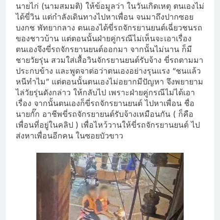
นายไก่ (นามสมมติ) ให้ข้อมูลว่า ในวันเกิดเหตุ ตนเองไม่
ได้ขี่วิน แต่กำลังเดินทางไปหาเพื่อน จนมาถึงปากซอย
บงกช พัทยากลาง ตนเองได้ขี่รถจักรยานยนต์เฉี่ยวชนรถ
ของชาวบ้าน แต่ตอนนั้นฝ่ายคู่กรณีไม่เห็นจะเอาเรื่อง
ตนเองจึงขี่รถจักรยานยนต์ออกมา จากนั้นไม่นาน ก็มี
ชายวัยรุ่น สวมใส่เสื้อวินจักรยานยนต์รับจ้าง ขี่รถตามมา
ประกบข้าง และพูดจาต่อว่าตนเองอย่างรุนแรง “ชนแล้ว
หนีทำไม” แต่ตอนนั้นตนเองไม่อยากมีปัญหา จึงพยายาม
ไล่วัยรุ่นดังกล่าว ให้กลับไป เพราะฝ่ายคู่กรณีไม่ได้เอา
เรื่อง จากนั้นตนเองก็ขี่รถจักรยานยนต์ ไปหาเพื่อน ชื่อ
นายกั๊ก อาชีพขี่รถจักรยายนต์รับจ้างเหมือนกัน ( ก็คือ
เพื่อนที่อยู่ในคลิป ) เพื่อไหว้วานให้ขี่รถจักรยานยนต์ ไป
ส่งหาเพื่อนอีกคน ในซอยบัวขาว