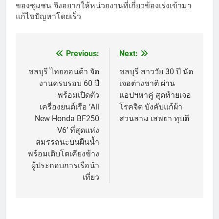
ของชุมชน จึงอยากให้หน่วยงานที่เกี่ยวข้องเร่งเข้ามา
แก้ไขปัญหาโดยเร็ว
Previous:
Next:
Post
navigation
ชลบุรี ไทยฮอนด้า จัด
ชลบุรี สาววัย 30 ปี นัด
งานครบรอบ 60 ปี
เจอต่างชาติ ผ่าน
พร้อมเปิดตัว
แอปฯหาคู่ สุดท้ายเจอ
เครื่องยนต์เรือ ‘All
โรคจิต บังคับแก้ผ้า
New Honda BF250
สวนลาม เสพยา ทุบตี
V6’ ที่สุดแห่ง
สมรรถนะบนผืนน้ำ
พร้อมเติบโตเคียงข้าง
ผู้ประกอบการเรือนำ
เที่ยว