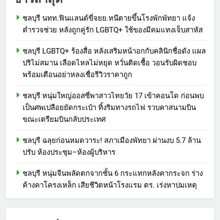
ชลบุรี นทท.ฟินแลนด์ขี่จยย.หนีตายขึ้นโรงพักพัทยา แจ้ง
ตำรวจช่วย หลังถูกคู่รัก LGBTQ+ ใช้ของมีคมแทงเจ็บสาหัส
ชลบุรี LGBTQ+ ร้องสื่อ หลังเสริมหน้าอกกับคลินิกชื่อดัง แผล
ปริไม่สมาน เลือดไหลไม่หยุด หวั่นติดเชื้อ วอนรับผิดชอบ
พร้อมเตือนอย่าหลงเชื่อรีวิวราคาถูก
ชลบุรี หนุ่มใหญ่ออสซี่พาสาวไทยวัย 17 เข้าคอนโด ก่อนพบ
เป็นศพเปลือยยัดกระเป๋า ทิ้งริมทางรถไฟ รวบคาสนามบิน
ขณะเตรียมบินกลับประเทศ
ชลบุรี ฉลุยก่อนหมดวาระ! สภาเมืองพัทยา ผ่านงบ 5.7 ล้าน
ปรับ ห้องประชุม–ห้องผู้บริหาร
ชลบุรี หนุ่มจีนพลัดตกจากชั้น 6 กระแทกหลังคากระจก ร่าง
ค้างคาโครงเหล็ก เสียชีวิตหน้าโรงแรม ตร. เร่งหาปมเหตุ