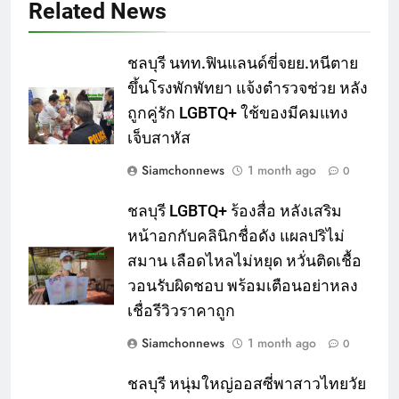
Related News
ชลบุรี นทท.ฟินแลนด์ขี่จยย.หนีตาย
ขึ้นโรงพักพัทยา แจ้งตำรวจช่วย หลัง
ถูกคู่รัก LGBTQ+ ใช้ของมีคมแทง
เจ็บสาหัส
Siamchonnews
1 month ago
0
ชลบุรี LGBTQ+ ร้องสื่อ หลังเสริม
หน้าอกกับคลินิกชื่อดัง แผลปริไม่
สมาน เลือดไหลไม่หยุด หวั่นติดเชื้อ
วอนรับผิดชอบ พร้อมเตือนอย่าหลง
เชื่อรีวิวราคาถูก
Siamchonnews
1 month ago
0
ชลบุรี หนุ่มใหญ่ออสซี่พาสาวไทยวัย