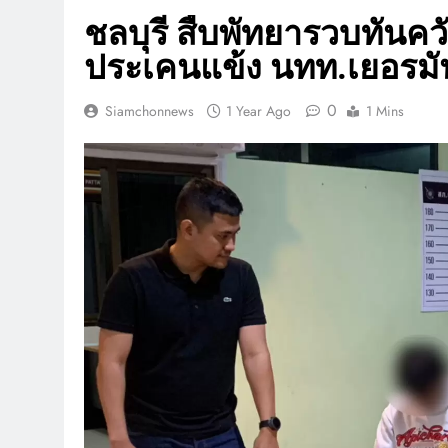
ชลบุรี สืบพัทยารวบทันควั
ประเคนแข้ง นทท.เยอรมัน
0
Siamchonnews
1 Year Ago
1 Mins