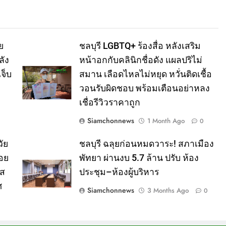
ย
ชลบุรี LGBTQ+ ร้องสื่อ หลังเสริม
ลัง
หน้าอกกับคลินิกชื่อดัง แผลปริไม่
จ็บ
สมาน เลือดไหลไม่หยุด หวั่นติดเชื้อ
วอนรับผิดชอบ พร้อมเตือนอย่าหลง
เชื่อรีวิวราคาถูก
Siamchonnews
1 Month Ago
0
ัย
ชลบุรี ฉลุยก่อนหมดวาระ! สภาเมือง
อย
พัทยา ผ่านงบ 5.7 ล้าน ปรับ ห้อง
าส
ประชุม–ห้องผู้บริหาร
ศ
Siamchonnews
3 Months Ago
0