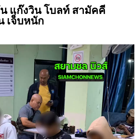
น แก๊งวิน โบลท์ สามัคคี
 เจ็บหนัก