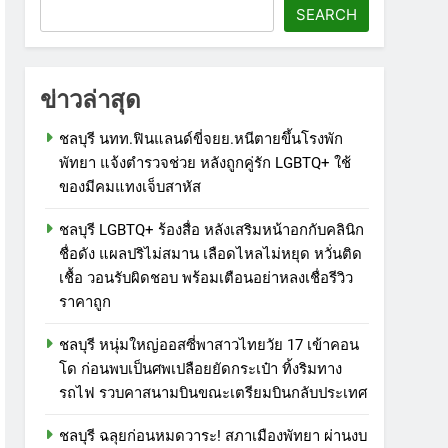
SEARCH
ข่าวล่าสุด
ชลบุรี นทท.ฟินแลนด์ขี่จยย.หนีตายขึ้นโรงพัก
พัทยา แจ้งตำรวจช่วย หลังถูกคู่รัก LGBTQ+ ใช้
ของมีคมแทงเจ็บสาหัส
ชลบุรี LGBTQ+ ร้องสื่อ หลังเสริมหน้าอกกับคลินิก
ชื่อดัง แผลปริไม่สมาน เลือดไหลไม่หยุด หวั่นติด
เชื้อ วอนรับผิดชอบ พร้อมเตือนอย่าหลงเชื่อรีวิว
ราคาถูก
ชลบุรี หนุ่มใหญ่ออสซี่พาสาวไทยวัย 17 เข้าคอน
โด ก่อนพบเป็นศพเปลือยยัดกระเป๋า ทิ้งริมทาง
รถไฟ รวบคาสนามบินขณะเตรียมบินกลับประเทศ
ชลบุรี ฉลุยก่อนหมดวาระ! สภาเมืองพัทยา ผ่านงบ