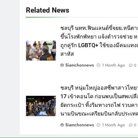
Related News
ชลบุรี นทท.ฟินแลนด์ขี่จยย.หนีตา
ขึ้นโรงพักพัทยา แจ้งตำรวจช่วย ห
ถูกคู่รัก LGBTQ+ ใช้ของมีคมแทงเ
สาหัส
Siamchonnews
1 Month Ago
0
ชลบุรี หนุ่มใหญ่ออสซี่พาสาวไทยว
17 เข้าคอนโด ก่อนพบเป็นศพเปลื
ยัดกระเป๋า ทิ้งริมทางรถไฟ รวบค
นามบินขณะเตรียมบินกลับประเท
Siamchonnews
1 Month Ago
0