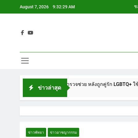
Skip
ชล
August 7, 2026
9:32:30 AM
to
content
ช
Siam Cho
ช
ชล
ช
้นโรงพักพัทยา แจ้งตำรวจช่วย หลังถูกคู่รัก LGBTQ+ ใช้ของมีคมแท
ข่าวล่าสุด
ข่าวพัทยา
ข่าวอาชญากรรม