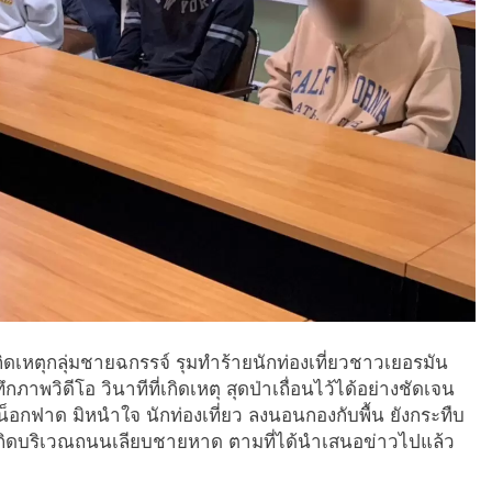
กิดเหตุกลุ่มชายฉกรรจ์ รุมทำร้ายนักท่องเที่ยวชาวเยอรมัน
าพวิดีโอ วินาทีที่เกิดเหตุ สุดป่าเถื่อนไว้ได้อย่างชัดเจน
น็อกฟาด มิหนำใจ นักท่องเที่ยว ลงนอนกองกับพื้น ยังกระทืบ
ุเกิดบริเวณถนนเลียบชายหาด ตามที่ได้นำเสนอข่าวไปแล้ว