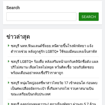
Search
SEARCH
ข่าวล่าสุด
ชลบุรี นทท.ฟินแลนด์ขี่จยย.หนีตายขึ้นโรงพักพัทยา แจ้ง
ตำรวจช่วย หลังถูกคู่รัก LGBTQ+ ใช้ของมีคมแทงเจ็บสาหัส
ชลบุรี LGBTQ+ ร้องสื่อ หลังเสริมหน้าอกกับคลินิกชื่อดัง แผล
ปริไม่สมาน เลือดไหลไม่หยุด หวั่นติดเชื้อ วอนรับผิดชอบ
พร้อมเตือนอย่าหลงเชื่อรีวิวราคาถูก
ชลบุรี หนุ่มใหญ่ออสซี่พาสาวไทยวัย 17 เข้าคอนโด ก่อนพบ
เป็นศพเปลือยยัดกระเป๋า ทิ้งริมทางรถไฟ รวบคาสนามบิน
ขณะเตรียมบินกลับประเทศ
ชลบุรี ฉลุยก่อนหมดวาระ! สภาเมืองพัทยา ผ่านงบ 5.7 ล้าน