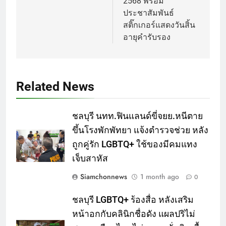
2568 พร้อม
ประชาสัมพันธ์
สติ๊กเกอร์แสดงวันสิ้น
อายุคำรับรอง
Related News
ชลบุรี นทท.ฟินแลนด์ขี่จยย.หนีตาย
ขึ้นโรงพักพัทยา แจ้งตำรวจช่วย หลัง
ถูกคู่รัก LGBTQ+ ใช้ของมีคมแทง
เจ็บสาหัส
Siamchonnews
1 month ago
0
ชลบุรี LGBTQ+ ร้องสื่อ หลังเสริม
หน้าอกกับคลินิกชื่อดัง แผลปริไม่