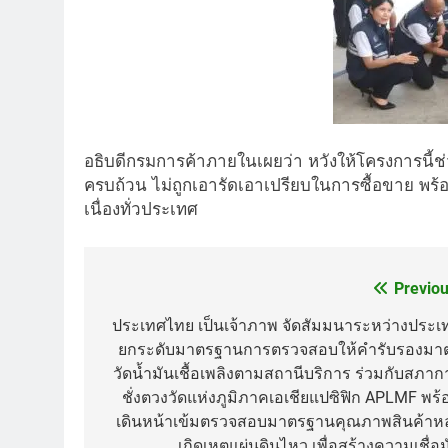
อธิบดีกรมการค้าภายในเผยว่า หวังให้โครงการนี้ช่ว
ครบถ้วน ไม่ถูกเอารัดเอาเปรียบในการซื้อขาย พร้
เนื่องทั่วประเทศ
Previou
Post
navigation
ประเทศไทย เป็นเจ้าภาพ จัดสัมมนาระหว่างประเ
ยกระดับมาตรฐานการตรวจสอบให้คำรับรองมา
วัดน้ำมันเชื้อเพลิงตามสถานีบริการ ร่วมกับสภาก
ชั่งตวงวัดแห่งภูมิภาคเอเชียแปซิฟิก APLMF พร้
เดินหน้าเข้มตรวจสอบมาตรฐานคุณภาพสินค้าหล
เกิดเหตุแผ่นดินไหว เพื่อสร้างความเชื่อม