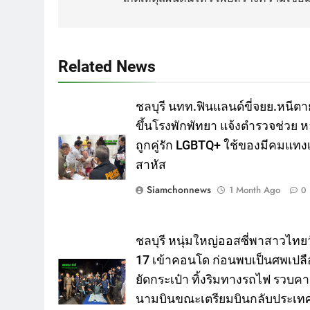
Related News
ชลบุรี นทท.ฟินแลนด์ขี่จยย.หนีตา
ขึ้นโรงพักพัทยา แจ้งตำรวจช่วย ห
ถูกคู่รัก LGBTQ+ ใช้ของมีคมแทงเ
สาหัส
Siamchonnews
1 Month Ago
0
ชลบุรี หนุ่มใหญ่ออสซี่พาสาวไทยว
17 เข้าคอนโด ก่อนพบเป็นศพเปลื
ยัดกระเป๋า ทิ้งริมทางรถไฟ รวบค
นามบินขณะเตรียมบินกลับประเท