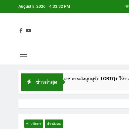
Skip
ชล
August 8, 2026
4:33:33 PM
to
content
ช
Siam Cho
ช
ชล
ช
พัทยา แจ้งตำรวจช่วย หลังถูกคู่รัก LGBTQ+ ใช้ของมีคมแทงเจ็บสาห
ข่าวล่าสุด
ข่าวพัทยา
ข่าวสังคม