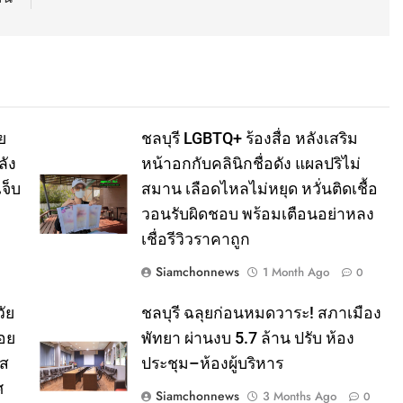
ย
ชลบุรี LGBTQ+ ร้องสื่อ หลังเสริม
ลัง
หน้าอกกับคลินิกชื่อดัง แผลปริไม่
จ็บ
สมาน เลือดไหลไม่หยุด หวั่นติดเชื้อ
วอนรับผิดชอบ พร้อมเตือนอย่าหลง
เชื่อรีวิวราคาถูก
Siamchonnews
1 Month Ago
0
ัย
ชลบุรี ฉลุยก่อนหมดวาระ! สภาเมือง
อย
พัทยา ผ่านงบ 5.7 ล้าน ปรับ ห้อง
าส
ประชุม–ห้องผู้บริหาร
ศ
Siamchonnews
3 Months Ago
0