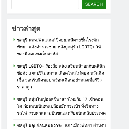
SEARCH
ข่าวล่าสุด
ชลบุรี นทท.ฟินแลนด์ขี่จยย.หนีตายขึ้นโรงพัก
พัทยา แจ้งตำรวจช่วย หลังถูกคู่รัก LGBTQ+ ใช้
ของมีคมแทงเจ็บสาหัส
ชลบุรี LGBTQ+ ร้องสื่อ หลังเสริมหน้าอกกับคลินิก
ชื่อดัง แผลปริไม่สมาน เลือดไหลไม่หยุด หวั่นติด
เชื้อ วอนรับผิดชอบ พร้อมเตือนอย่าหลงเชื่อรีวิว
ราคาถูก
ชลบุรี หนุ่มใหญ่ออสซี่พาสาวไทยวัย 17 เข้าคอน
โด ก่อนพบเป็นศพเปลือยยัดกระเป๋า ทิ้งริมทาง
รถไฟ รวบคาสนามบินขณะเตรียมบินกลับประเทศ
ชลบุรี ฉลุยก่อนหมดวาระ! สภาเมืองพัทยา ผ่านงบ