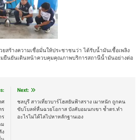
ยสร้างความเชื่อมั่นให้ประชาชนว่า ได้รับน้ำมันเชื้อเพลิง
อมยืนยันเดินหน้าควบคุมคุณภาพบริการสถานีน้ำมันอย่างต่อ
s:
Next:
ทศ
ชลบุรี สาวเที่ยวบาร์โฮสยันฟ้าสราง เมาหนัก ถูกคน
ตร
ขับโบลท์หื่นฉวยโอกาส บังคับอมนกเขา ช้ำตร.ทำ
าร
อะไรไม่ได้ไล่ไปหาหลักฐานเอง
อม
ัง
ั่น