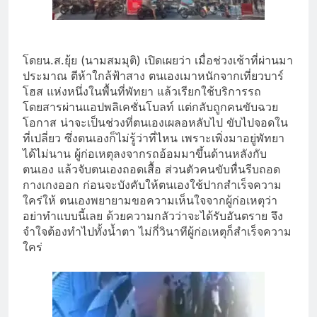
โดยน.ส.ยุ้ย (นามสมมุติ) เปิดเผยว่า เมื่อช่วงเช้าที่ผ่านมา
ประมาณ ตีห้าใกล้ฟ้าสาง ตนเองเมาหนักจากเที่ยวบาร์
โฮส แห่งหนึ่งในพื้นที่พัทยา แล้วเรียกใช้บริการรถ
โดยสารผ่านแอปพลิเคชั่นโบลท์ แต่กลับถูกคนขับฉวย
โอกาส น่าจะเป็นช่วงที่ตนเองเผลอหลับไป ขับไปจอดใน
ที่เปลี่ยว ซึ่งตนเองก็ไม่รู้ว่าที่ไหน เพราะเพิ่งมาอยู่พัทยา
ได้ไม่นาน ผู้ก่อเหตุลงจากรถอ้อมมาขึ้นด้านหลังกับ
ตนเอง แล้วจับตนเองถอดเสื้อ ส่วนตัวคนขับหื่นรีบถอด
กางเกงออก ก่อนจะบังคับให้ตนเองใช้ปากสำเร็จความ
ใคร่ให้ ตนเองพยายามขอความเห็นใจจากผู้ก่อเหตุว่า
อย่าทำแบบนี้เลย ด้วยความกลัวว่าจะได้รับอันตราย จึง
จำใจต้องทำไปทั้งน้ำตา ไม่กี่วินาทีผู้ก่อเหตุก็สำเร็จความ
ใคร่