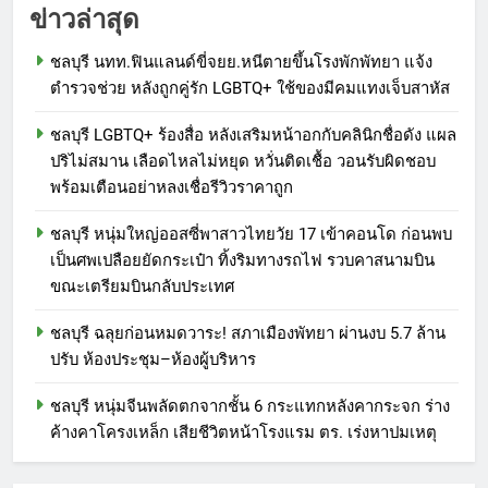
ข่าวล่าสุด
ชลบุรี นทท.ฟินแลนด์ขี่จยย.หนีตายขึ้นโรงพักพัทยา แจ้ง
ตำรวจช่วย หลังถูกคู่รัก LGBTQ+ ใช้ของมีคมแทงเจ็บสาหัส
ชลบุรี LGBTQ+ ร้องสื่อ หลังเสริมหน้าอกกับคลินิกชื่อดัง แผล
ปริไม่สมาน เลือดไหลไม่หยุด หวั่นติดเชื้อ วอนรับผิดชอบ
พร้อมเตือนอย่าหลงเชื่อรีวิวราคาถูก
ชลบุรี หนุ่มใหญ่ออสซี่พาสาวไทยวัย 17 เข้าคอนโด ก่อนพบ
เป็นศพเปลือยยัดกระเป๋า ทิ้งริมทางรถไฟ รวบคาสนามบิน
ขณะเตรียมบินกลับประเทศ
ชลบุรี ฉลุยก่อนหมดวาระ! สภาเมืองพัทยา ผ่านงบ 5.7 ล้าน
ปรับ ห้องประชุม–ห้องผู้บริหาร
ชลบุรี หนุ่มจีนพลัดตกจากชั้น 6 กระแทกหลังคากระจก ร่าง
ค้างคาโครงเหล็ก เสียชีวิตหน้าโรงแรม ตร. เร่งหาปมเหตุ