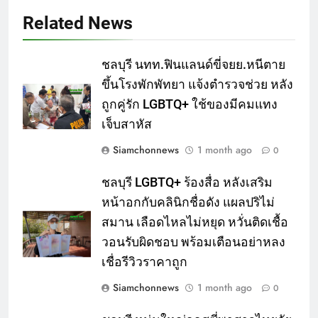
Related News
ชลบุรี นทท.ฟินแลนด์ขี่จยย.หนีตาย
ขึ้นโรงพักพัทยา แจ้งตำรวจช่วย หลัง
ถูกคู่รัก LGBTQ+ ใช้ของมีคมแทง
เจ็บสาหัส
Siamchonnews
1 month ago
0
ชลบุรี LGBTQ+ ร้องสื่อ หลังเสริม
หน้าอกกับคลินิกชื่อดัง แผลปริไม่
สมาน เลือดไหลไม่หยุด หวั่นติดเชื้อ
วอนรับผิดชอบ พร้อมเตือนอย่าหลง
เชื่อรีวิวราคาถูก
Siamchonnews
1 month ago
0