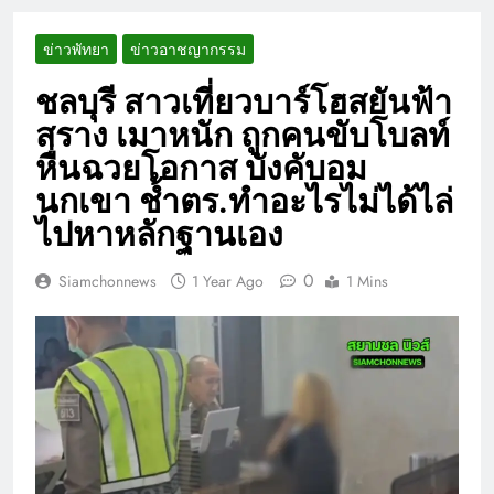
ข่าวพัทยา
ข่าวอาชญากรรม
ชลบุรี สาวเที่ยวบาร์โฮสยันฟ้า
สราง เมาหนัก ถูกคนขับโบลท์
หื่นฉวยโอกาส บังคับอม
นกเขา ช้ำตร.ทำอะไรไม่ได้ไล่
ไปหาหลักฐานเอง
0
Siamchonnews
1 Year Ago
1 Mins