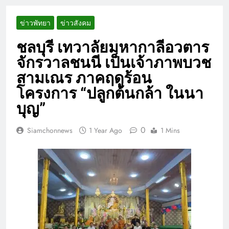
ข่าวพัทยา
ข่าวสังคม
ชลบุรี เทวาลัยมหากาลีอวตาร
จักรวาลชนนี เป็นเจ้าภาพบวช
สามเณร ภาคฤดูร้อน
โครงการ “ปลูกต้นกล้า ในนา
บุญ”
0
Siamchonnews
1 Year Ago
1 Mins