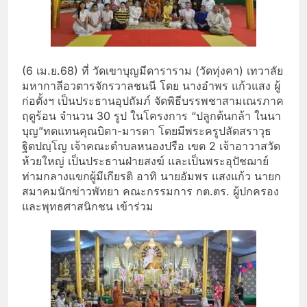
(6 เม.ย.68) ที่ วัดเขาบุญมีดาราราม (วัดทุ่งคา) เทวาลัย
มหากาลีอวตารจักรวาลชนนี โดย นางอำพร แก้วแสง ผู้
ก่อตั้งฯ เป็นประธานอุปถัมภ์ จัดพิธีบรรพชาสามเณรภาค
ฤดูร้อน จำนวน 30 รูป ในโครงการ “ปลูกต้นกล้า ในนา
บุญ”ทดแทนคุณบิดา-มารดา โดยมีพระครูปลัดสราวุธ
ฐิตปญฺโญ เจ้าคณะตำบลหนองปรือ เขต 2 เจ้าอาวาสวัด
ห้วยใหญ่ เป็นประธานฝ่ายสงฆ์ และเป็นพระอุปัชฌาย์
ท่ามกลางแขกผู้มีเกียรติ อาทิ นายอัมพร แสงแก้ว นายก
สมาคมนักข่าวพัทยา คณะกรรมการ กต.ตร. ผู้ปกครอง
และพุทธศาสนิกชน เข้าร่วม