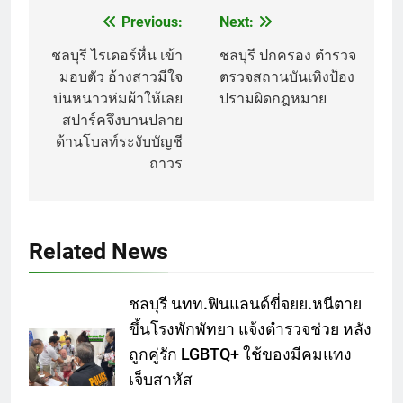
Previous:
Next:
Post
navigation
ชลบุรี ไรเดอร์หื่น เข้า
ชลบุรี ปกครอง ตำรวจ
มอบตัว อ้างสาวมีใจ
ตรวจสถานบันเทิงป้อง
บ่นหนาวห่มผ้าให้เลย
ปรามผิดกฎหมาย
สปาร์คจึงบานปลาย
ด้านโบลท์ระงับบัญชี
ถาวร
Related News
ชลบุรี นทท.ฟินแลนด์ขี่จยย.หนีตาย
ขึ้นโรงพักพัทยา แจ้งตำรวจช่วย หลัง
ถูกคู่รัก LGBTQ+ ใช้ของมีคมแทง
เจ็บสาหัส