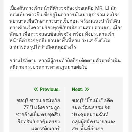
เบื้องต้นทางเจ้าหน้าที่ตำรวจต้องช่วยเหลือ MR. Li นัก
ท่องเที่ยวชาวจีน ซึ่งอยู่ในอาการมึนเมาสุราร่วม ส่งโรง
พยาบาลเพื่อรักษาการบาดเจ็บก่อน พร้อมแนะนำให้เดิน
ทางเข้าแจ้งความร้องทุกข์กับพนักงานสอบสวนสภ. เมือง
พัทยา เพื่อตรวจสอบข้อเท็จจริง พร้อมทั้งประสานเจ้า
หน้าที่ตำรวจชุดสืบสวนลงพื้นที่หาเบาะแส ซึ่งยังไม่
สามารถสรุปได้ว่าเกิดเหตุอย่างไร
อย่างไรก็ตาม หากมีผู้กระทำผิดก็จะติดตามตัวมาดำเนิน
คดีตามกระบวนการทางกฎหมายต่อไป
Previous:
Next:
Post
navigation
ชลบุรี ชาวเยอรมันวัย
ชลบุรี “บิ๊กแป๊ะ” อดีต
77 ปี แจ้งความถูก
รมต.วัฒนธรรม จัด
ชายอ้างเป็น ตร.ชุดสืบ
ประชุมสมานฉันท์
รีดทรัพย์ ค่าคุ้มครอง
กลุ่มผู้สมัครนายกและ
แจก สติกเกอร์
สท. พื้นที่อำเภอ