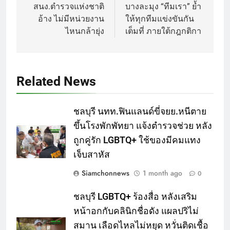
สนง.ตำรวจแห่งชาติ
บางละมุง “ทีมเรา” ย้ำ
อ้าง ไม่มีหน่วยงาน
ให้ทุกทีมแข่งขันกัน
ไหนกล้ายุ่ง
เต็มที่ ภายใต้กฎกติกา
Related News
ชลบุรี นทท.ฟินแลนด์ขี่จยย.หนีตาย
ขึ้นโรงพักพัทยา แจ้งตำรวจช่วย หลัง
ถูกคู่รัก LGBTQ+ ใช้ของมีคมแทง
เจ็บสาหัส
Siamchonnews
1 month ago
0
ชลบุรี LGBTQ+ ร้องสื่อ หลังเสริม
หน้าอกกับคลินิกชื่อดัง แผลปริไม่
สมาน เลือดไหลไม่หยุด หวั่นติดเชื้อ