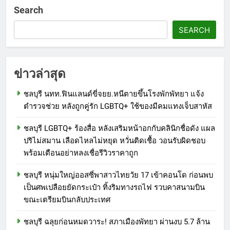
Search
SEARCH
ข่าวล่าสุด
ชลบุรี นทท.ฟินแลนด์ขี่จยย.หนีตายขึ้นโรงพักพัทยา แจ้ง
ตำรวจช่วย หลังถูกคู่รัก LGBTQ+ ใช้ของมีคมแทงเจ็บสาหัส
ชลบุรี LGBTQ+ ร้องสื่อ หลังเสริมหน้าอกกับคลินิกชื่อดัง แผล
ปริไม่สมาน เลือดไหลไม่หยุด หวั่นติดเชื้อ วอนรับผิดชอบ
พร้อมเตือนอย่าหลงเชื่อรีวิวราคาถูก
ชลบุรี หนุ่มใหญ่ออสซี่พาสาวไทยวัย 17 เข้าคอนโด ก่อนพบ
เป็นศพเปลือยยัดกระเป๋า ทิ้งริมทางรถไฟ รวบคาสนามบิน
ขณะเตรียมบินกลับประเทศ
ชลบุรี ฉลุยก่อนหมดวาระ! สภาเมืองพัทยา ผ่านงบ 5.7 ล้าน