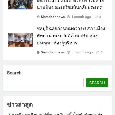
ยัดกระเป๋า ทิ้งริมทางรถไฟ รวบคาส
นามบินขณะเตรียมบินกลับประเทศ
Siamchonnews
1 month ago
0
ชลบุรี ฉลุยก่อนหมดวาระ! สภาเมือง
พัทยา ผ่านงบ 5.7 ล้าน ปรับ ห้อง
ประชุม–ห้องผู้บริหาร
Siamchonnews
3 months ago
0
Search
SEARCH
ข่าวล่าสุด
ชลบุรี นทท.ฟินแลนด์ขี่จยย.หนีตายขึ้นโรงพักพัทยา แจ้ง