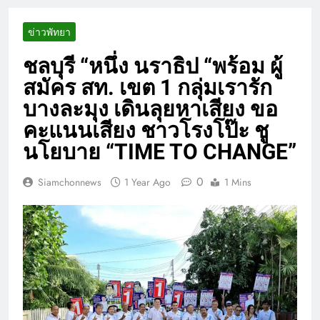
ข่าวพัทยา
ชลบุรี “หนึ่ง นราธิป “พร้อม ผู้
สมัคร สท. เขต 1 กลุ่มเรารัก
บางละมุง เดินลุยหาเสียง ขอ
คะแนนเสียง ชาวโรงโป๊ะ ชู
นโยบาย “TIME TO CHANGE”
0
Siamchonnews
1 Year Ago
1 Mins