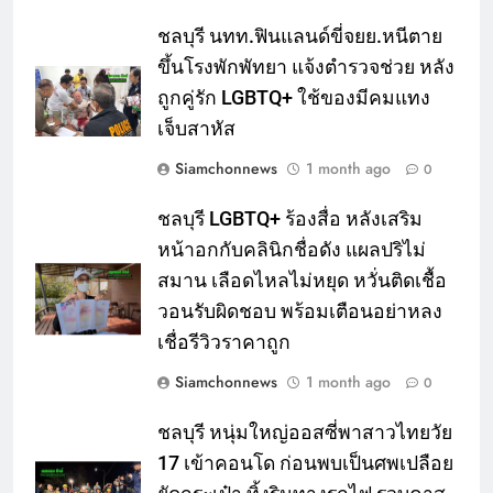
ชลบุรี นทท.ฟินแลนด์ขี่จยย.หนีตาย
ขึ้นโรงพักพัทยา แจ้งตำรวจช่วย หลัง
ถูกคู่รัก LGBTQ+ ใช้ของมีคมแทง
เจ็บสาหัส
Siamchonnews
1 month ago
0
ชลบุรี LGBTQ+ ร้องสื่อ หลังเสริม
หน้าอกกับคลินิกชื่อดัง แผลปริไม่
สมาน เลือดไหลไม่หยุด หวั่นติดเชื้อ
วอนรับผิดชอบ พร้อมเตือนอย่าหลง
เชื่อรีวิวราคาถูก
Siamchonnews
1 month ago
0
ชลบุรี หนุ่มใหญ่ออสซี่พาสาวไทยวัย
17 เข้าคอนโด ก่อนพบเป็นศพเปลือย