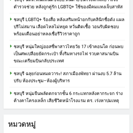
ตำรวจช่วย หลังถูกคู่รัก LGBTQ+ ใช้ของมีคมแทงเจ็บสาหัส
ชลบุรี LGBTQ+ ร้องสื่อ หลังเสริมหน้าอกกับคลินิกชื่อดัง แผล
ปริไม่สมาน เลือดไหลไม่หยุด หวั่นติดเชื้อ วอนรับผิดชอบ
พร้อมเตือนอย่าหลงเชื่อรีวิวราคาถูก
ชลบุรี หนุ่มใหญ่ออสซี่พาสาวไทยวัย 17 เข้าคอนโด ก่อนพบ
เป็นศพเปลือยยัดกระเป๋า ทิ้งริมทางรถไฟ รวบคาสนามบิน
ขณะเตรียมบินกลับประเทศ
ชลบุรี ฉลุยก่อนหมดวาระ! สภาเมืองพัทยา ผ่านงบ 5.7 ล้าน
ปรับ ห้องประชุม–ห้องผู้บริหาร
ชลบุรี หนุ่มจีนพลัดตกจากชั้น 6 กระแทกหลังคากระจก ร่าง
ค้างคาโครงเหล็ก เสียชีวิตหน้าโรงแรม ตร. เร่งหาปมเหตุ
หมวดหมู่