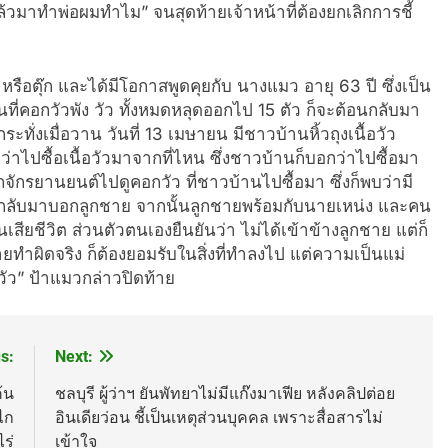
ล้วมาทำพ่อผมทำไม” จนสุดท้ายเจ้าหน้าที่ต้องยกเลิกการชี้
ย หรือตุ๊ก และได้มีโอกาสพูดคุยกับ นางแมว อายุ 63 ปี ซึ่งเป็น
นที่คอกวัวพัง วัว ทั้งหมดหลุดออกไป 15 ตัว ก็จะต้อนกลับมา
ะทั่งเมื่อวาน วันที่ 13 เมษายน มีชาวบ้านหิ้วถุงเนื้อวัว
่าไปซื้อเนื้อวัวมาจากที่ไหน ซึ่งชาวบ้านก็บอกว่าไปซื้อมา
จักรยานยนต์ไปดูคอกวัว ที่ชาวบ้านไปซื้อมา ซึ่งก็พบว่ามี
นต์กลับมาบอกลูกชาย จากนั้นลูกชายพร้อมกับนายเหน่ง และคน
เสียชีวิต ส่วนตัวตนเองยืนยันว่า ไม่ได้เข้าข้างลูกชาย แต่ก็
ิดจริง ก็ต้องยอมรับในสิ่งที่ทำลงไป แต่ความเป็นแม่
ยงวัว” ป้าแมวกล่าวปิดท้าย
s:
Next:
้น
ชลบุรี ผู้ว่าฯ ยันพัทยาไม่มีแก๊งมาเฟีย หลังคลิปต่อย
วไก
อินเดียว่อน ชี้เป็นเหตุส่วนบุคคล เพราะสื่อสารไม่
ร่
เข้าใจ