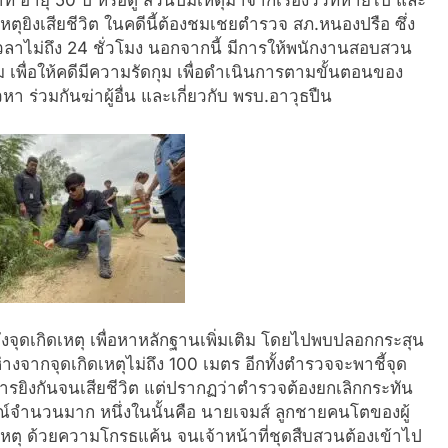
ท อายุ 50 ปี หรือตู่ ส่วนปมเหตุมาจากเรื่องวัวที่หายไป และ
หตุยิงเสียชีวิต ในคดีนี้ต้องชมเชยตำรวจ สภ.หนองปรือ ซึ่ง
เวลาไม่ถึง 24 ชั่วโมง นอกจากนี้ มีการให้พนักงานสอบสวน
พื่อให้คดีมีความรัดกุม เพื่อดำเนินการตามขั้นตอนของ
าวหา ร่วมกันฆ่าผู้อื่น และเกี่ยวกับ พรบ.อาวุธปืน
ยังจุดเกิดเหตุ เพื่อหาหลักฐานเพิ่มเติม โดยไปพบปลอกกระสุน
างจากจุดเกิดเหตุไม่ถึง 100 เมตร อีกทั้งตำรวจจะพาชี้จุด
รยิงกันจนเสียชีวิต แต่ปรากฏว่าตำรวจต้องยกเลิกกระทัน
รณ์จำนวนมาก หนึ่งในนั้นคือ นายเจมส์ ลูกชายคนโตของผู้
เหตุ ด้วยความโกรธแค้น จนเจ้าหน้าที่ชุดสืบสวนต้องเข้าไป