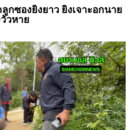
บกลูกซองยิงยาว ยิงเจาะอกนาย
งวัวหาย