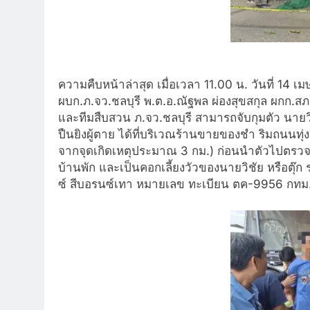
ความคืบหน้าล่าสุด เมื่อเวลา 11.00 น. วันที่ 14
ผบก.ภ.จว.ชลบุรี พ.ต.อ.ณัฐพล ผ่องสุขสกุล ผกก.ส
และทีมสืบสวน ภ.จว.ชลบุรี สามารถจับกุมตัว นายวิชั
ปืนยิงผู้ตาย ได้ที่บริเวณร้านขายของชำ ริมถนนทุ่
จากจุดเกิดเหตุประมาณ 3 กม.) ก่อนนำตัวไปตรวจ
บ้านพัก และเป็นคอกเลี้ยงวัวของนายวิชัย หรือตุ๊ก ร
ซ์ สีบอรนซ์เทา หมายเลข ทะเบียน ตค-9956 กทม.