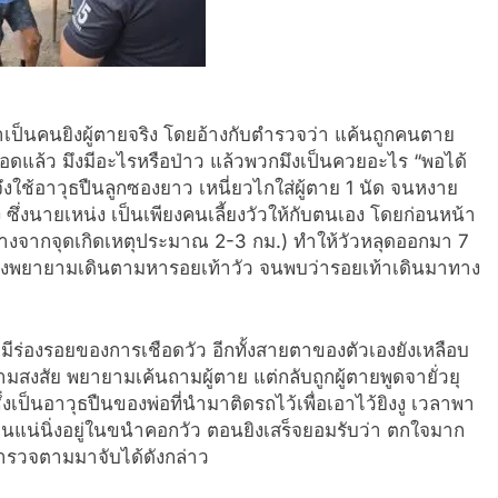
่าเป็นคนยิงผู้ตายจริง โดยอ้างกับตำรวจว่า แค้นถูกคนตาย
เชือดแล้ว มึงมีอะไรหรือป่าว แล้วพวกมึงเป็นควยอะไร “พอได้
จึงใช้อาวุธปืนลูกซองยาว เหนี่ยวไกใส่ผู้ตาย 1 นัด จนหงาย
่ง ซึ่งนายเหน่ง เป็นเพียงคนเลี้ยงวัวให้กับตนเอง โดยก่อนหน้า
ัง (ห่างจากจุดเกิดเหตุประมาณ 2-3 กม.) ทำให้วัวหลุดออกมา 7
เองพยายามเดินตามหารอยเท้าวัว จนพบว่ารอยเท้าเดินมาทาง
ีร่องรอยของการเชือดวัว อีกทั้งสายตาของตัวเองยังเหลือบ
วามสงสัย พยายามเค้นถามผู้ตาย แต่กลับถูกผู้ตายพูดจายั่วยุ
เป็นอาวุธปืนของพ่อที่นำมาติดรถไว้เพื่อเอาไว้ยิงงู เวลาพา
อนแน่นิ่งอยู่ในขนำคอกวัว ตอนยิงเสร็จยอมรับว่า ตกใจมาก
กตำรวจตามมาจับได้ดังกล่าว