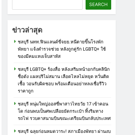
SEARCH
ข่าวล่าสุด
ชลบุรี นทท.ฟินแลนด์ขี่จยย.หนีตายขึ้นโรงพัก
พัทยา แจ้งตำรวจช่วย หลังถูกคู่รัก LGBTQ+ ใช้
ของมีคมแทงเจ็บสาหัส
ชลบุรี LGBTQ+ ร้องสื่อ หลังเสริมหน้าอกกับคลินิก
ชื่อดัง แผลปริไม่สมาน เลือดไหลไม่หยุด หวั่นติด
เชื้อ วอนรับผิดชอบ พร้อมเตือนอย่าหลงเชื่อรีวิว
ราคาถูก
ชลบุรี หนุ่มใหญ่ออสซี่พาสาวไทยวัย 17 เข้าคอน
โด ก่อนพบเป็นศพเปลือยยัดกระเป๋า ทิ้งริมทาง
รถไฟ รวบคาสนามบินขณะเตรียมบินกลับประเทศ
ชลบุรี ฉลุยก่อนหมดวาระ! สภาเมืองพัทยา ผ่านงบ