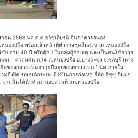
 เมษายน 2568 พล.ต.ต.ธวัชเกียรติ จินดาควรสนอง
ภ.หนองปรือ พร้อมเจ้าหน้าที่ตำรวจชุดสืบสวน สภ.หนองปรือ
ย อายุ 40 ปี หรือตุ๊ก 1 ในกลุ่มผู้ก่อเหตุ และเป็นคนใช้อาวุธ
งกลม – ตาลหมัน ม.14 ต.หนองปรือ อ.บางละมุง จ.ชลบุรี (ห่าง
ยึดของกลาง เป็นอาวุธปืนลูกซองยาว แบบ 1 นัด ภายใน
วมถึงยึด รถยนต์กระบะ ที่ใช้ในการก่อเหตุ ยี่ห้อ อีซุซุ ดีแมก
 จากนั้นได้นำตัวมาสอบสวนที่ สภ.หนองปรือ