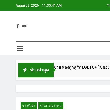
Skip
ชล
August 8, 2026
11:35:42 AM
to
content
ช
Siam Cho
ช
ชล
ช
ักพัทยา แจ้งตำรวจช่วย หลังถูกคู่รัก LGBTQ+ ใช้ของมีคมแทงเจ็บส
ข่าวล่าสุด
ข่าวพัทยา
ข่าวอาชญากรรม