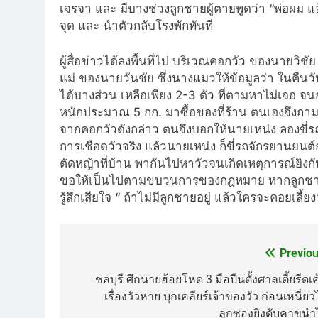
เจรจา และ มีบางช่วงลูกชายผู้ตายพูดว่า “พ่อผม แ
จุด และ นำตัวกลับโรงพักทันที
ผู้สื่อข่าวได้ลงพื้นที่ไป บริเวณคอกวัว ของนายวิชั
แม่ ของนายวันชัย ซึ่งนางแมวให้ข้อมูลว่า ในคืนวั
ได้บางส่วน เหลือเพียง 2-3 ตัว ที่ตามหาไม่เจอ จนกร
หนักประมาณ 5 กก. มาซื้อของที่ร้าน ตนเองจึงถามว
จากคอกวัวดังกล่าว ตนจึงบอกให้นายเหน่ง ลองขี่รถ
การเชือดวัวจริง แล้วนายเหน่ง ก็ขี่รถจักรยานย
ตัดหญ้าที่บ้าน พากันไปหาวัวจนเกิดเหตุการณ์ยิงกัน
ขอให้เป็นไปตามขบวนการของกฎหมาย หากลูกชายทำผ
รู้สึกเสียใจ “ ถ้าไม่มีลูกชายอยู่ แล้วใครจะคอยเลี้
Previou
Post
navigation
ชลบุรี ศึกนายฮ้อยโหด 3 มือปืนตั้งศาลเตี้ยรีดเค
เรื่องวัวหาย บุกเคลียร์เจ้าของวัว ก่อนเหนี่ย
ลูกซองยิงดับคาขนำไ