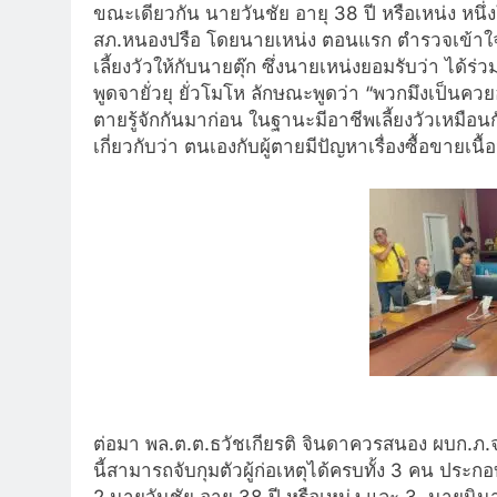
ขณะเดียวกัน นายวันชัย อายุ 38 ปี หรือเหน่ง หนึ่ง
สภ.หนองปรือ โดยนายเหน่ง ตอนแรก ตำรวจเข้าใจว่
เลี้ยงวัวให้กับนายตุ๊ก ซึ่งนายเหน่งยอมรับว่า ได้ร
พูดจายั่วยุ ยั่วโมโห ลักษณะพูดว่า “พวกมึงเป็นควย
ตายรู้จักกันมาก่อน ในฐานะมีอาชีพเลี้ยงวัวเหมือน
เกี่ยวกับว่า ตนเองกับผู้ตายมีปัญหาเรื่องซื้อขายเนื้
ต่อมา พล.ต.ต.ธวัชเกียรติ จินดาควรสนอง ผบก.ภ.จว.
นี้สามารถจับกุมตัวผู้ก่อเหตุได้ครบทั้ง 3 คน ประกอ