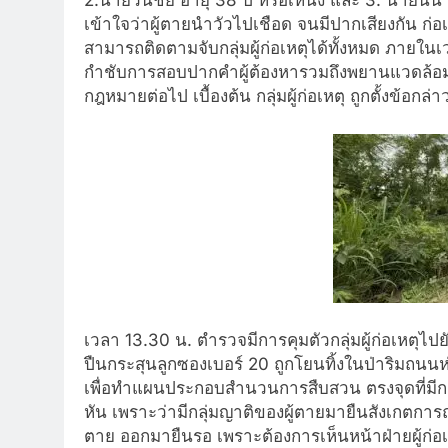
2.นายวันชัย อายุ 38 ปี หรือเหน่ง และ 3. นายนินา
เข้าใจว่าผู้ตายนำวัวไปเชือด จนมีปากเสียงกัน ก่อเ
สามารถติดตามจับกลุ่มผู้ก่อเหตุได้ทั้งหมด ภายใน
กำชับการสอบปากคำผู้ต้องหารวมถึงพยานแวดล้อม เ
กฎหมายต่อไป เบื้องต้น กลุ่มผู้ก่อเหตุ ถูกตั้งข้อกล่
เวลา 13.30 น. ตำรวจมีการคุมตัวกลุ่มผู้ก่อเหตุไป
ปืนกระสุนลูกซองเบอร์ 20 ถูกโยนทิ้งในป่าริมถนนห่
เพื่อทำแผนประกอบสำนวนการสืบสวน ตรงจุดที่มีกา
หัน เพราะว่ามีกลุ่มญาติของผู้ตายมายืนสังเกตกา
ตาย ออกมายืนรอ เพราะต้องการเห็นหน้าฝ่ายผู้ก่อ