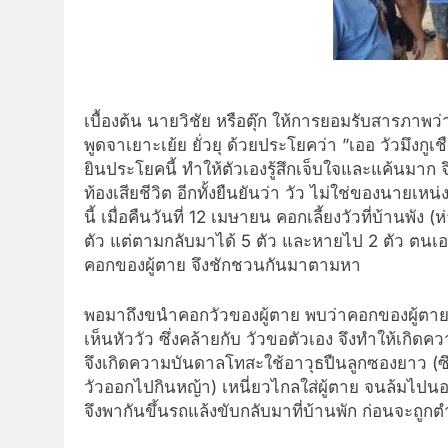
เบื้องต้น นายวิชัย หรือตุ๊ก ให้การยอมรับสารภาพว
พูดจาเยาะเย้ย ยั่วยุ ด้วยประโยคว่า ”เออ วัวมึงกู
ยินประโยคนี้ ทำให้ตัวเองรู้สึกเจ็บใจและแค้นมาก 
ท้องเสียชีวิต อีกทั้งยืนยันว่า วัว ไม่ใช่ของนายเหน
นี้ เมื่อคืนวันที่ 12 เมษายน คอกเลี้ยงวัวที่บ้านพ
ตัว แต่ตามกลับมาได้ 5 ตัว และหายไป 2 ตัว ตน
คอกของผู้ตาย จึงชักชวนกันมาตามหา
พอมาถึงขนำคอกวัวของผู้ตาย พบว่าคอกของผู้ตายม
เห็นหัววัว ซึ่งคล้ายกับ วัวขอตัวเอง จึงทำให้เกิดค
จึงเกิดความบันดาลโทสะใช้อาวุธปืนลูกซองยาว (ซึ่ง
วัวออกไปกินหญ้า) เหนี่ยวไกลใส่ผู้ตาย จนล้มไปน
จึงพากันขึ้นรถแล้งขับกลับมาที่บ้านพัก ก่อนจะถู