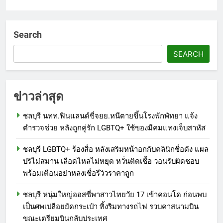
Search
SEARCH
ข่าวล่าสุด
ชลบุรี นทท.ฟินแลนด์ขี่จยย.หนีตายขึ้นโรงพักพัทยา แจ้ง
ตำรวจช่วย หลังถูกคู่รัก LGBTQ+ ใช้ของมีคมแทงเจ็บสาหัส
ชลบุรี LGBTQ+ ร้องสื่อ หลังเสริมหน้าอกกับคลินิกชื่อดัง แผล
ปริไม่สมาน เลือดไหลไม่หยุด หวั่นติดเชื้อ วอนรับผิดชอบ
พร้อมเตือนอย่าหลงเชื่อรีวิวราคาถูก
ชลบุรี หนุ่มใหญ่ออสซี่พาสาวไทยวัย 17 เข้าคอนโด ก่อนพบ
เป็นศพเปลือยยัดกระเป๋า ทิ้งริมทางรถไฟ รวบคาสนามบิน
ขณะเตรียมบินกลับประเทศ