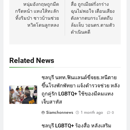
หนุ่มอังกฤษถูกมีด
สื่อ ถูกเมียฝรั่งกร่าง
กรีดหน้า แทงใส้ทะลัก
ฉุนไม่พอใจ เตือนเสียง
ทิ้งริมป่า ชาวบ้านช่วย
ดังลากตบกระโดดถีบ
หวิดโดนลูกหลง
ล้มเจ็บ วอนตร.ตามตัว
ดำเนินคดี
Related News
ชลบุรี นทท.ฟินแลนด์ขี่จยย.หนีตาย
ขึ้นโรงพักพัทยา แจ้งตำรวจช่วย หลัง
ถูกคู่รัก LGBTQ+ ใช้ของมีคมแทง
เจ็บสาหัส
Siamchonnews
1 month ago
0
ชลบุรี LGBTQ+ ร้องสื่อ หลังเสริม