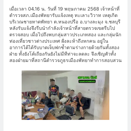
เมื่อเวลา 04.16 น. วันที่ 19 พฤษภาคม 2568 เจ้าหน้าที่
ตำรวจสภ.เมืองพัทยารับแจ้งเหตุ ทะเลาะวิวาท เหตุเกิด
บริเวณชายหาดพัทยา ต.หนองปรือ อ.บางละมุง จ.ชลบุรี
หลังรับแจ้งจึงรีบนำกำลังเจ้าหน้าที่สายตรวจเขตรีบไป
ตรวจสอบ เมื่อไปถึงพบกลุ่มสาวประเภทสอง และกลุ่มนัก
ท่องเที่ยวชาวต่างประเทศ ฝั่งละห้าถึงหกคน อยู่ใน
อาการได้ได้รับบาดเจ็บฟกช้ำตามร่างกายด้วยกันทั้งสอง
ฝ่าย ทั้งยังโต้เถียงกันยังไม่มีทีท่าจะลดละ จึงเชิญตัวทั้ง
สองฝ่ายมาที่สถานีตำรวจภูธรเมืองพัทยาทำการสอบสวน