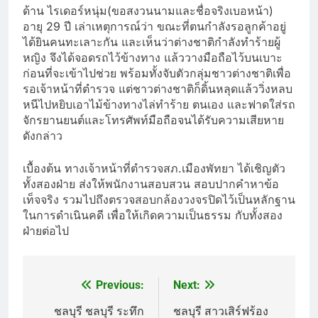
ด้าน ไรเดอร์หนุ่ม(ขอสงวนนามและชื่อจริงเบอหน้า)
อายุ 29 ปี เล่าเหตุการณ์ว่า ขณะที่ตนกำลังรอลูกค้าอยู่
ได้ยินคนทะเลาะกัน และเห็นว่าต่างชาติกำลังทำร้ายผู้
หญิง จึงได้จอดรถไว้ข้างทาง แล้ววางมือถือไว้บนเบาะ
ก่อนที่จะเข้าไปช่วย พร้อมทั้งจับตัวกลุ่มชาวต่างชาติเพื่อ
รอเจ้าหน้าที่ตำรวจ แต่ชาวต่างชาติก็ดิ้นหลุดแล้ววิ่งหลบ
หนีไปหยิบเอาไม้ข้างทางไล่ทำร้าย ตนเอง และฟาดใส่รถ
จักรยานยนต์และโทรศัพท์มือถือจนได้รับความเสียหาย
ดังกล่าว
เบื้องต้น ทางเจ้าหน้าที่ตำรวจสภ.เมืองพัทยา ได้เชิญตัว
ทั้งสองฝ่าย ส่งให้พนักงานสอบสวน สอบปากคำหาข้อ
เท็จจริง รวมไปถึงตรวจสอบกล้องวงจรปิดไว้เป็นหลักฐาน
ในการดำเนินคดี เพื่อให้เกิดความเป็นธรรม กับทั้งสอง
ฝ่ายต่อไป
Previous:
Next:
Post
navigation
ชลบุรี ชลบุรี ระทึก
ชลบุรี สาวเสิร์ฟร้อง