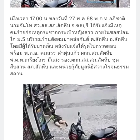
เมื่อเวลา 17.00 น.ของวันที่ 27 พ.ค.68 พ.ต.ท.อภิชาติ
นามจันโท สว.สส.สภ.สัตหีบ จ.ชลบุรี ได้รับแจ้งมีเหตุ
คนร้ายก่อเหตุกระชากกระเป๋าหญิงสาว ภายในซอยบ่อน
ไก่ ม.5 บริเวณร้านตัดผมมาหล่อกันต์ ต.สัตหีบ อ.สัตหีบ
โดยมีผู้ได้รับบาดเจ็บ หลังรับแจ้งได้รุดไปตรวจสอบ
พร้อม พ.ต.อ. คมสรร คำตุ่นแก้ว ผกก.สภ.สัตหีบ
พ.ต.ท.เกรียงไกร มีแสง รอง.ผกก.สส.สภ.สัตหีบ ชุด
สืบสวน สภ.สัตหีบ และหน่วยกู้ภัยมูลนิธิสว่างโรจนธรรม
สถาน