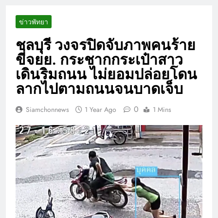
ข่าวพัทยา
ชลบุรี วงจรปิดจับภาพคนร้าย
ขี่จยย. กระชากกระเป๋าสาว
เดินริมถนน ไม่ยอมปล่อยโดน
ลากไปตามถนนจนบาดเจ็บ
0
Siamchonnews
1 Year Ago
1 Mins