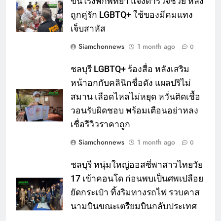
ขึ้นโรงพักพัทยา แจ้งตำรวจช่วย หลัง
ถูกคู่รัก LGBTQ+ ใช้ของมีคมแทง
เจ็บสาหัส
Siamchonnews
1 month ago
0
ชลบุรี LGBTQ+ ร้องสื่อ หลังเสริม
หน้าอกกับคลินิกชื่อดัง แผลปริไม่
สมาน เลือดไหลไม่หยุด หวั่นติดเชื้อ
วอนรับผิดชอบ พร้อมเตือนอย่าหลง
เชื่อรีวิวราคาถูก
Siamchonnews
1 month ago
0
ชลบุรี หนุ่มใหญ่ออสซี่พาสาวไทยวัย
17 เข้าคอนโด ก่อนพบเป็นศพเปลือย
ยัดกระเป๋า ทิ้งริมทางรถไฟ รวบคาส
นามบินขณะเตรียมบินกลับประเทศ