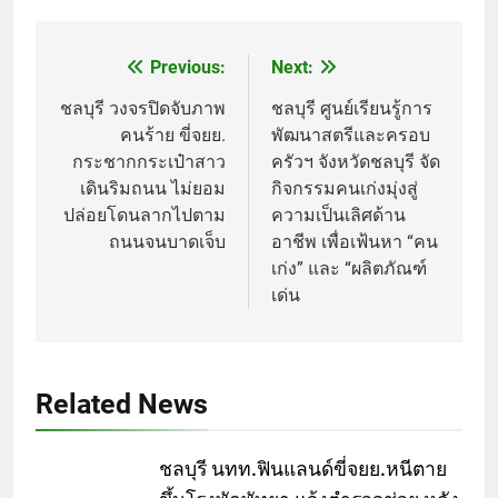
Previous:
Next:
Post
navigation
ชลบุรี วงจรปิดจับภาพ
ชลบุรี ศูนย์เรียนรู้การ
คนร้าย ขี่จยย.
พัฒนาสตรีและครอบ
กระชากกระเป๋าสาว
ครัวฯ จังหวัดชลบุรี จัด
เดินริมถนน ไม่ยอม
กิจกรรมคนเก่งมุ่งสู่
ปล่อยโดนลากไปตาม
ความเป็นเลิศด้าน
ถนนจนบาดเจ็บ
อาชีพ เพื่อเฟ้นหา “คน
เก่ง” และ “ผลิตภัณฑ์
เด่น
Related News
ชลบุรี นทท.ฟินแลนด์ขี่จยย.หนีตาย