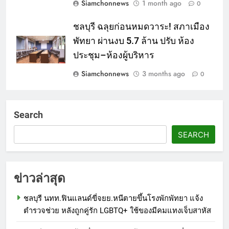
Siamchonnews
1 month ago
0
ชลบุรี ฉลุยก่อนหมดวาระ! สภาเมือง
พัทยา ผ่านงบ 5.7 ล้าน ปรับ ห้อง
ประชุม–ห้องผู้บริหาร
Siamchonnews
3 months ago
0
Search
SEARCH
ข่าวล่าสุด
ชลบุรี นทท.ฟินแลนด์ขี่จยย.หนีตายขึ้นโรงพักพัทยา แจ้ง
ตำรวจช่วย หลังถูกคู่รัก LGBTQ+ ใช้ของมีคมแทงเจ็บสาหัส