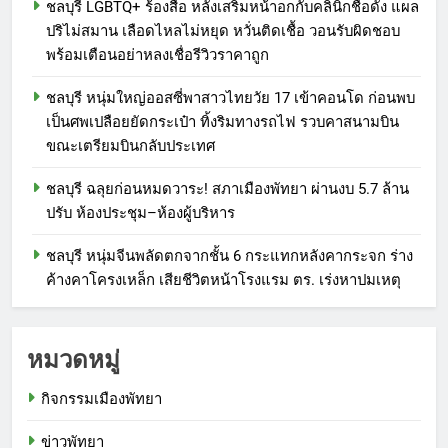
ชลบุรี LGBTQ+ ร้องสื่อ หลังเสริมหน้าอกกับคลินิกชื่อดัง แผล
ปริไม่สมาน เลือดไหลไม่หยุด หวั่นติดเชื้อ วอนรับผิดชอบ
พร้อมเตือนอย่าหลงเชื่อรีวิวราคาถูก
ชลบุรี หนุ่มใหญ่ออสซี่พาสาวไทยวัย 17 เข้าคอนโด ก่อนพบ
เป็นศพเปลือยยัดกระเป๋า ทิ้งริมทางรถไฟ รวบคาสนามบิน
ขณะเตรียมบินกลับประเทศ
ชลบุรี ฉลุยก่อนหมดวาระ! สภาเมืองพัทยา ผ่านงบ 5.7 ล้าน
ปรับ ห้องประชุม–ห้องผู้บริหาร
ชลบุรี หนุ่มจีนพลัดตกจากชั้น 6 กระแทกหลังคากระจก ร่าง
ค้างคาโครงเหล็ก เสียชีวิตหน้าโรงแรม ตร. เร่งหาปมเหตุ
หมวดหมู่
กิจกรรมเมืองพัทยา
ข่าวพัทยา