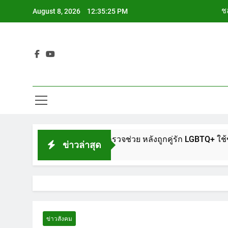
Skip
ชล
August 8, 2026
12:35:26 PM
to
content
ช
Siam Cho
ช
ชล
ช
โรงพักพัทยา แจ้งตำรวจช่วย หลังถูกคู่รัก LGBTQ+ ใช้ของมีคมแทงเ
ข่าวล่าสุด
ข่าวสังคม