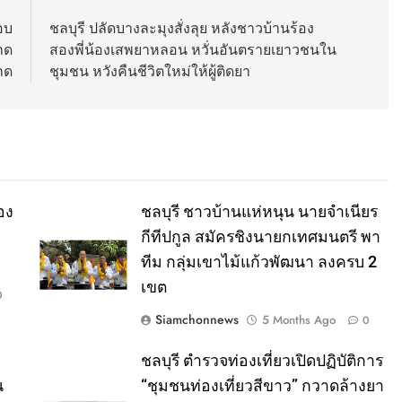
กอบ
ชลบุรี ปลัดบางละมุงสั่งลุย หลังชาวบ้านร้อง
าด
สองพี่น้องเสพยาหลอน หวั่นอันตรายเยาวชนใน
าด
ชุมชน หวังคืนชีวิตใหม่ให้ผู้ติดยา
อง
ชลบุรี ชาวบ้านแห่หนุน นายจำเนียร
กีทีปกูล สมัครชิงนายกเทศมนตรี พา
ทีม กลุ่มเขาไม้แก้วพัฒนา ลงครบ 2
เขต
0
Siamchonnews
5 Months Ago
0
ชลบุรี ตำรวจท่องเที่ยวเปิดปฏิบัติการ
น
“ชุมชนท่องเที่ยวสีขาว” กวาดล้างยา