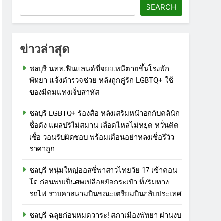
SEARCH
ข่าวล่าสุด
ชลบุรี นทท.ฟินแลนด์ขี่จยย.หนีตายขึ้นโรงพัก
พัทยา แจ้งตำรวจช่วย หลังถูกคู่รัก LGBTQ+ ใช้
ของมีคมแทงเจ็บสาหัส
ชลบุรี LGBTQ+ ร้องสื่อ หลังเสริมหน้าอกกับคลินิก
ชื่อดัง แผลปริไม่สมาน เลือดไหลไม่หยุด หวั่นติด
เชื้อ วอนรับผิดชอบ พร้อมเตือนอย่าหลงเชื่อรีวิว
ราคาถูก
ชลบุรี หนุ่มใหญ่ออสซี่พาสาวไทยวัย 17 เข้าคอน
โด ก่อนพบเป็นศพเปลือยยัดกระเป๋า ทิ้งริมทาง
รถไฟ รวบคาสนามบินขณะเตรียมบินกลับประเทศ
ชลบุรี ฉลุยก่อนหมดวาระ! สภาเมืองพัทยา ผ่านงบ