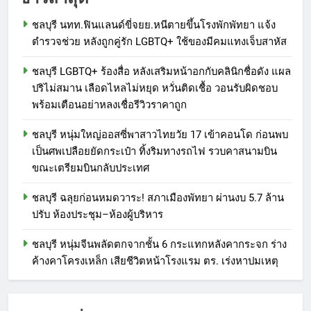
ชลบุรี นทท.ฟินแลนด์ขี่จยย.หนีตายขึ้นโรงพักพัทยา แจ้ง
ตำรวจช่วย หลังถูกคู่รัก LGBTQ+ ใช้ของมีคมแทงเจ็บสาหัส
ชลบุรี LGBTQ+ ร้องสื่อ หลังเสริมหน้าอกกับคลินิกชื่อดัง แผล
ปริไม่สมาน เลือดไหลไม่หยุด หวั่นติดเชื้อ วอนรับผิดชอบ
พร้อมเตือนอย่าหลงเชื่อรีวิวราคาถูก
ชลบุรี หนุ่มใหญ่ออสซี่พาสาวไทยวัย 17 เข้าคอนโด ก่อนพบ
เป็นศพเปลือยยัดกระเป๋า ทิ้งริมทางรถไฟ รวบคาสนามบิน
ขณะเตรียมบินกลับประเทศ
ชลบุรี ฉลุยก่อนหมดวาระ! สภาเมืองพัทยา ผ่านงบ 5.7 ล้าน
ปรับ ห้องประชุม–ห้องผู้บริหาร
ชลบุรี หนุ่มจีนพลัดตกจากชั้น 6 กระแทกหลังคากระจก ร่าง
ค้างคาโครงเหล็ก เสียชีวิตหน้าโรงแรม ตร. เร่งหาปมเหตุ