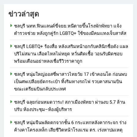
ข่าวล่าสุด
ชลบุรี นทท.ฟินแลนด์ขี่จยย.หนีตายขึ้นโรงพักพัทยา แจ้ง
ตำรวจช่วย หลังถูกคู่รัก LGBTQ+ ใช้ของมีคมแทงเจ็บสาหัส
ชลบุรี LGBTQ+ ร้องสื่อ หลังเสริมหน้าอกกับคลินิกชื่อดัง แผล
ปริไม่สมาน เลือดไหลไม่หยุด หวั่นติดเชื้อ วอนรับผิดชอบ
พร้อมเตือนอย่าหลงเชื่อรีวิวราคาถูก
ชลบุรี หนุ่มใหญ่ออสซี่พาสาวไทยวัย 17 เข้าคอนโด ก่อนพบ
เป็นศพเปลือยยัดกระเป๋า ทิ้งริมทางรถไฟ รวบคาสนามบิน
ขณะเตรียมบินกลับประเทศ
ชลบุรี ฉลุยก่อนหมดวาระ! สภาเมืองพัทยา ผ่านงบ 5.7 ล้าน
ปรับ ห้องประชุม–ห้องผู้บริหาร
ชลบุรี หนุ่มจีนพลัดตกจากชั้น 6 กระแทกหลังคากระจก ร่าง
ค้างคาโครงเหล็ก เสียชีวิตหน้าโรงแรม ตร. เร่งหาปมเหตุ