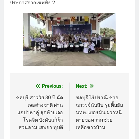
ประกาศจากเชฟทั้ง 2
Previous:
Next:
Post
navigation
ชลบุรี สาววัย 30 ปี นัด
ชลบุรี ไร้ปราณี ชาย
เจอต่างชาติ ผ่าน
ฉกรรจ์นับสิบ รุมตื้บยับ
แอปฯหาคู่ สุดท้ายเจอ
นทท. เยอรมัน ผวาหนี
โรคจิต บังคับแก้ผ้า
ตายขอความช่วย
สวนลาม เสพยา ทุบตี
เหลือชาวบ้าน