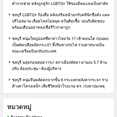
ตำรวจช่วย หลังถูกคู่รัก LGBTQ+ ใช้ของมีคมแทงเจ็บสาหัส
ชลบุรี LGBTQ+ ร้องสื่อ หลังเสริมหน้าอกกับคลินิกชื่อดัง แผล
ปริไม่สมาน เลือดไหลไม่หยุด หวั่นติดเชื้อ วอนรับผิดชอบ
พร้อมเตือนอย่าหลงเชื่อรีวิวราคาถูก
ชลบุรี หนุ่มใหญ่ออสซี่พาสาวไทยวัย 17 เข้าคอนโด ก่อนพบ
เป็นศพเปลือยยัดกระเป๋า ทิ้งริมทางรถไฟ รวบคาสนามบิน
ขณะเตรียมบินกลับประเทศ
ชลบุรี ฉลุยก่อนหมดวาระ! สภาเมืองพัทยา ผ่านงบ 5.7 ล้าน
ปรับ ห้องประชุม–ห้องผู้บริหาร
ชลบุรี หนุ่มจีนพลัดตกจากชั้น 6 กระแทกหลังคากระจก ร่าง
ค้างคาโครงเหล็ก เสียชีวิตหน้าโรงแรม ตร. เร่งหาปมเหตุ
หมวดหมู่