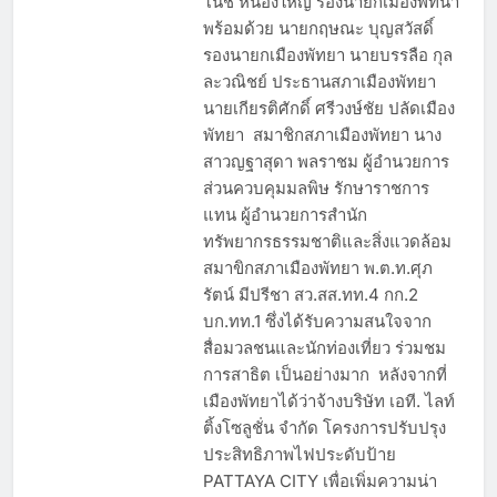
โนช หนองใหญ่ รองนายกเมืองพัทนา
พร้อมด้วย นายกฤษณะ บุญสวัสดิ์
รองนายกเมืองพัทยา นายบรรลือ กุล
ละวณิชย์ ประธานสภาเมืองพัทยา
นายเกียรติศักดิ์ ศรีวงษ์ชัย ปลัดเมือง
พัทยา สมาชิกสภาเมืองพัทยา นาง
สาวญฐาสุดา พลราชม ผู้อำนวยการ
ส่วนควบคุมมลพิษ รักษาราชการ
แทน ผู้อำนวยการสำนัก
ทรัพยากรธรรมชาติและสิ่งแวดล้อม
สมาขิกสภาเมืองพัทยา พ.ต.ท.ศุภ
รัตน์ มีปรีชา สว.สส.ทท.4 กก.2
บก.ทท.1 ซึ่งได้รับความสนใจจาก
สื่อมวลชนและนักท่องเที่ยว ร่วมชม
การสาธิต เป็นอย่างมาก หลังจากที่
เมืองพัทยาได้ว่าจ้างบริษัท เอที. ไลท์
ติ้งโซลูชั่น จำกัด โครงการปรับปรุง
ประสิทธิภาพไฟประดับป้าย
PATTAYA CITY เพื่อเพิ่มความน่า