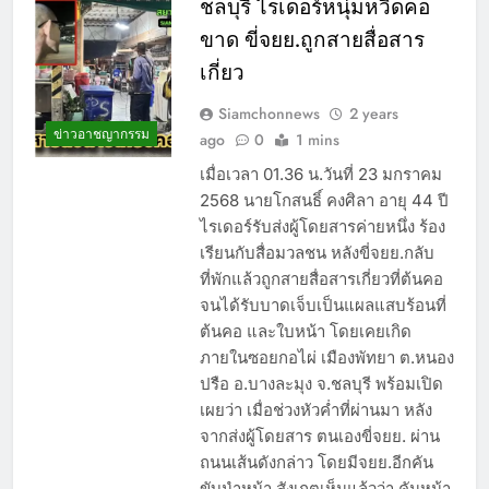
ชลบุรี ไรเดอร์หนุ่มหวิดคอ
ขาด ขี่จยย.ถูกสายสื่อสาร
เกี่ยว
Siamchonnews
2 years
ข่าวอาชญากรรม
ago
0
1 mins
เมื่อเวลา 01.36 น.วันที่ 23 มกราคม
2568 นายโกสนธิ์ คงศิลา อายุ 44 ปี
ไรเดอร์รับส่งผู้โดยสารค่ายหนึ่ง ร้อง
เรียนกับสื่อมวลชน หลังขี่จยย.กลับ
ที่พักแล้วถูกสายสื่อสารเกี่ยวที่ต้นคอ
จนได้รับบาดเจ็บเป็นแผลแสบร้อนที่
ต้นคอ และใบหน้า โดยเคยเกิด
ภายในซอยกอไผ่ เมืองพัทยา ต.หนอง
ปรือ อ.บางละมุง จ.ชลบุรี พร้อมเปิด
เผยว่า เมื่อช่วงหัวค่ำที่ผ่านมา หลัง
จากส่งผู้โดยสาร ตนเองขี่จยย. ผ่าน
ถนนเส้นดังกล่าว โดยมีจยย.อีกคัน
ขับนำหน้า สังเกตเห็นแล้วว่า คันหน้า