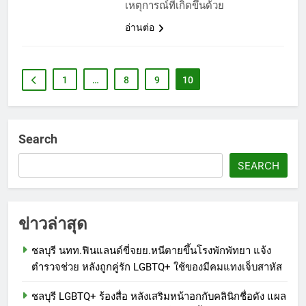
เหตุการณ์ที่เกิดขึ้นด้วย
อ่านต่อ
1
…
8
9
10
Search
SEARCH
ข่าวล่าสุด
ชลบุรี นทท.ฟินแลนด์ขี่จยย.หนีตายขึ้นโรงพักพัทยา แจ้ง
ตำรวจช่วย หลังถูกคู่รัก LGBTQ+ ใช้ของมีคมแทงเจ็บสาหัส
ชลบุรี LGBTQ+ ร้องสื่อ หลังเสริมหน้าอกกับคลินิกชื่อดัง แผล