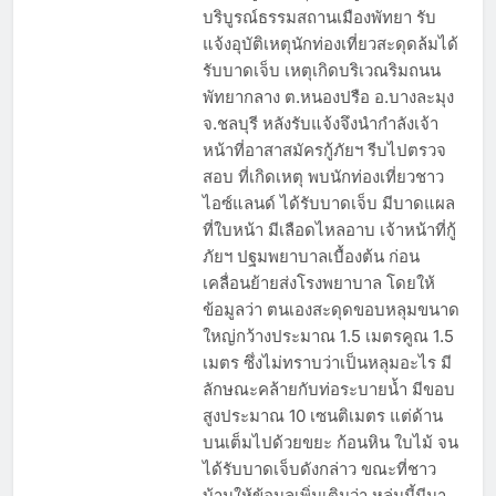
บริบูรณ์ธรรมสถานเมืองพัทยา รับ
แจ้งอุบัติเหตุนักท่องเที่ยวสะดุดล้มได้
รับบาดเจ็บ เหตุเกิดบริเวณริมถนน
พัทยากลาง ต.หนองปรือ อ.บางละมุง
จ.ชลบุรี หลังรับแจ้งจึงนำกำลังเจ้า
หน้าที่อาสาสมัครกู้ภัยฯ รีบไปตรวจ
สอบ ที่เกิดเหตุ พบนักท่องเที่ยวชาว
ไอซ์แลนด์ ได้รับบาดเจ็บ มีบาดแผล
ที่ใบหน้า มีเลือดไหลอาบ เจ้าหน้าที่กู้
ภัยฯ ปฐมพยาบาลเบื้องต้น ก่อน
เคลื่อนย้ายส่งโรงพยาบาล โดยให้
ข้อมูลว่า ตนเองสะดุดขอบหลุมขนาด
ใหญ่กว้างประมาณ 1.5 เมตรคูณ 1.5
เมตร ซึ่งไม่ทราบว่าเป็นหลุมอะไร มี
ลักษณะคล้ายกับท่อระบายน้ำ มีขอบ
สูงประมาณ 10 เซนติเมตร แต่ด้าน
บนเต็มไปด้วยขยะ ก้อนหิน ใบไม้ จน
ได้รับบาดเจ็บดังกล่าว ขณะที่ชาว
บ้านให้ข้อมูลเพิ่มเติมว่า หลุ่มนี้มีมา