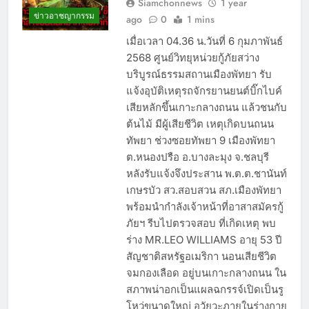
Siamchonnews
1 year
ข่าวอาชญากรรม
ago
0
1 mins
เมื่อเวลา 04.36 น.วันที่ 6 กุมภาพันธ์
2568 ศูนย์วิทยุหน่วยกู้ภัยสว่าง
บริบูรณ์ธรรมสถานเมืองพัทยา รับ
แจ้งอุบัติเหตุรถจักรยานยนต์บิ๊กไบค์
เสียหลักขึ้นเกาะกลางถนน แล้วชนกับ
ต้นไม้ มีผู้เสียชีวิต เหตุเกิดบนถนน
ทัพยา ช่วงซอยทัพยา 9 เมืองพัทยา
ต.หนองปรือ อ.บางละมุง จ.ชลบุรี
หลังรับแจ้งจึงประสาน พ.ต.ต.ชานันท์
เกษรบัว สว.สอบสวน สภ.เมืองพัทยา
พร้อมนำกำลังเจ้าหน้าที่อาสาสมัครกู้
ภัยฯ รีบไปตรวจสอบ ที่เกิดเหตุ พบ
ร่าง MR.LEO WILLIAMS อายุ 53 ปี
สัญชาติสหรัฐอเมริกา นอนเสียชีวิต
จมกองเลือด อยู่บนเกาะกลางถนน ใน
สภาพน่าอกเป็นแผลฉกรรจ์เปิดเป็นรู
โหว่ขนาดใหญ่ อวัยวะภายในร่างกาย