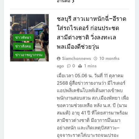
อ่านต่อ
ชลบุรี สาวเมาหนักฉี่–อึราด
ใส่รถไรเดอร์ ก่อนประชด
สามีต่างชาติ วิ่งลงทะเล
ข่าวพัทยา
พลเมืองดีช่วยวุ่น
ข่าวสังคม
ข่าวอาชญากรรม
Siamchonnews
10 months
ago
0
1 mins
เมื่อเวลา 05.06 น. วันที่ 11 ตุลาคม
2568 ผู้สื่อข่าวรายงานว่า มีไรเดอร์
แอปพลิเคชันโบลท์เดินทางเข้าพบ
พนักงานสอบสวน สภ.เมืองพัทยา เพื่อ
ขอความช่วยเหลือ หลัง น.ส. บี (นาม
สมมติ) อายุ 41 ปี ที่โดยสารมาพร้อม
สามีชาวต่างชาติ มีอาการมึนเมา
อย่างหนัก และเกิดเหตุปัสสาวะ–
อุจจาระราดใส่เบาะรถจนเปรอะ