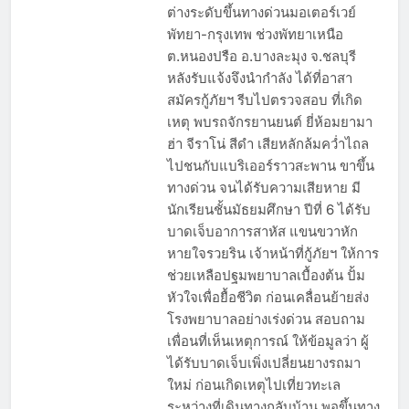
ต่างระดับขึ้นทางด่วนมอเตอร์เวย์
พัทยา-กรุงเทพ ช่วงพัทยาเหนือ
ต.หนองปรือ อ.บางละมุง จ.ชลบุรี
หลังรับแจ้งจึงนำกำลัง ได้ที่อาสา
สมัครกู้ภัยฯ รีบไปตรวจสอบ ที่เกิด
เหตุ พบรถจักรยานยนต์ ยี่ห้อมยามา
ฮ่า จีราโน่ สีดำ เสียหลักล้มคว่ำไถล
ไปชนกับแบริเออร์ราวสะพาน ขาขึ้น
ทางด่วน จนได้รับความเสียหาย มี
นักเรียนชั้นมัธยมศึกษา ปีที่ 6 ได้รับ
บาดเจ็บอาการสาหัส แขนขวาหัก
หายใจรวยริน เจ้าหน้าที่กู้ภัยฯ ให้การ
ช่วยเหลือปฐมพยาบาลเบื้องต้น ปั้ม
หัวใจเพื่อยื้อชีวิต ก่อนเคลื่อนย้ายส่ง
โรงพยาบาลอย่างเร่งด่วน สอบถาม
เพื่อนที่เห็นเหตุการณ์ ให้ข้อมูลว่า ผู้
ได้รับบาดเจ็บเพิ่งเปลี่ยนยางรถมา
ใหม่ ก่อนเกิดเหตุไปเที่ยวทะเล
ระหว่างที่เดินทางกลับบ้าน พอขึ้นทาง