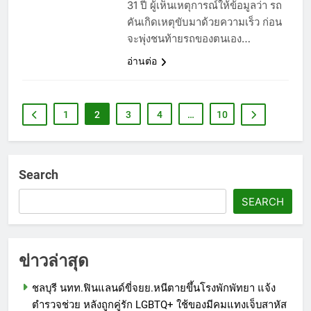
31 ปี ผู้เห็นเหตุการณ์ให้ข้อมูลว่า รถ
คันเกิดเหตุขับมาด้วยความเร็ว ก่อน
จะพุ่งชนท้ายรถของตนเอง…
อ่านต่อ
1
2
3
4
…
10
Search
SEARCH
ข่าวล่าสุด
ชลบุรี นทท.ฟินแลนด์ขี่จยย.หนีตายขึ้นโรงพักพัทยา แจ้ง
ตำรวจช่วย หลังถูกคู่รัก LGBTQ+ ใช้ของมีคมแทงเจ็บสาหัส