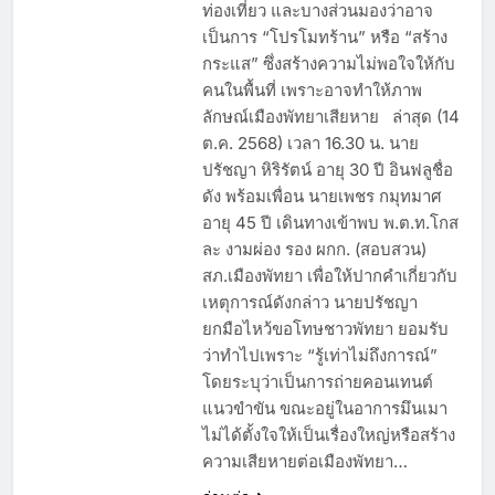
ท่องเที่ยว และบางส่วนมองว่าอาจ
เป็นการ “โปรโมทร้าน” หรือ “สร้าง
กระแส” ซึ่งสร้างความไม่พอใจให้กับ
คนในพื้นที่ เพราะอาจทำให้ภาพ
ลักษณ์เมืองพัทยาเสียหาย ล่าสุด (14
ต.ค. 2568) เวลา 16.30 น. นาย
ปรัชญา หิริรัตน์ อายุ 30 ปี อินฟลูชื่อ
ดัง พร้อมเพื่อน นายเพชร กมุทมาศ
อายุ 45 ปี เดินทางเข้าพบ พ.ต.ท.โกส
ละ งามผ่อง รอง ผกก. (สอบสวน)
สภ.เมืองพัทยา เพื่อให้ปากคำเกี่ยวกับ
เหตุการณ์ดังกล่าว นายปรัชญา
ยกมือไหว้ขอโทษชาวพัทยา ยอมรับ
ว่าทำไปเพราะ “รู้เท่าไม่ถึงการณ์”
โดยระบุว่าเป็นการถ่ายคอนเทนต์
แนวขำขัน ขณะอยู่ในอาการมึนเมา
ไม่ได้ตั้งใจให้เป็นเรื่องใหญ่หรือสร้าง
ความเสียหายต่อเมืองพัทยา…