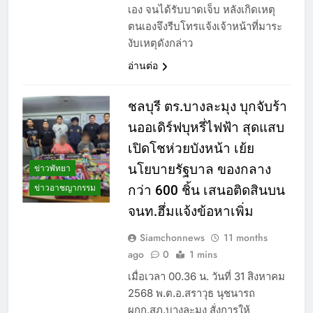
เอง จนได้รับบาดเจ็บ หลังเกิดเหตุ
ตนเองจึงรีบโทรแจ้งเจ้าหน้าที่มาระ
งับเหตุดังกล่าว
อ่านต่อ
ชลบุรี ตร.บางละมุง บุกจับร้า
นออเดิร์ฟบุหรี่ไฟฟ้า สุดแสบ
เปิดโชห่วยบังหน้า เย้ย
นโยบายรัฐบาล ของกลาง
ข่าวพัทยา
ข่าวอาชญากรรม
กว่า 600 ชิ้น เสนอติดสินบน
จนท.ฮึ่มแจ้งข้อหาเพิ่ม
Siamchonnews
11 months
ago
0
1 mins
เมื่อเวลา 00.36 น. วันที่ 31 สิงหาคม
2568 พ.ต.อ.สราวุธ นุชนารถ
ผกก.สภ.บางละมุง สั่งการให้