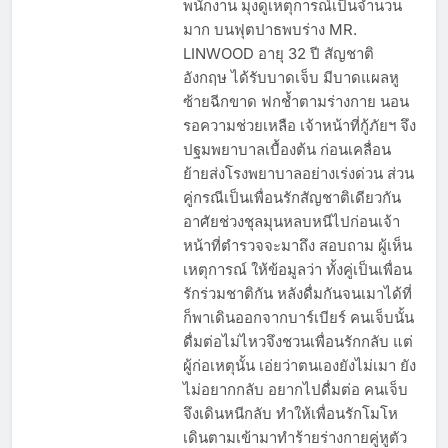
พนักงาน มุงดูเหตุการณ์เป็นจำนวน
มาก บนฟุตปาธพบร่าง MR.
LINWOOD อายุ 32 ปี สัญชาติ
อังกฤษ ได้รับบาดเจ็บ มีบาดแผลหู
ซ้ายฉีกขาด ฟกช้ำตามร่างกาย นอน
รอความช่วยเหลือ เจ้าหน้าที่กู้ภัยฯ จึง
ปฐมพยาบาลเบื้องต้น ก่อนเคลื่อน
ย้ายส่งโรงพยาบาลอย่างเร่งด่วน ส่วน
คู่กรณีเป็นเพื่อนรักสัญชาติเดียวกัน
อาศัยช่วงชุลมุนหลบหนีไปก่อนเจ้า
หน้าที่ตำรวจจะมาถึง สอบถาม ผู้เห็น
เหตุการณ์ ให้ข้อมูลว่า ทั้งคู่เป็นเพื่อน
รักร่วมชาติกัน หลังดื่มกันจนเมาได้ที่
ก็พาเดินออกจากบาร์เบียร์ คนเจ็บนั้น
ดื่มต่อไม่ไหวจึงชวนเพื่อนรักกลับ แต่
ผู้ก่อเหตุนั้น เอ่ยว่าตนเองยังไม่เมา ยัง
ไม่อยากกลับ อยากไปดื่มต่อ คนเจ็บ
จึงเดินหนีกลับ ทำให้เพื่อนรักโมโห
เดินตามเข้ามาทำร้ายร่างกายคู่หูตัว