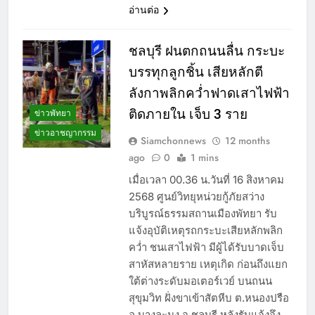
อ่านต่อ
ชลบุรี ฝนตกถนนลื่น กระบะ
บรรทุกลูกชิ้น เสียหลักตี
ลังกาพลิกคว่ำฟาดเสาไฟฟ้า
ติดภายใน เจ็บ 3 ราย
ข่าวพัทยา
ข่าวอาชญากรรม
Siamchonnews
12 months
ago
0
1 mins
เมื่อเวลา 00.36 น.วันที่ 16 สิงหาคม
2568 ศูนย์วิทยุหน่วยกู้ภัยสว่าง
บริบูรณ์ธรรมสถานเมืองพัทยา รับ
แจ้งอุบัติเหตุรถกระบะเสียหลักพลิก
คว่ำ ชนเสาไฟฟ้า มีผู้ได้รับบาดเจ็บ
สาหัสหลายราย เหตุเกิด ก่อนถึงแยก
ใต้ต่างระดับมอเตอร์เวย์ บนถนน
สุขุมวิท ฝั่งขาเข้าสัตหีบ ต.หนองปรือ
อ.บางละมุง จ.ชลบุรี หลังรับแจ้งจึง