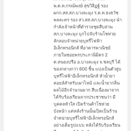
พ.ต.ท.กรณ์พงษ์ สุขวิสิฏฐ์ รอง
ผกก.สส.สภ.บางละมุง ร.ต.ท.ธงธวัช
พลละคร รอง สว.สส.สภ.บางละมุง นำ
กำลังเจ้าหน้าที่ตำรวจชุดสืบสวน
สภ.บางละมุง บุกไปจับร้านโชห่วย
ลักลอบจำหน่ายบุหรี่ไฟฟ้า
อิเล็กทรอนิกส์ ที่อาคารพาณิชย์
ภายในซอยพรประภานิมิตร 2
ต.หนองปรือ อ.บางละมุง จ.ชลบุรี ได้
ของกลางกว่า 600 ชิ้น แบ่งเป็นตัวสูบ
บุหรี่ไฟฟ้าอิเล็กทรอนิกส์ หัวน้ำยา
คอยล์สำหรับเผาไหม้ และน้ำยากลิ่น
ผลไม้อีกจำนวนมาก สืบเนื่องมาจาก
ได้รับร้องเรียนจากประชาชนว่า มี
บุคคลหัวใส เปิดร้านค้าโชห่วย
บังหน้า แต่หลังร้านนั้นเปิดเป็นร้าน
จำหน่ายบุหรี่ไฟฟ้าอิเล็กทรอนิกส์
อย่างเต็มรูปแบบ หลังได้รับร้องเรียน