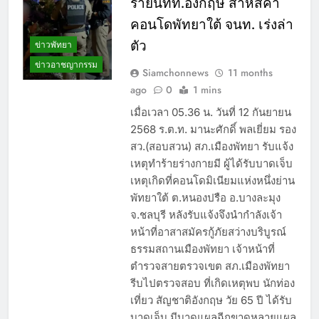
ร้ายนทท.อังกฤษ สาหัสคา
คอนโดพัทยาใต้ จนท. เร่งล่า
ตัว
ข่าวพัทยา
ข่าวอาชญากรรม
Siamchonnews
11 months
ago
0
1 mins
เมื่อเวลา 05.36 น. วันที่ 12 กันยายน
2568 ร.ต.ท. มานะศักดิ์ พลเยี่ยม รอง
สว.(สอบสวน) สภ.เมืองพัทยา รับแจ้ง
เหตุทำร้ายร่างกายมี ผู้ได้รับบาดเจ็บ
เหตุเกิดที่คอนโดมิเนียมแห่งหนึ่งย่าน
พัทยาใต้ ต.หนองปรือ อ.บางละมุง
จ.ชลบุรี หลังรับแจ้งจึงนำกำลังเจ้า
หน้าที่อาสาสมัครกู้ภัยสว่างบริบูรณ์
ธรรมสถานเมืองพัทยา เจ้าหน้าที่
ตำรวจสายตรวจเขต สภ.เมืองพัทยา
รีบไปตรวจสอบ ที่เกิดเหตุพบ นักท่อง
เที่ยว สัญชาติอังกฤษ วัย 65 ปี ได้รับ
บาดเจ็บ มีบาดแผลฉีกขาดหลายแผล