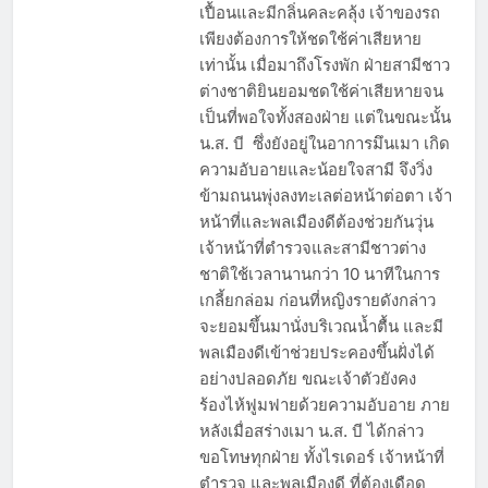
เปื้อนและมีกลิ่นคละคลุ้ง เจ้าของรถ
เพียงต้องการให้ชดใช้ค่าเสียหาย
เท่านั้น เมื่อมาถึงโรงพัก ฝ่ายสามีชาว
ต่างชาติยินยอมชดใช้ค่าเสียหายจน
เป็นที่พอใจทั้งสองฝ่าย แต่ในขณะนั้น
น.ส. บี ซึ่งยังอยู่ในอาการมึนเมา เกิด
ความอับอายและน้อยใจสามี จึงวิ่ง
ข้ามถนนพุ่งลงทะเลต่อหน้าต่อตา เจ้า
หน้าที่และพลเมืองดีต้องช่วยกันวุ่น
เจ้าหน้าที่ตำรวจและสามีชาวต่าง
ชาติใช้เวลานานกว่า 10 นาทีในการ
เกลี้ยกล่อม ก่อนที่หญิงรายดังกล่าว
จะยอมขึ้นมานั่งบริเวณน้ำตื้น และมี
พลเมืองดีเข้าช่วยประคองขึ้นฝั่งได้
อย่างปลอดภัย ขณะเจ้าตัวยังคง
ร้องไห้ฟูมฟายด้วยความอับอาย ภาย
หลังเมื่อสร่างเมา น.ส. บี ได้กล่าว
ขอโทษทุกฝ่าย ทั้งไรเดอร์ เจ้าหน้าที่
ตำรวจ และพลเมืองดี ที่ต้องเดือด