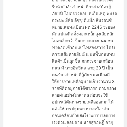
รีบนำกำลังเจ้าหน้าที่อาสาสมัครกู้
ภัยฯรีบไปตรวจสอบ ที่เกิดเหตุ พบรถ
กระบะ ยี่ห้อ อีซุซุ ดีแม็ก สีบรอนซ์
หมายเลขทะเบียน ผท 2246 ระยอง
ดัดแปลงติดตั้งคอกเหล็กสูงเสียหลัก
ไถลพลิกคว่ำขึ้นเกาะกลางถนน ชน
ฟาดอัดเข้ากับเสาไฟส่องสว่าง ได้รับ
ความเสียหายยับเยิน บนพื้นถนนพบ
สินค้าเป็นลูกชิ้น ตกกระจายเกลื่อน
ถนน มี นายอิทธิพล อายุ 20 ปี เป็น
คนขับ เจ้าหน้าที่กู้ภัยฯ พลเมืองดี
ให้การช่วยเหลือผู้บาดเจ็บจำนวน 3
รายที่ติดอยู่ภายใต้ซากรถ ท่ามกลาง
สายฝนอย่างโกลาหล ก่อนจะใช้
อุปกรณ์ตัดทางช่วยเหลือออกมาได้
แล้วให้การปฐมพยาบาลเบื้องต้น
ก่อนเคลื่อนย้ายส่งโรงพยาบาลอย่าง
เร่งด่วน สอบถาม นายสุกฤษฎิ์ อายุ