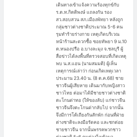
เดินทางเข้าแจ้งความร้องทุกข์กับ
ร.ต.ท.กิตติพงษ์ แถลงกัน รอง
สว.สอบสวน สภ.เมืองพัทยา หลังถูก
กลุ่มชาวต่างชาติประมาณ 5-6 คน
รุมทำร้ายร่างกาย เหตุเกิดบริเวณ
หน้าร้านสะดวกซื้อ ซอยทัพยา 9 ม.10
ต.หนองปรือ อ.บางละมุง จ.ชลบุรี ผู้
สื่อข่าวได้ลงพื้นที่ตรวจสอบที่เกิดเหตุ
พบ น.ส.แอน (นามสมมติ) ผู้เห็น
เหตุการณ์เล่าว่า ก่อนเกิดเหตุเวลา
ประมาน 23.40 น. (8 ต.ค.68) ชาย
ชาวจีนผู้เสียหาย เดินมากับหญิงสาว
ชาวไทย ต่อมาได้มีชายชาวต่างชาติ
ตะโกนด่าทอ (ให้ของลับ) แก่ชาวจีน
ชาวจีนจึงตะโกนด่ากลับไป จากนั้น
จึงมีการโต้เถียงกันสักพัก ก่อนที่ฝ่าย
ต่างชาติจะลงมือรัดคอ และชกต่อย
ชายชาวจีน จากนั้นพรรคพวกชาว
ต่างชาติ 5-6 คนต่างวิ่งเข้ามา