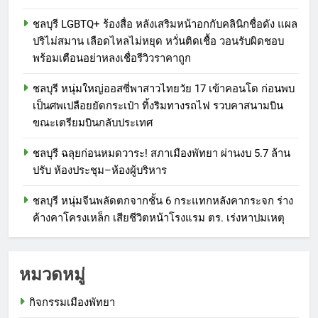
ชลบุรี LGBTQ+ ร้องสื่อ หลังเสริมหน้าอกกับคลินิกชื่อดัง แผล
ปริไม่สมาน เลือดไหลไม่หยุด หวั่นติดเชื้อ วอนรับผิดชอบ
พร้อมเตือนอย่าหลงเชื่อรีวิวราคาถูก
ชลบุรี หนุ่มใหญ่ออสซี่พาสาวไทยวัย 17 เข้าคอนโด ก่อนพบ
เป็นศพเปลือยยัดกระเป๋า ทิ้งริมทางรถไฟ รวบคาสนามบิน
ขณะเตรียมบินกลับประเทศ
ชลบุรี ฉลุยก่อนหมดวาระ! สภาเมืองพัทยา ผ่านงบ 5.7 ล้าน
ปรับ ห้องประชุม–ห้องผู้บริหาร
ชลบุรี หนุ่มจีนพลัดตกจากชั้น 6 กระแทกหลังคากระจก ร่าง
ค้างคาโครงเหล็ก เสียชีวิตหน้าโรงแรม ตร. เร่งหาปมเหตุ
หมวดหมู่
กิจกรรมเมืองพัทยา